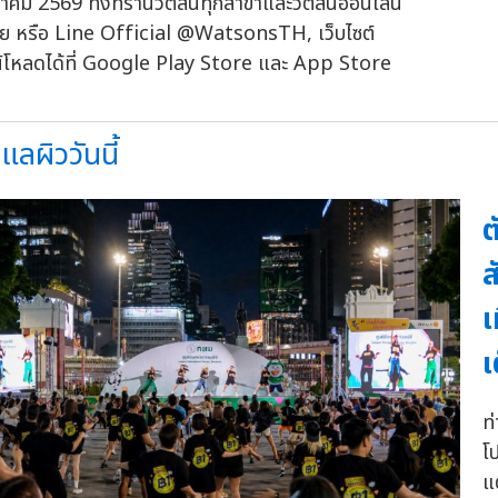
ฎาคม 2569 ทั้งที่ร้านวัตสันทุกสาขาและวัตสันออนไลน์
ุดขาย หรือ Line Official @WatsonsTH, เว็บไซต์
หลดได้ที่ Google Play Store และ App Store
ลผิววันนี้
ต
ส
เ
เ
ท
โ
แ