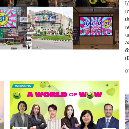
ไ
เ
ป
ห
แ
ล
ด
(
0