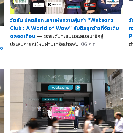
วัตสัน ปลดล็อกโลกแห่งความคุ้มค่า "Watsons
ว
Club : A World of Wow" กับดีลสุดว้าวที่จัดเต็ม
ค
ตลอดเดือน
— ยกระดับคะแนนสะสมสมาชิกสู่
P
ประสบการณ์ใหม่ผ่านเครือข่ายพั...
06 ก.ค.
ต
ใจ