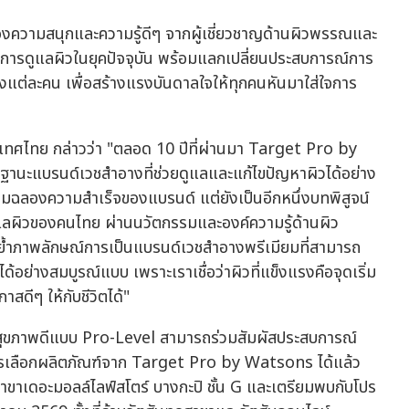
งความสนุกและความรู้ดีๆ จากผู้เชี่ยวชาญด้านผิวพรรณและ
ับการดูแลผิวในยุคปัจจุบัน พร้อมแลกเปลี่ยนประสบการณ์การ
องแต่ละคน เพื่อสร้างแรงบันดาลใจให้ทุกคนหันมาใส่ใจการ
เทศไทย กล่าวว่า "ตลอด 10 ปีที่ผ่านมา Target Pro by
ฐานะแบรนด์เวชสำอางที่ช่วยดูแลและแก้ไขปัญหาผิวได้อย่าง
รเฉลิมฉลองความสำเร็จของแบรนด์ แต่ยังเป็นอีกหนึ่งบทพิสูจน์
แลผิวของคนไทย ผ่านนวัตกรรมและองค์ความรู้ด้านผิว
กย้ำภาพลักษณ์การเป็นแบรนด์เวชสำอางพรีเมียมที่สามารถ
ได้อย่างสมบูรณ์แบบ เพราะเราเชื่อว่าผิวที่แข็งแรงคือจุดเริ่ม
สดีๆ ให้กับชีวิตได้"
ละสุขภาพดีแบบ Pro-Level สามารถร่วมสัมผัสประสบการณ์
การเลือกผลิตภัณฑ์จาก Target Pro by Watsons ได้แล้ว
 สาขาเดอะมอลล์ไลฟ์สโตร์ บางกะปิ ชั้น G และเตรียมพบกับโปร