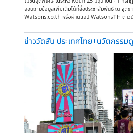
โมชั่นสุดพิเศษ ในระหว่างวันที่ 25 มิถุนายน - 1 กรก
สอบถามข้อมูลเพิ่มเติมได้ที่สื่อประชาสัมพันธ์ ณ จ
Watsons.co.th หรือผ่านแอป WatsonsTH ดาวน์โ
ข่าววัตสัน ประเทศไทย+นวัตกรรมดูแ