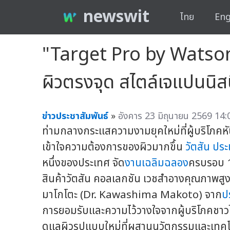
newswit
ไทย
Eng
"Target Pro by Watsons
ผิวตรงจุด สไตล์เจแปนนิสบิ
ข่าวประชาสัมพันธ์
»
อังคาร 23 มิถุนายน 2569 14:
ท่ามกลางกระแสความงามยุคใหม่ที่ผู้บริโภค
เข้าใจความต้องการของผิวมากขึ้น
วัตสัน ปร
หนึ่งของประเทศ จัด
งานเฉลิมฉลอง
ครบรอบ 1
สินค้าวัตสัน คอลเลกชัน เวชสำอางคุณภาพสูงโ
มาโกโตะ (Dr. Kawashima Makoto) จาก
ป
การยอมรับและความไว้วางใจจากผู้บริโภคชาว
ดูแลผิวรูปแบบใหม่ที่ผสานนวัตกรรมและเทคโนโล