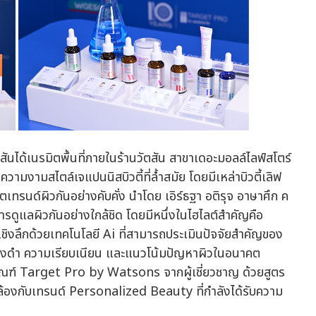
ันได้เนรมิตพื้นที่ภายในร้านวัตสัน สาขาเดอะมอลล์ไลฟ์สโตร์
ามงามสไตล์เจแปนนิสบิวตี้ที่ล้ำสมัย โดยมีเหล่าบิวตี้เลิฟ
เทรนด์ผิวกันอย่างคับคั่ง นำโดย เอิร์ธฐา อติรุจ อาษาศึก ค
ารดูแลผิวกันอย่างใกล้ชิด โดยมีหนึ่งในไฮไลต์สำคัญคือ
ชิงลึกด้วยเทคโนโลยี Ai ที่สามารถประเมินปัจจัยสำคัญของ
จุดด่างดำ ความเรียบเนียน และแนวโน้มปัญหาผิวในอนาคต
ณฑ์ Target Pro by Watsons จากผู้เชี่ยวชาญ ด้วยสูตร
้องกับเทรนด์ Personalized Beauty ที่กำลังได้รับความ