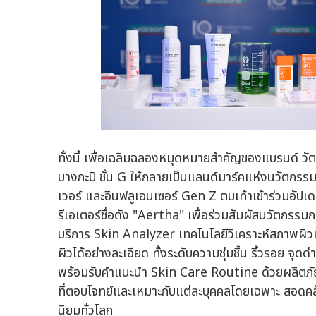
ทั้งนี้ เพื่อเฉลิมฉลองหมุดหมายสำคัญของแบรนด์ วัตส
บางกะปิ ชั้น G ให้กลายเป็นแลนด์มาร์คแห่งนวัตกรรมคว
เวอร์ และอินฟลูเอนเซอร์ Gen Z ตบเท้าเข้าร่วมอัปเดต
รีเอเตอร์ชื่อดัง "Aertha" เพื่อร่วมสัมผัสนวัตกรรมก
บริการ Skin Analyzer เทคโนโลยีวิเคราะห์สภาพผิวเ
ผิวได้อย่างละเอียด ทั้งระดับความชุ่มชื้น ริ้วรอย 
พร้อมรับคำแนะนำ Skin Care Routine ด้วยผลิตภั
ที่ตอบโจทย์และเหมาะกับแต่ละบุคคลโดยเฉพาะ สอดคล
นิยมทั่วโลก