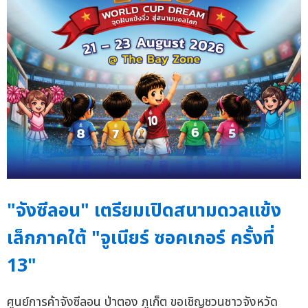
"จังซีลอน" เตรียมเปิดสนามดวลแข้ง
เล็กภาคใต้ "จูเนียร์ ซอคเกอร์ ครั้งที่
13"
ศูนย์การค้าจังซีลอน ป่าตอง ภูเก็ต ขอเชิญชวนชาวจังหวัด