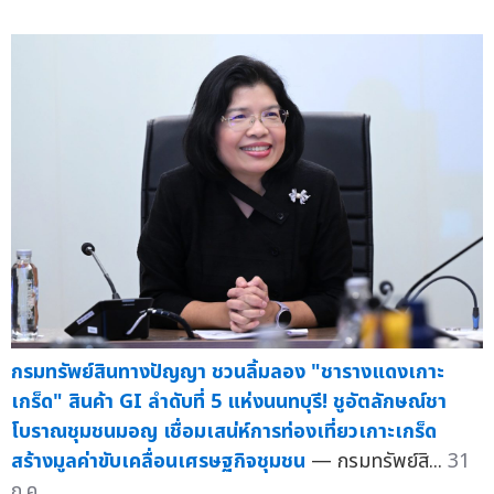
กรมทรัพย์สินทางปัญญา ชวนลิ้มลอง "ชารางแดงเกาะ
เกร็ด" สินค้า GI ลำดับที่ 5 แห่งนนทบุรี! ชูอัตลักษณ์ชา
โบราณชุมชนมอญ เชื่อมเสน่ห์การท่องเที่ยวเกาะเกร็ด
สร้างมูลค่าขับเคลื่อนเศรษฐกิจชุมชน
— กรมทรัพย์สิ...
31
ก.ค.