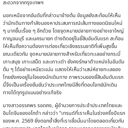
สะดวกจากกรุงเทพฯ
นอกเหนือจากอันดับที่กล่าวมาข้างต้น ข้อมูลยังสะท้อนให้เห็น
ว่านักเดินทางกำลังมองหาประสบการณ์เส้นทางยอดนิยมใหม่
ๆ มากขึ้นเรื่อย ๆ อีกด้วย โดยจุดหมายปลายทางอย่างเขาใหญ่
กาญจนบุรี และนครนายก ต่างติดอยู่ในยี่สิบอันดับแรก สะท้อน
ให้เห็นถึงความต้องการท่องเที่ยวเชิงธรรมชาติที่เพิ่มสูงขึ้น
ขณะเดียวกัน จุดหมายปลายทางสำหรับเที่ยวทะเลอย่างกระบี่
เกาะสมุย เกาะเสม็ด และเกาะเต่า ยังคงรักษาตำแหน่งในอันดับ
ต้น ๆ ได้อย่างเหนียวแน่น แสดงให้เห็นว่าเสน่ห์ชายทะเลของ
ไทยยังคงอยู่ในใจของนักเดินทาง ภาพรวมของยี่สิบอันดับแรก
นี้จึงเป็นเครื่องยืนยันว่าประเทศไทยมีสิ่งที่ตอบโจทย์นักเดิน
ทางได้ทุกรูปแบบอย่างแท้จริง
นางสาวอรรคพร รอดคง, ผู้อำนวยการประจำประเทศไทยและ
อินโดจีนของอโกด้า กล่าวว่า "เทรนด์ที่เราเห็นในช่วงครึ่งปีแรก
ของพ.ศ. 2569 ยิ่งตอกย้ำสิ่งที่เราเชื่อมั่นมาโดยตลอดเกี่ยวกับ