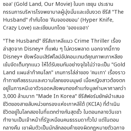
ซอล' (Gold Land, Our Movie) ในบท เซยุน ประธาน
กรรมการบริหารโรงพยาบาลผู้มุ่งมั่นและเข้มงวด ซีรีส์ "The
Husband" กำกับโดย 'คิมจองฮยอน' (Hyper Knife,
Crazy Love) และเขียนบทโดย 'จองแจฮา'
"The Husband" ซีรีส์เกาหลีแนว Crime Thriller เรื่อง
ล่าสุดจาก Disney+ ที่แฟน ๆ ไม่ควรพลาด นอกจากนี้ทาง
Disney+ ยังพร้อมเสิร์ฟไลน์อัปคอนเทนต์คุณภาพเกาหลีชง
เข้มจัดเต็มทุกแนว ให้ได้รับชมกันอย่างจุใจไม่ว่าจะเป็น "Gold
Land แผนล่าท้าคนโลภ" เกมการไล่ล่าของ 'คนเทา' เรื่องราว
ท้าทายศีลธรรมและความโลภของมนุษย์ เมื่อหญิงสาวต้องตก
อยู่ในการหนีเอาตัวรอดหลังพบทองคำแท่งมูลค่ามหาศาลกว่า
3,000 ล้านบาท "Made In Korea" ซีรีส์ฟอร์มยักษ์นำเสนอ
ชีวิตของสายลับหน่วยกรองแห่งเกาหลีใต้ (KCIA) ที่ดำเนิน
ชีวิตอยู่ในโลกสองใบที่แตกต่างกันสุดขั้ว ในตอนกลางวันเขา
ทำงานเป็นเจ้าหน้าที่รัฐเหมือนคนธรรมดาทั่วไป แต่ในตอน
กลางคืน เขาผันตัวเป็นนักลักลอบค้าของผิดกฎหมายตัวฉกาจ