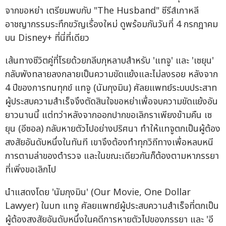
จากขอหย่า เตรียมพบกับ "The Husband" ซีรีส์เกาหลี
อาชญากรรมระทึกขวัญเรื่องใหม่ ดูพร้อมกันวันที่ 4 กรกฎาคม
บน Disney+ ที่นี่ที่เดียว
เส้นทางชีวิตคู่ที่โรยด้วยกลีบกุหลาบสำหรับ 'แทจู' และ 'เซยุน'
กลับพังทลายลงกลายเป็นความขัดแย้งและไม่ลงรอย หลังจาก
4 ปีของการทนทุกข์ แทจู (นัมกุงมิน) ศัลยแพทย์ระบบประสาท
ผู้ประสบความสำเร็จจึงตัดสินใจขอหย่าเพื่อจบความขัดแย้งอัน
ยาวนานนี้ แต่ทว่าหลังจากออกปากขอเลิกราเพียงข้ามคืน เซ
ยุน (อีซอล) กลับหายตัวไปอย่างปริศนา ทำให้แทจูตกเป็นผู้ต้อง
สงสัยอันดับหนึ่งในทันที เขาจึงต้องทำทุกวิถีทางเพื่อหลบหนี
การตามล่าของตำรวจ และในขณะเดียวกันก็ต้องตามหาภรรยา
ที่เพิ่งขอเลิกไป
นำแสดงโดย 'นัมกุงมิน' (Our Movie, One Dollar
Lawyer) ในบท แทจู ศัลยแพทย์ผู้ประสบความสำเร็จที่ตกเป็น
ผู้ต้องสงสัยอันดับหนึ่งในคดีการหายตัวไปของภรรยา และ 'อี