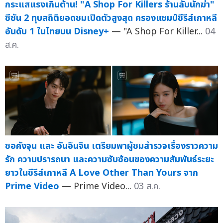
กระแสแรงเกินต้าน! "A Shop For Killers ร้านลับนักฆ่า"
ซีซัน 2 ทุบสถิติยอดชมเปิดตัวสูงสุด ครองแชมป์ซีรีส์เกาหลี
อันดับ 1 ในไทยบน Disney+
— "A Shop For Killer...
04
ส.ค.
ซอคังจุน และ อันอึนจิน เตรียมพาผู้ชมสำรวจเรื่องราวความ
รัก ความปรารถนา และความซับซ้อนของความสัมพันธ์ระยะ
ยาวในซีรีส์เกาหลี A Love Other Than Yours จาก
Prime Video
— Prime Video...
03 ส.ค.