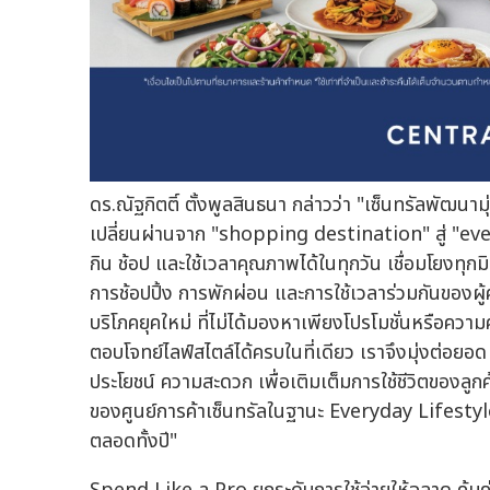
ดร.ณัฐกิตติ์ ตั้งพูลสินธนา กล่าวว่า "เซ็นทรัลพัฒนามุ
เปลี่ยนผ่านจาก "shopping destination" สู่ "every
กิน ช้อป และใช้เวลาคุณภาพได้ในทุกวัน เชื่อมโยงทุกม
การช้อปปิ้ง การพักผ่อน และการใช้เวลาร่วมกันของ
บริโภคยุคใหม่ ที่ไม่ได้มองหาเพียงโปรโมชั่นหรือควา
ตอบโจทย์ไลฟ์สไตล์ได้ครบในที่เดียว เราจึงมุ่งต่อ
ประโยชน์ ความสะดวก เพื่อเติมเต็มการใช้ชีวิตของล
ของศูนย์การค้าเซ็นทรัลในฐานะ Everyday Lifestyl
ตลอดทั้งปี"