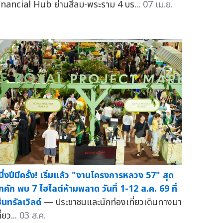
inancial Hub ย่านสีลม-พระราม 4 บร...
07 เม.ย.
นึ่งปีมีครั้ง! เริ่มแล้ว "งานโครงการหลวง 57" สุด
ึกคัก พบ 7 ไฮไลต์ห้ามพลาด วันที่ 1-12 ส.ค. 69 ที่
็นทรัลเวิลด์
— ประชาชนและนักท่องเที่ยวเดินทางมา
ี่ยว...
03 ส.ค.