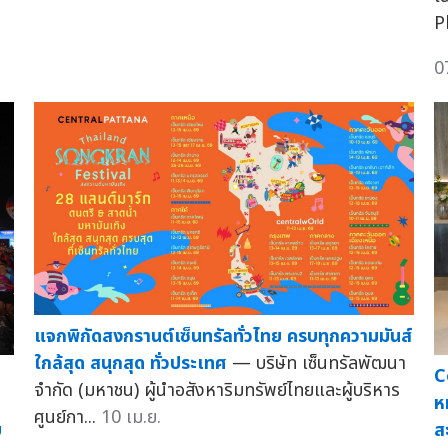
P
0
แจกพิกัดสงกรานต์เซ็นทรัลทั่วไทย ครบทุกความมันส์
ใกล้สุด สนุกสุด ทั่วประเทศ
— บริษัท เซ็นทรัลพัฒนา
C
จำกัด (มหาชน) ผู้นำอสังหาริมทรัพย์ไทยและผู้บริหาร
ห
ศูนย์กา...
10 เม.ย.
บ
ส