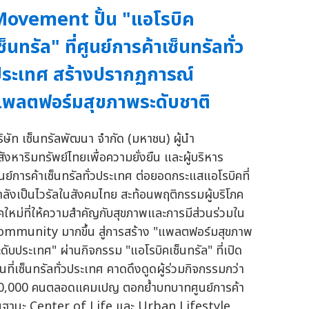
ovement ปั้น "แอโรบิค
ซ็นทรัล" ที่ศูนย์การค้าเซ็นทรัลทั่ว
ระเทศ สร้างปรากฏการณ์
พลตฟอร์มสุขภาพระดับชาติ
ริษัท เซ็นทรัลพัฒนา จำกัด (มหาชน) ผู้นำ
สังหาริมทรัพย์ไทยเพื่อความยั่งยืน และผู้บริหาร
ูนย์การค้าเซ็นทรัลทั่วประเทศ ต่อยอดกระแสแอโรบิคที่
ำลังเป็นไวรัลในสังคมไทย สะท้อนพฤติกรรมผู้บริโภค
ุคใหม่ที่ให้ความสำคัญกับสุขภาพและการมีส่วนร่วมใน
ommunity มากขึ้น สู่การสร้าง "แพลตฟอร์มสุขภาพ
ะดับประเทศ" ผ่านกิจกรรม "แอโรบิคเซ็นทรัล" ที่เปิด
้นที่เซ็นทรัลทั่วประเทศ คาดดึงดูดผู้ร่วมกิจกรรมกว่า
0,000 คนตลอดแคมเปญ ตอกย้ำบทบาทศูนย์การค้า
นฐานะ Center of Life และ Urban Lifestyle