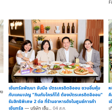
F
เซ็นทรัลพัฒนา จับมือ บัตรเครดิตอิออน ชวนอิ่มคุ้ม
ห
ยง
กับแคมเปญ "กินกับใครก็ได้ ต้องบัตรเครดิตอิออน"
ค
รับสิทธิพิเศษ 2 ต่อ ที่ร้านอาหารดังในศูนย์การค้า
เซ
เซ็นทรัล
— บริษัท เซ็น...
04 ส.ค.
เท