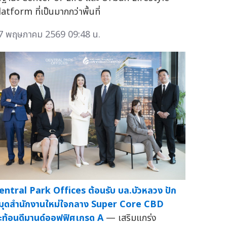
latform ที่เป็นมากกว่าพื้นที่
7 พฤษภาคม 2569 09:48 น.
entral Park Offices ต้อนรับ บล.บัวหลวง ปัก
มุดสำนักงานใหม่ใจกลาง Super Core CBD
ะท้อนดีมานด์ออฟฟิศเกรด A
— เสริมแกร่ง