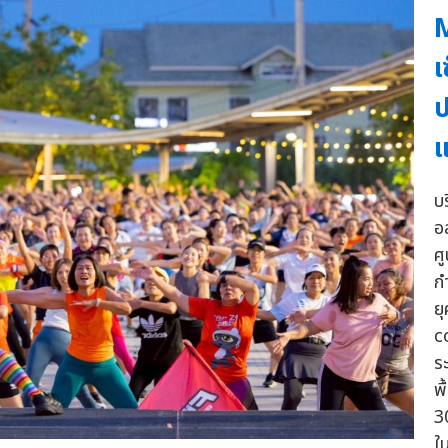
M
เ
ป
แ
บ
อ
ศ
ก
ย
c
ร
พื
3
ใ