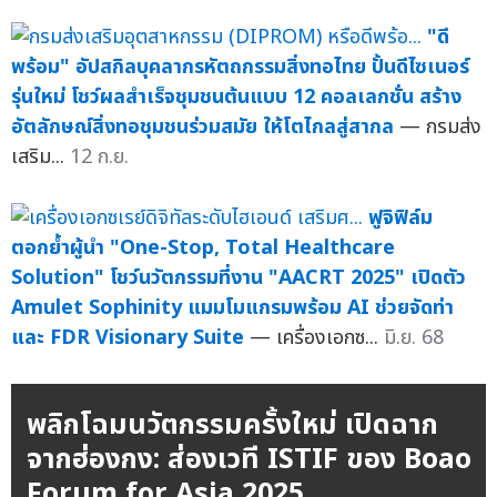
"ดี
พร้อม" อัปสกิลบุคลากรหัตถกรรมสิ่งทอไทย ปั้นดีไซเนอร์
รุ่นใหม่ โชว์ผลสำเร็จชุมชนต้นแบบ 12 คอลเลกชั่น สร้าง
อัตลักษณ์สิ่งทอชุมชนร่วมสมัย ให้โตไกลสู่สากล
— กรมส่ง
เสริม...
12 ก.ย.
ฟูจิฟิล์ม
ตอกย้ำผู้นำ "One-Stop, Total Healthcare
Solution" โชว์นวัตกรรมที่งาน "AACRT 2025" เปิดตัว
Amulet Sophinity แมมโมแกรมพร้อม AI ช่วยจัดท่า
และ FDR Visionary Suite
— เครื่องเอกซ...
มิ.ย. 68
พลิกโฉมนวัตกรรมครั้งใหม่ เปิดฉาก
จากฮ่องกง: ส่องเวที ISTIF ของ Boao
Forum for Asia 2025