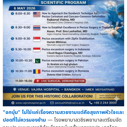
"อกบุ๋ม" ไม่ใช่แค่เรื่องความสวยงามแต่คือสุขภาพหัวใจและ
ปอดที่ไม่ควรมองข้าม
— โรงพยาบาลวชิรพยาบาลเตรียมจัด