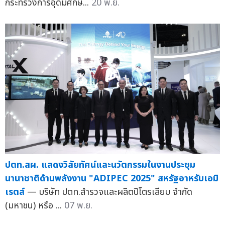
กระทรวงการอุดมศึกษ...
20 พ.ย.
ปตท.สผ. แสดงวิสัยทัศน์และนวัตกรรมในงานประชุม
นานาชาติด้านพลังงาน "ADIPEC 2025" สหรัฐอาหรับเอมิ
เรตส์
— บริษัท ปตท.สำรวจและผลิตปิโตรเลียม จำกัด
(มหาชน) หรือ ...
07 พ.ย.