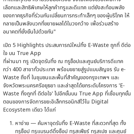
เลือกและสิทธิพิเศษให้ลูกค้าทรูและดีแทค แต่ยังสะท้อนพลัง
ของภาคธุรกิจที่ร่วมกันเปลี่ยนการกระทำเล็กๆ ของผู้บริโภค ให้
กลายเป็นพลังบวกที่ขยายผลได้ในวงกว้าง เพื่อร่วมสร้าง
อนาคตที่ยั่งยืนไปด้วยกัน"
เปิด 5 Highlights ประสบการณ์ใหม่ทิ้ง E-Waste ถูกที่ ดีต่อ
ใจ บน True App
ที่ผ่านมา ทรู เปิดจุดรับทิ้ง ณ ทรูช็อปและศูนย์บริการดีแทค
กว่า 400 สาขาทั่วประเทศ พร้อมขยายสู่รูปแบบสัญจร รับ e-
Waste ถึงที่ ในชุมชนและพื้นที่สำคัญของกรุงเทพฯ และ
จังหวัดพระนครศรีอยุธยา และล่าสุดได้ยกระดับโครงการ 'E-
Waste ทิ้งถูกที่ ดีต่อใจ' ไปอีกขั้นบน True App ที่เชื่อมทุกขั้น
ตอนของการจัดการขยะอิเล็กทรอนิกส์ไว้ใน Digital
Ecosystem เดียว ได้แก่
หาง่าย — ค้นหาจุดรับทิ้ง E-Waste ที่สะดวกที่สุด ทั้ง
ทรูช็อป ทรูแบรนด์ดิ้งช็อป ทรูสเฟียร์ ทรูสเปซ และศูนย์