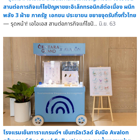
สานต่อภารกิจแก้ไขปัญหาขยะอิเล็กทรอนิกส์ต่อเนื่อง ผนึก
พลัง 3 ฝ่าย ภาครัฐ เอกชน ประชาชน ขยายจุดรับทิ้งทั่วไทย
— รุดหน้า! เอไอเอส สานต่อภารกิจแก้ไขปั...
มิ.ย. 63
โรงแรมเซ็นทาราแกรนด์ฯ เซ็นทรัลเวิลด์ จับมือ Avalon