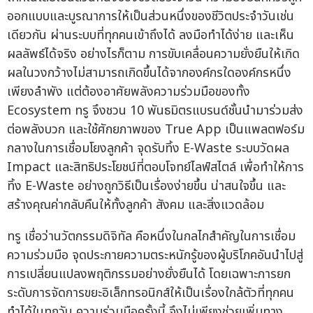
ออกแบบและบูรณาการให้เป็นส่วนหนึ่งของชีวิตประจำวันเช่น
เดียวกัน ผ่านระบบที่ทุกคนเข้าถึงได้ ลงมือทำได้ง่าย และเห็น
ผลลัพธ์ได้จริง อย่างไรก็ตาม การขับเคลื่อนความยั่งยืนให้เกิด
ผลในวงกว้างไม่สามารถเกิดขึ้นได้จากองค์กรใดองค์กรหนึ่ง
เพียงลำพัง แต่ต้องอาศัยพลังความร่วมมือของทั้ง
Ecosystem ทรู จึงชวน 10 พันธมิตรแบรนด์ชั้นนำมาร่วมส่ง
ต่อพลังบวก และใช้ศักยภาพของ True App เป็นแพลตฟอร์ม
กลางในการเชื่อมโยงลูกค้า จุดรับทิ้ง E-Waste ระบบวัดผล
Impact และสิทธิประโยชน์ที่ตอบโจทย์ไลฟ์สไตล์ เพื่อทำให้การ
ทิ้ง E-Waste อย่างถูกวิธีเป็นเรื่องง่ายขึ้น น่าสนใจขึ้น และ
สร้างคุณค่ากลับคืนให้ทั้งลูกค้า สังคม และสิ่งแวดล้อม
ทรู เชื่อว่านวัตกรรมดิจิทัล คือหนึ่งในกลไกสำคัญในการเชื่อม
ความร่วมมือ จุดประกายความตระหนักรู้ของผู้บริโภคอันนำไปสู่
การเปลี่ยนแปลงพฤติกรรมอย่างยั่งยืนได้ โดยเฉพาะการยก
ระดับการจัดการขยะอิเล็กทรอนิกส์ให้เป็นเรื่องใกล้ตัวที่ทุกคน
ทำได้ในทุกวัน ความร่วมมือครั้งนี้ จึงไม่เพียงช่วยเพิ่มทาง