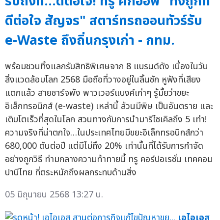
รับถึงที่…ดีต่อใจ! ทรู คิกออฟ "ทิ้งถูกที่
ดีต่อใจ สัญจร" สตาร์ทรถออนทัวร์รับ
e-Waste ถึงถิ่นกรุงเก่า - กทม.
พร้อมชวนทิ้งแลกรับสิทธิพิเศษจาก 8 แบรนด์ดัง เนื่องในวัน
สิ่งแวดล้อมโลก 2568 มือถือที่วางอยู่ในลิ้นชัก หูฟังที่เสียง
แตกแล้ว สายชาร์จพัง พาวเวอร์แบงค์เก่าๆ รู้มั้ยว่าขยะ
อิเล็กทรอนิกส์ (e-waste) เหล่านี้ ล้วนมีพิษ เป็นอันตราย และ
เติบโตเร็วที่สุดในโลก สวนทางกับการนำมารีไซเคิลถึง 5 เท่า!
ความจริงที่น่าตกใจ…ในประเทศไทยมีขยะอิเล็กทรอนิกส์กว่า
680,000 ตันต่อปี แต่มีไม่ถึง 20% เท่านั้นที่ได้รับการกำจัด
อย่างถูกวิธี ท่ามกลางความท้าทายนี้ ทรู คอร์ปอเรชั่น เทคคอม
ปานีไทย ที่ตระหนักถึงผลกระทบด้านสิ่ง
05 มิถุนายน 2568 13:27 น.
เอไอเอส