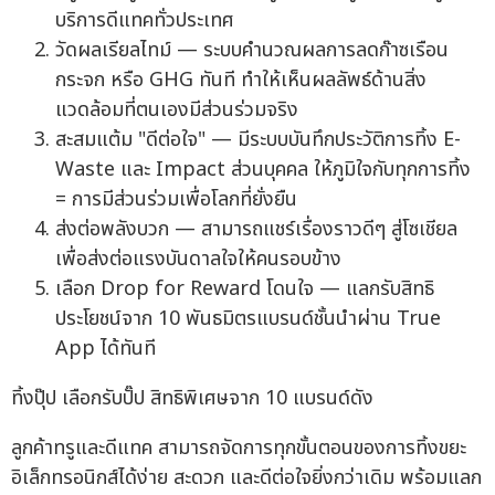
บริการดีแทคทั่วประเทศ
วัดผลเรียลไทม์ — ระบบคำนวณผลการลดก๊าซเรือน
กระจก หรือ GHG ทันที ทำให้เห็นผลลัพธ์ด้านสิ่ง
แวดล้อมที่ตนเองมีส่วนร่วมจริง
สะสมแต้ม "ดีต่อใจ" — มีระบบบันทึกประวัติการทิ้ง E-
Waste และ Impact ส่วนบุคคล ให้ภูมิใจกับทุกการทิ้ง
= การมีส่วนร่วมเพื่อโลกที่ยั่งยืน
ส่งต่อพลังบวก — สามารถแชร์เรื่องราวดีๆ สู่โซเชียล
เพื่อส่งต่อแรงบันดาลใจให้คนรอบข้าง
เลือก Drop for Reward โดนใจ — แลกรับสิทธิ
ประโยชน์จาก 10 พันธมิตรแบรนด์ชั้นนำผ่าน True
App ได้ทันที
ทิ้งปุ๊ป เลือกรับปั๊ป สิทธิพิเศษจาก 10 แบรนด์ดัง
ลูกค้าทรูและดีแทค สามารถจัดการทุกขั้นตอนของการทิ้งขยะ
อิเล็กทรอนิกส์ได้ง่าย สะดวก และดีต่อใจยิ่งกว่าเดิม พร้อมแลก