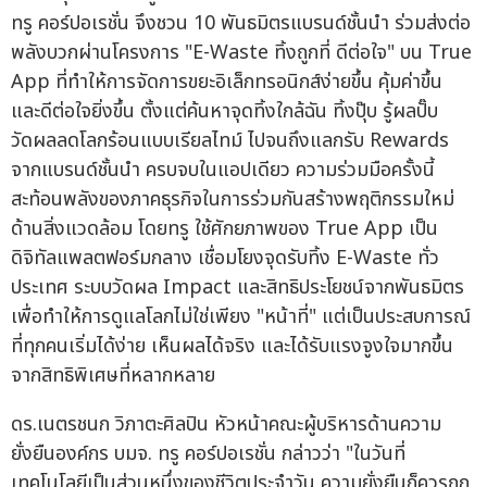
ทรู คอร์ปอเรชั่น จึงชวน 10 พันธมิตรแบรนด์ชั้นนำ ร่วมส่งต่อ
พลังบวกผ่านโครงการ "E-Waste ทิ้งถูกที่ ดีต่อใจ" บน True
App ที่ทำให้การจัดการขยะอิเล็กทรอนิกส์ง่ายขึ้น คุ้มค่าขึ้น
และดีต่อใจยิ่งขึ้น ตั้งแต่ค้นหาจุดทิ้งใกล้ฉัน ทิ้งปุ๊บ รู้ผลปั๊บ
วัดผลลดโลกร้อนแบบเรียลไทม์ ไปจนถึงแลกรับ Rewards
จากแบรนด์ชั้นนำ ครบจบในแอปเดียว ความร่วมมือครั้งนี้
สะท้อนพลังของภาคธุรกิจในการร่วมกันสร้างพฤติกรรมใหม่
ด้านสิ่งแวดล้อม โดยทรู ใช้ศักยภาพของ True App เป็น
ดิจิทัลแพลตฟอร์มกลาง เชื่อมโยงจุดรับทิ้ง E-Waste ทั่ว
ประเทศ ระบบวัดผล Impact และสิทธิประโยชน์จากพันธมิตร
เพื่อทำให้การดูแลโลกไม่ใช่เพียง "หน้าที่" แต่เป็นประสบการณ์
ที่ทุกคนเริ่มได้ง่าย เห็นผลได้จริง และได้รับแรงจูงใจมากขึ้น
จากสิทธิพิเศษที่หลากหลาย
ดร.เนตรชนก วิภาตะศิลปิน หัวหน้าคณะผู้บริหารด้านความ
ยั่งยืนองค์กร บมจ. ทรู คอร์ปอเรชั่น กล่าวว่า "ในวันที่
เทคโนโลยีเป็นส่วนหนึ่งของชีวิตประจำวัน ความยั่งยืนก็ควรถูก