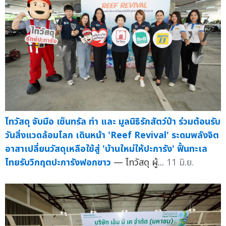
ไทวัสดุ จับมือ เซ็นทรัล ทำ และ มูลนิธิรักสัตว์ป่า ร่วมต้อนรับ
วันสิ่งแวดล้อมโลก เดินหน้า 'Reef Revival' ระดมพลังจิต
อาสาเปลี่ยนวัสดุเหลือใช้สู่ 'บ้านใหม่ให้ปะการัง' ฟื้นทะเล
ไทยรับวิกฤตปะการังฟอกขาว
— ไทวัสดุ ผู้...
11 มิ.ย.