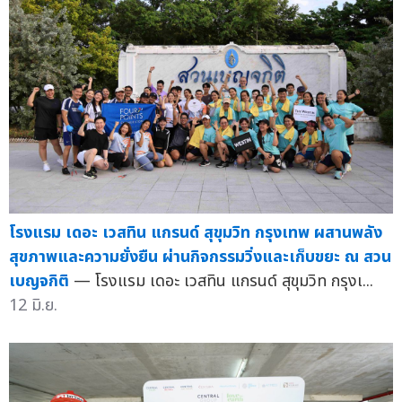
โรงแรม เดอะ เวสทิน แกรนด์ สุขุมวิท กรุงเทพ ผสานพลัง
สุขภาพและความยั่งยืน ผ่านกิจกรรมวิ่งและเก็บขยะ ณ สวน
เบญจกิติ
— โรงแรม เดอะ เวสทิน แกรนด์ สุขุมวิท กรุงเ...
12 มิ.ย.