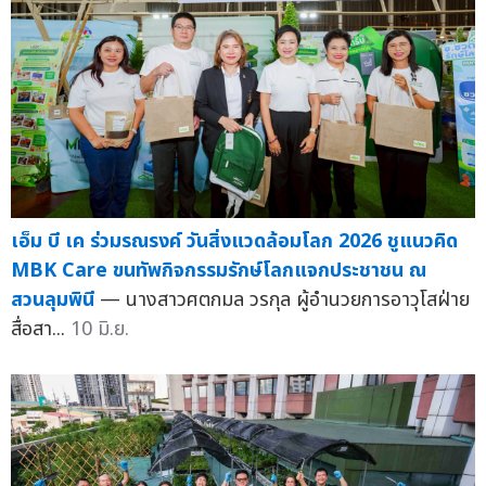
เอ็ม บี เค ร่วมรณรงค์ วันสิ่งแวดล้อมโลก 2026 ชูแนวคิด
MBK Care ขนทัพกิจกรรมรักษ์โลกแจกประชาชน ณ
สวนลุมพินี
— นางสาวศตกมล วรกุล ผู้อำนวยการอาวุโสฝ่าย
สื่อสา...
10 มิ.ย.