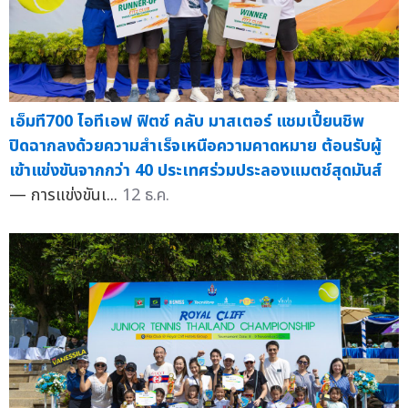
เอ็มที700 ไอทีเอฟ ฟิตซ์ คลับ มาสเตอร์ แชมเปี้ยนชิพ
ปิดฉากลงด้วยความสำเร็จเหนือความคาดหมาย ต้อนรับผู้
เข้าแข่งขันจากกว่า 40 ประเทศร่วมประลองแมตช์สุดมันส์
— การแข่งขันเ...
12 ธ.ค.