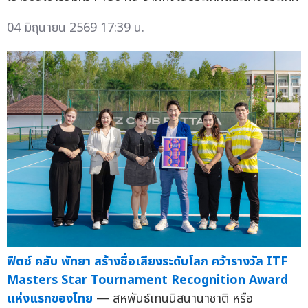
04 มิถุนายน 2569 17:39 น.
ฟิตซ์ คลับ พัทยา สร้างชื่อเสียงระดับโลก คว้ารางวัล ITF
Masters Star Tournament Recognition Award
แห่งแรกของไทย
— สหพันธ์เทนนิสนานาชาติ หรือ