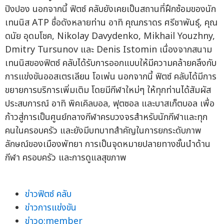
ปิงปอง นอกจากนี้ ฟิตซ์ คลับยังเคยเป็นสถานที่ฝึกซ้อมของนัก
เทนนิส ATP ชื่อดังหลายท่าน อาทิ คุณภราดร ศรีชาพันธุ์, คุณ
ดนัย อุดมโชค, Nikolay Davydenko, Mikhail Youzhny,
Dmitry Tursunov และ Denis Istomin เนื่องจากสนาม
เทนนิสของฟิตซ์ คลับได้รับการออกแบบให้มีความคล้ายคลึงกับ
การแข่งขันออสเตรเลียน โอเพ่น นอกจากนี้ ฟิตซ์ คลับได้มีการ
ขยายการบริการเพิ่มเติม โดยมีกีฬาใหม่ๆ ให้ทุกท่านได้สัมผัส
ประสบการณ์ อาทิ พิคเคิลบอล, ฟุตซอล และบาสเก็ตบอล เพื่อ
ก้าวสู่การเป็นศูนย์กลางกีฬาครบวงจรสำหรับนักกีฬาและทุก
คนในครอบครัว และยังมีบทบาทสำคัญในการยกระดับภาพ
ลักษณ์ของเมืองพัทยา การเป็นจุดหมายปลายทางชั้นนำด้าน
กีฬา ครอบครัว และการดูแลสุขภาพ
ข่าวฟิตซ์ คลับ
ข่าวการแข่งขัน
ข่าวo:member