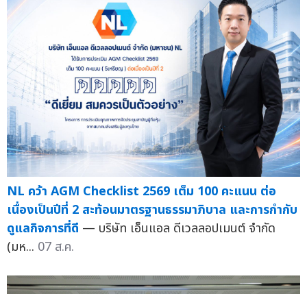
NL คว้า AGM Checklist 2569 เต็ม 100 คะแนน ต่อ
เนื่องเป็นปีที่ 2 สะท้อนมาตรฐานธรรมาภิบาล และการกำกับ
ดูแลกิจการที่ดี
— บริษัท เอ็นแอล ดีเวลลอปเมนต์ จำกัด
(มห...
07 ส.ค.