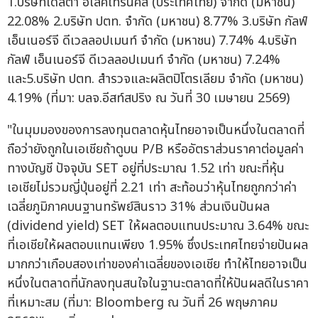
1.บริษัทเดลต้า อีเลคโทรนิคส์ (ประเทศไทย) จำกัด (มหาชน)
22.08% 2.บริษัท ปตท. จำกัด (มหาชน) 8.77% 3.บริษัท กัลฟ์
เอ็นเนอร์จี ดีเวลลอปเมนท์ จำกัด (มหาชน) 7.74% 4.บริษัท
กัลฟ์ เอ็นเนอร์จี ดีเวลลอปเมนท์ จำกัด (มหาชน) 7.24%
และ5.บริษัท ปตท. สำรวจและผลิตปิโตรเลียม จำกัด (มหาชน)
4.19% (ที่มา: บลจ.อีสท์สปริง ณ วันที่ 30 เมษายน 2569)
"ในมุมมองของการลงทุนตลาดหุ้นไทยอาจเป็นหนึ่งในตลาดที่
ถือว่ายังถูกในเอเชียถ้าดูบน P/B หรืออัตราส่วนราคาต่อมูลค่า
ทางบัญชี ปัจจุบัน SET อยู่ที่ประมาณ 1.52 เท่า ขณะที่หุ้น
เอเชียไม่รวมญี่ปุ่นอยู่ที่ 2.21 เท่า สะท้อนว่าหุ้นไทยถูกกว่าค่า
เฉลี่ยภูมิภาคบนฐานทรัพย์สินราว 31% ส่วนเงินปันผล
(dividend yield) SET ให้ผลตอบแทนประมาณ 3.64% ขณะ
ที่เอเชียให้ผลตอบแทนเพียง 1.95% ซึ่งประเทศไทยจ่ายปันผล
มากกว่าเกือบสองเท่าของค่าเฉลี่ยของเอเชีย ทำให้ไทยอาจเป็น
หนึ่งในตลาดที่นักลงทุนสนใจในฐานะตลาดที่ให้ปันผลดีในราคา
ที่เหมาะสม (ที่มา: Bloomberg ณ วันที่ 26 พฤษภาคม