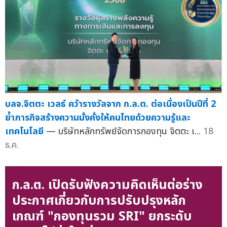
บลจ.จิตตะ เวลธ์ คว้ารางวัลจาก ก.ล.ต. ต่อเนื่องเป็นปีที่ 2
ย้ำภารกิจสร้างความมั่งคั่งให้คนไทยด้วยความรู้และ
เทคโนโลยี
— บริษัทหลักทรัพย์จัดการกองทุน จิตตะ เ...
18
ธ.ค.
ก.ล.ต. เปิดรับฟังความคิดเห็นต่อร่าง
ประกาศเกี่ยวกับการปรับปรุงหลัก
เกณฑ์ "กองทุนรวม SRI" ยกระดับ