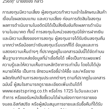
2569)" นายยิ่งยง กล่าว
การลงทุนมีความเสี่ยง ผู้ลงทุนควรทำความเข้าใจลักษณะสินค้า
เงื่อนไขผลตอบแทน และความเสี่ยง ก่อนการตัดสินใจลงทุน
ผลการดำเนินงานในอดีตมิได้เป็นสิ่งยืนยันถึงผลการดำเนิน
งานในอนาคต ทั้งนี้ การลงทุนในหน่วยลงทุนมิใช่การฝากเงิน
และมีความเสี่ยงของการลงทุน ผู้ลงทุนอาจได้รับเงินลงทุนคืน
มากกว่าหรือน้อยกว่าเงินลงทุนเริ่มแรกก็ได้ ข้อมูลและการ
แสดงความเห็นต่างๆ ที่ปรากฎอยู่ในเอกสารฉบับนี้ได้จัดท่าบน
พื้นฐานจากแหล่งข้อมูลที่น่าเชื่อถือได้ เพื่อเป็นการเผยแพร่
ความรู้และให้ความเห็นตามหลักวิชาการเท่านั้น โดยไม่ได้มุ่ง
หมายให้ถือ เป็นการ ชักชวนหรือชี้น่าให้ซื้อ และ/หรือขาย
ผลิตภัณฑ์ด้านการลงทุนประเภทต่างๆ ตามที่ปรากฏในเอกสาร
ฉบับนี้ ผู้สนใจสามารถดูรายละเอียดเพิ่มเติมได้ที่
www.eastspring.co.th หรือโทร 1725 ในวันและเวลา
ทำการ หรือขอรับหนังสือชี้ชวนได้ผ่านช่องทางการขายขอ
งบลจ.อีสท์สปริง หรือผู้สนับสนุนการขายและรับซื้อคืนที่ได้รับ