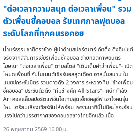
"ต่อเวลาความสนุก ต่อเวลาเพื่อน" รวม
ตัวเพื่อนซี้คอบอล รับเทศกาลฟุตบอล
ระดับโลกที่ทุกคนรอคอย
น้ำแร่ธรรมชาติตราช้าง ผู้นำด้านสปอร์ตมาร์เก็ตติ้ง ดึงอินไซต์
จริงจากสีสันการเชียร์เพื่อนซี้คอบอล ถ่ายทอดภาพยนตร์
โฆษณา "ต่อเวลาเพื่อน" ตามสไตล์ "เติมเต็มคำว่าเพื่อน"- เปิด
โหมดเพื่อนซี้ กับโมเมนต์เชียร์บอลสุดเดือด ฮาสนั่นสนาม ใน
แมตช์กระชับมิตร รวมดาวดัง 2 วงการ ระหว่างทีม "ช้างเพื่อน
ซี้คอบอล" ประชันตัวตึง "ทีมช้างศึก All-Stars"- ผนึกกำลัง
Ari คอลแล็บสปอร์ตแฟชั่นไอเทมสุดเอ็กซ์คลูซีฟ เอาใจคนรุ่น
ใหม่ เตรียมเสียงเชียร์กันให้พร้อม เพราะนาทีนี้ไม่มีอะไรจะร้อน
แรงไปกว่าบรรยากาศของคอบอลชาวไทยอีกแล้ว เมื่อ
26 พฤษภาคม 2569 16:00 น.