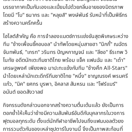
บรรยากาศเป็นกันเองและเปี่ยมไปด้วยกลิ่นอายของมิตรภาพ
โดยมี "โบ" ธนากร และ "หลุยส์" พงษ์พันธ์ รับหน้าที่เป็นพิธีกร
สร้างความครึกครื้น
ไฮไลต์สำคัญ คือ การจำลองแมตช์การแข่งขันสุดพิเศษระหว่าง
ทีม "ช้างเพื่อนซี้คอบอล" นำทัพโดยหนุ่มสายฮา "นิกกี้" ณฉัตร
จันทพันธ์, "เกรท" วรินทร ปัญหกาญจน์ และ "ลีซอ" ธีรเทพ วิ
โนทัย อดีตนักเตะทีมชาติไทย พร้อม แจ็ค แฟนฉัน และ "เต๋า"
เศรษฐพงศ์ เพียงพอ มาปะทะแข้งกับทีม "ช้างศึก All-Stars"
นำโดยเหล่านักเตะดีกรีทีมชาติไทย "หนึ่ง" ชาญณรงค์ พรมศรี
แก้ว, "มิค" ยศกร บูรพา, อิคลาส สันหรน และ "โฟร์แบร์"
อนันต์ ยอดสังวาลย์
กิจกรรมดังกล่าวนอกจากสร้างความตื่นเต้นแล้ว ยังเป็นการ
ตอกย้ำให้เห็นว่าช้างมีความสัมพันธ์อันดีกับบุคลากรในวงการ
ฟุตบอลทุกระดับ ตั้งแต่นักกีฬาอาชีพไปจนถึงแฟนบอลตัวยง
การรวมตัวกันของเหล่าซุปตาร์ในงานนี้ จึงเป็นภาพสะท้อนที่