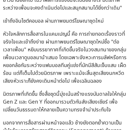
ยาวนานออกไป ไม่ว่าผลการแข่งขันจะเป็นอย่างไร มิตรภาพ
ระหว่างเพื่อนจะคงดำเนินต่อไปและสนุกสนานได้ยิ่งกว่าเดิม"
เข้าถึงอินไซต์คอบอล ผ่านภาพยนตร์โฆษณาชุดใหม่
หัวใจหลักการสื่อสารในแคมเปญนี้ คือ การถ่ายทอดเรื่องราวที่
จริงใจและเข้าถึงง่าย ผ่านภาพยนตร์โฆษณาชุดใหม่ชื่อ "ต่อ
เวลาเพื่อน" หยิบบรรยากาศที่เกิดขึ้นจริงในวงสนทนาของกลุ่ม
เพื่อนเวลาดูบอลมานำเสนอ โดยเฉพาะจังหวะการบลัฟหรือการ
หยอกล้อกันระหว่างแฟนบอลทีมคู่แข่งที่มักมีสีสันเจ็บแสบ เผ็ด
ร้อน แต่ก็เต็มไปด้วยมิตรภาพ เพราะแม้จะสิ้นสุดเสียงนกหวีด
เสียงหัวเราะก็ยังคงเดินหน้าต่อไป เพื่อเฉลิมฉลอง
มิตรภาพที่เกิดขึ้น ซึ่งสื่อชุดนี้มุ่งเน้นสร้างแรงบันดาลใจให้กลุ่ม
Gen Z และ Gen Y ที่ออกมารวมตัวกันส่งเสียงเชียร์ เพื่อ
เปลี่ยนวันธรรมดาให้กลายเป็นความทรงจำน่าประทับใจ
นอกจากการสื่อสารผ่านหน้าจอแล้ว ช้างยังตอกย้ำความเป็น