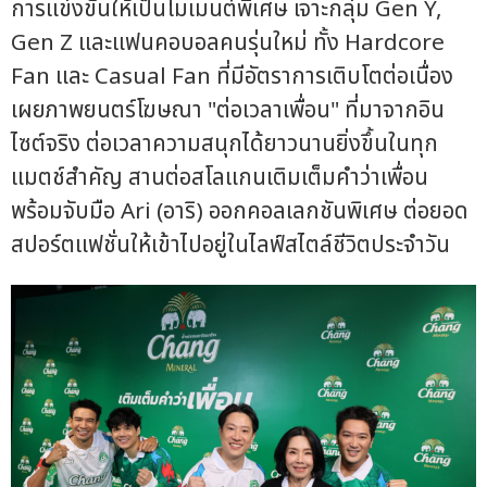
การแข่งขันให้เป็นโมเมนต์พิเศษ เจาะกลุ่ม Gen Y,
Gen Z และแฟนคอบอลคนรุ่นใหม่ ทั้ง Hardcore
Fan และ Casual Fan ที่มีอัตราการเติบโตต่อเนื่อง
เผยภาพยนตร์โฆษณา "ต่อเวลาเพื่อน" ที่มาจากอิน
ไซต์จริง ต่อเวลาความสนุกได้ยาวนานยิ่งขึ้นในทุก
แมตช์สำคัญ สานต่อสโลแกนเติมเต็มคำว่าเพื่อน
พร้อมจับมือ Ari (อาริ) ออกคอลเลกชันพิเศษ ต่อยอด
สปอร์ตแฟชั่นให้เข้าไปอยู่ในไลฟ์สไตล์ชีวิตประจำวัน