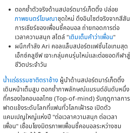
ตอกย้ำตัวจริงด้านสปอร์ตมาร์เก็ตติ้ง ปล่อย
ภาพยนตร์โฆษณา
ชุดใหม่ ดึงอินไซต์จริงจากสีสัน
การเชียร์ของเพื่อนซี้คอบอล ถ่ายทอดการต่อ
เวลาความสนุก สไตล์ "
เติมเต็มคำว่าเพื่อน
"
ผนึกกำลัง Ari คอลแล็บสปอร์ตแฟชั่นไอเทมสุด
เอ็กซ์คลูซีฟ เจาะกลุ่มคนรุ่นใหม่และต่อยอดกีฬาสู่
ชีวิตประจำวัน
น้ำแร่ธรรมชาติตราช้าง
ผู้นำด้านสปอร์ตมาร์เก็ตติ้ง
เดินหน้าเต็มสูบ ตอกย้ำภาพลักษณ์แบรนด์อันดับหนึ่ง
ที่ครองใจคอบอลไทย (Top-of-mind) รับฤดูกาลการ
ฟาดแข้งระดับโลกที่แฟนทั่วโลกเฝ้ารอ เปิดตัว
แคมเปญใหญ่แห่งปี "ต่อเวลาความสนุก ต่อเวลา
เพื่อน" เชื่อมโยงมิตรภาพเพื่อนซี้คอบอลระหว่างชม