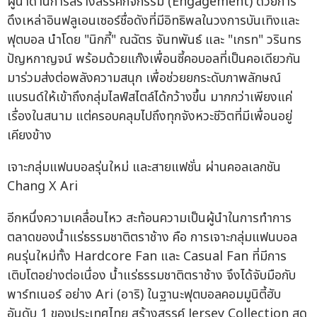
ผู้นำด้านการสร้างสรรค์กิจกรรม (Engagement) ด้วยการ
ดึงเหล่าอินฟลูเอนเซอร์ชื่อดังที่มีอิทธิพลในวงการบันเทิงและ
ฟุตบอล นำโดย "นิกกี้" ณฉัตร จันทพันธ์ และ "เกรท" วรินทร
ปัญหกาญจน์ พร้อมด้วยแก๊งเพื่อนซี้คอบอลที่เป็นคอเดียวกัน
มาร่วมส่งต่อพลังความสนุก เพื่อช่วยยกระดับภาพลักษณ์
แบรนด์ให้เข้าถึงกลุ่มไลฟ์สไตล์ได้กว้างขึ้น มากกว่าเพียงแค่
เรื่องในสนาม แต่ครอบคลุมไปถึงทุกจังหวะชีวิตที่มีเพื่อนอยู่
เคียงข้าง
เจาะกลุ่มแฟนบอลรุ่นใหม่ และสายแฟชั่น ผ่านคอลเลกชัน
Chang X Ari
อีกหนึ่งความเคลื่อนไหว สะท้อนความเป็นผู้นำในการทำการ
ตลาดของน้ำแร่ธรรมชาติตราช้าง คือ การเจาะกลุ่มแฟนบอล
คนรุ่นใหม่ทั้ง Hardcore Fan และ Casual Fan ที่มีการ
เติบโตอย่างต่อเนื่อง น้ำแร่ธรรมชาติตราช้าง จึงได้จับมือกับ
พาร์ทเนอร์ อย่าง Ari (อาริ) ในฐานะฟุตบอลคอมมูนิตี้ฮับ
อันดับ 1 ของประเทศไทย สร้างสรรค์ Jersey Collection สุด