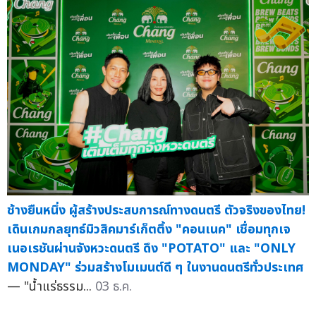
ช้างยืนหนึ่ง ผู้สร้างประสบการณ์ทางดนตรี ตัวจริงของไทย!
เดินเกมกลยุทธ์มิวสิคมาร์เก็ตติ้ง "คอนเนค" เชื่อมทุกเจ
เนอเรชันผ่านจังหวะดนตรี ดึง "POTATO" และ "ONLY
MONDAY" ร่วมสร้างโมเมนต์ดี ๆ ในงานดนตรีทั่วประเทศ
— "น้ำแร่ธรรม...
03 ธ.ค.