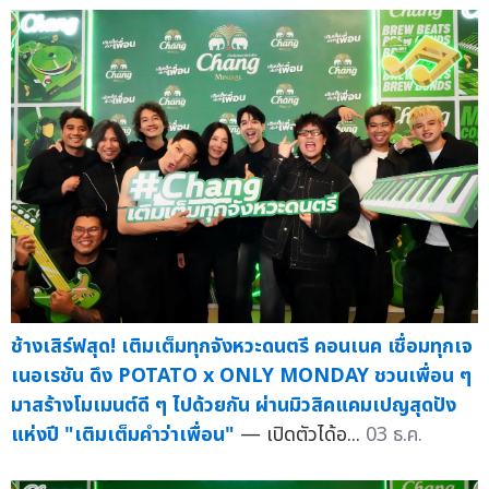
ช้างเสิร์ฟสุด! เติมเต็มทุกจังหวะดนตรี คอนเนค เชื่อมทุกเจ
เนอเรชัน ดึง POTATO x ONLY MONDAY ชวนเพื่อน ๆ
มาสร้างโมเมนต์ดี ๆ ไปด้วยกัน ผ่านมิวสิคแคมเปญสุดปัง
แห่งปี "เติมเต็มคำว่าเพื่อน"
— เปิดตัวได้อ...
03 ธ.ค.