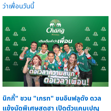
ว่าเพื่อนวันนี้
นิกกี้" ชวน "เกรท" ขนอินฟลูดัง ดวล
แข้งนัดพิเศษสุดฮา เปิดตัวแคมเปญ