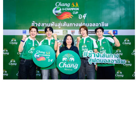
ยกขบวนแก๊งเพื่อนซี้คอบอล "นิกกี้ - ซี - นานิ - เต๋า" ส่ง
แรงเชียร์นักเตะรุ่นใหม่ ฟาดแข้งรอบตัดสิน "ช้าง ยู-
แชมเปี้ยน คัพ ปี 4"
— ร่วมฉลองแชมป์มหาวิทยาลัย บ...
26
มิ.ย.