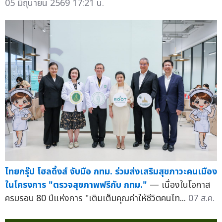
05 มิถุนายน 2569 17:21 น.
ไทยกรุ๊ป โฮลดิ้งส์ จับมือ กทม. ร่วมส่งเสริมสุขภาวะคนเมือง
ในโครงการ "ตรวจสุขภาพฟรีกับ กทม."
— เนื่องในโอกาส
ครบรอบ 80 ปีแห่งการ "เติมเต็มคุณค่าให้ชีวิตคนไท...
07 ส.ค.