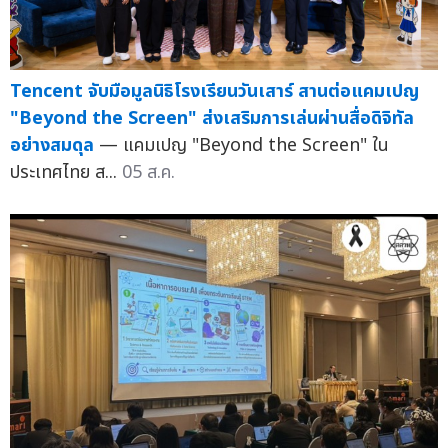
Tencent จับมือมูลนิธิโรงเรียนวันเสาร์ สานต่อแคมเปญ
"Beyond the Screen" ส่งเสริมการเล่นผ่านสื่อดิจิทัล
อย่างสมดุล
— แคมเปญ "Beyond the Screen" ใน
ประเทศไทย ส...
05 ส.ค.