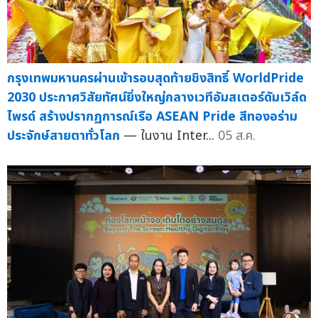
กรุงเทพมหานครผ่านเข้ารอบสุดท้ายชิงสิทธิ์ WorldPride
2030 ประกาศวิสัยทัศน์ยิ่งใหญ่กลางเวทีอัมสเตอร์ดัมเวิล์ด
ไพรด์ สร้างปรากฏการณ์เรือ ASEAN Pride สีทองอร่าม
ประจักษ์สายตาทั่วโลก
— ในงาน Inter...
05 ส.ค.