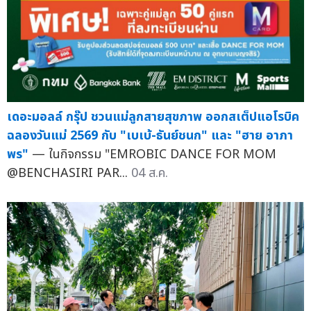
เดอะมอลล์ กรุ๊ป ชวนแม่ลูกสายสุขภาพ ออกสเต็ปแอโรบิค
ฉลองวันแม่ 2569 กับ "เบเบ้-ธันย์ชนก" และ "ฮาย อาภา
พร"
— ในกิจกรรม "EMROBIC DANCE FOR MOM
@BENCHASIRI PAR...
04 ส.ค.