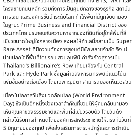
CBD ที่เชื่อมต่อระบบคมนาคมครบทุกมิติ ทั้ง BTS, MRT และ
โครงข่ายถนนหลัก รวมถึงการเป็นศูนย์กลางของธุรกิจ สถาบัน
การเงิน และองค์กรชั้นนำระดับโลก ทำให้พื้นที่นี้ถูกจับตามอง
ในฐานะ Prime Business and Financial District ของ
ประเทศไทย ประกอบกับความหายากของที่ดินที่อยู่ใกล้พื้นที่สี
เขียวขนาดใหญ่ใจกลางเมือง ส่งผลให้ทำเลนี้กลายเป็น Super
Rare Asset ที่มีความต้องการสูงแต่มีซัพพลายจำกัด จึงไม่
น่าแปลกใจที่พื้นที่โดยรอบ สวนลุมพินี กำลังก้าวสู่การเป็น
Thailand's Billionaire's Row เทียบเคียงกับ Central
Park และ Hyde Park ซึ่งมูลค่าอสังหาริมทรัพย์มีแนวโน้ม
เพิ่มขึ้นอย่างต่อเนื่อง โดยเฉพาะยูนิตที่สามารถมองเห็นวิวสวน
เนื่องในโอกาสวันสิ่งแวดล้อมโลก (World Environment
Day) ซึ่งเป็นอีกหนึ่งช่วงเวลาสำคัญที่ชวนให้ผู้คนกลับมามอง
เห็นคุณค่าของธรรมชาติและพื้นที่สีเขียวรอบตัว โดยวันดัง
กล่าวได้รับการกำหนดโดยองค์การสหประชาชาติให้ตรงกับวันที่
5 มิถุนายนของทุกปี เพื่อส่งเสริมการตระหนักรู้และการดำเนิน