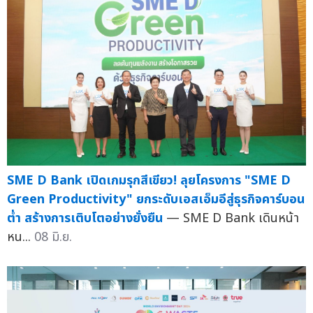
SME D Bank เปิดเกมรุกสีเขียว! ลุยโครงการ "SME D
Green Productivity" ยกระดับเอสเอ็มอีสู่ธุรกิจคาร์บอน
ต่ำ สร้างการเติบโตอย่างยั่งยืน
— SME D Bank เดินหน้า
หน...
08 มิ.ย.