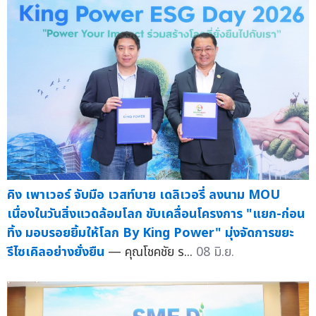
คิง เพาเวอร์ จับมือ เวสท์บาย เดลิเวอรี่ ลงนาม MOU
เนื่องในวันสิ่งแวดล้อมโลก ขับเคลื่อนโครงการ "แยก-ก่อน
ทิ้ง มอบรอยยิ้มให้โลก By King Power" มุ่งจัดการขยะ
รีไซเคิลอย่างยั่งยืน
— คุณโชคชัย ร...
08 มิ.ย.