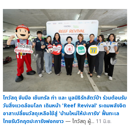
ไทวัสดุ จับมือ เซ็นทรัล ทำ และ มูลนิธิรักสัตว์ป่า ร่วมต้อนรับ
วันสิ่งแวดล้อมโลก เดินหน้า 'Reef Revival' ระดมพลังจิต
อาสาเปลี่ยนวัสดุเหลือใช้สู่ 'บ้านใหม่ให้ปะการัง' ฟื้นทะเล
ไทยรับวิกฤตปะการังฟอกขาว
— ไทวัสดุ ผู้...
11 มิ.ย.