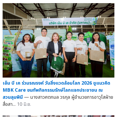
เอ็ม บี เค ร่วมรณรงค์ วันสิ่งแวดล้อมโลก 2026 ชูแนวคิด
MBK Care ขนทัพกิจกรรมรักษ์โลกแจกประชาชน ณ
สวนลุมพินี
— นางสาวศตกมล วรกุล ผู้อำนวยการอาวุโสฝ่าย
สื่อสา...
10 มิ.ย.