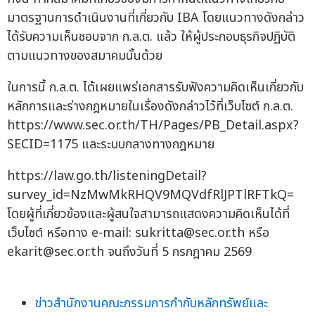
มาตรฐานการดำเนินงานที่เกี่ยวกับ IBA โดยแนวทางดังกล่าว
ได้รับความเห็นชอบจาก ก.ล.ต. แล้ว ให้ผู้ประกอบธุรกิจปฏิบัติ
ตามแนวทางของสมาคมนั้นด้วย
ในการนี้ ก.ล.ต. ได้เผยแพร่เอกสารรับฟังความคิดเห็นเกี่ยวกับ
หลักการและร่างกฎหมายในเรื่องดังกล่าวไว้ที่เว็บไซต์ ก.ล.ต.
https://www.sec.or.th/TH/Pages/PB_Detail.aspx?
SECID=1175 และระบบกลางทางกฎหมาย
https://law.go.th/listeningDetail?
survey_id=NzMwMkRHQV9MQVdfRlJPTlRFTkQ=
โดยผู้ที่เกี่ยวข้องและผู้สนใจสามารถแสดงความคิดเห็นได้ที่
เว็บไซต์ หรือทาง e-mail:
sukritta@sec.or.th
หรือ
ekarit@sec.or.th
จนถึงวันที่ 5 กรกฎาคม 2569
ข่าวสำนักงานคณะกรรมการกำกับหลักทรัพย์และ