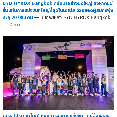
BYD HYROX Bangkok กลับมาอย่างยิ่งใหญ่ สิงหาคมนี้
ขึ้นแท่นการแข่งขันที่ใหญ่ที่สุดในเอเชีย ด้วยยอดผู้สมัครพุ่ง
ทะลุ 20,000 คน
— นับถอยหลัง BYD HYROX Bangkok
...
20 ก.ค.
เอิร์ธ (ประเทศไทย) หนุนการจัดการแข่งขัน "แม่ฮ่องสอน