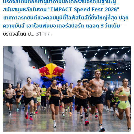
บริดจสโตนตอกย้ำผู้นำด้านมอเตอร์สปอร์ตในฐานะผู้
สนับสนุนหลักในงาน "IMPACT Speed Fest 2026"
เทศกาลรถยนต์และคอมมูนิตี้ไลฟ์สไตล์ที่ยิ่งใหญ่ที่สุด ปลุก
ความมันส์ เอาใจแฟนมอเตอร์สปอร์ต ตลอด 3 วันเต็ม
—
บริดจสโตน ป...
31 ก.ค.