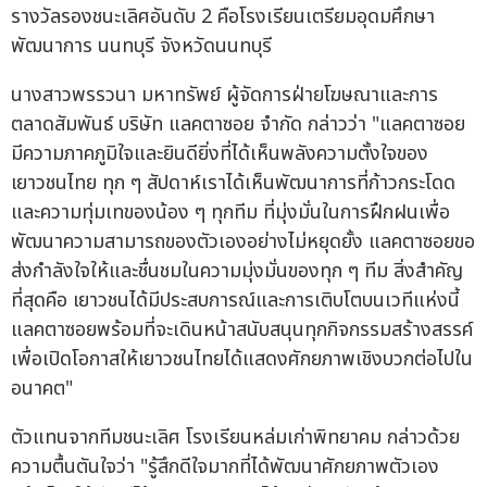
รางวัลรองชนะเลิศอันดับ 2 คือโรงเรียนเตรียมอุดมศึกษา
พัฒนาการ นนทบุรี จังหวัดนนทบุรี
นางสาวพรรวนา มหาทรัพย์ ผู้จัดการฝ่ายโฆษณาและการ
ตลาดสัมพันธ์ บริษัท แลคตาซอย จำกัด กล่าวว่า "แลคตาซอย
มีความภาคภูมิใจและยินดียิ่งที่ได้เห็นพลังความตั้งใจของ
เยาวชนไทย ทุก ๆ สัปดาห์เราได้เห็นพัฒนาการที่ก้าวกระโดด
และความทุ่มเทของน้อง ๆ ทุกทีม ที่มุ่งมั่นในการฝึกฝนเพื่อ
พัฒนาความสามารถของตัวเองอย่างไม่หยุดยั้ง แลคตาซอยขอ
ส่งกำลังใจให้และชื่นชมในความมุ่งมั่นของทุก ๆ ทีม สิ่งสำคัญ
ที่สุดคือ เยาวชนได้มีประสบการณ์และการเติบโตบนเวทีแห่งนี้
แลคตาซอยพร้อมที่จะเดินหน้าสนับสนุนทุกกิจกรรมสร้างสรรค์
เพื่อเปิดโอกาสให้เยาวชนไทยได้แสดงศักยภาพเชิงบวกต่อไปใน
อนาคต"
ตัวแทนจากทีมชนะเลิศ โรงเรียนหล่มเก่าพิทยาคม กล่าวด้วย
ความตื้นตันใจว่า "รู้สึกดีใจมากที่ได้พัฒนาศักยภาพตัวเอง