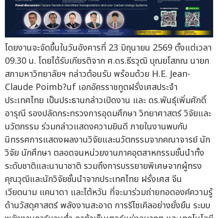
โดยงานจะจัดขึ้นในวันอังคารที่ 23 มิถุนายน 2569 ตั้งแต่เวลา
09.30 น. โดยได้รับเกียรติจาก ศ.ดร.ธีรวุฒิ บุณยโสภณ นายก
สภามหาวิทยาลัยฯ กล่าวต้อนรับ พร้อมด้วย H.E. Jean-
Claude Poimb?uf เอกอัครราชทูตฝรั่งเศสประจำ
ประเทศไทย เป็นประธานกล่าวเปิดงาน และ ดร.พันธุ์เพิ่มศักดิ์
อารุณี รองปลัดกระทรวงการอุดมศึกษา วิทยาศาสตร์ วิจัยและ
นวัตกรรม ร่วมกล่าวแสดงความยินดี ภายในงานพบกับ
นิทรรศการแสดงผลงานวิจัยและนวัตกรรมจากคณาจารย์ นัก
วิจัย นักศึกษา ตลอดจนหน่วยงานภาคอุตสาหกรรมชั้นนำทั้ง
ระดับชาติและนานาชาติ รวมถึงการบรรยายพิเศษจากผู้ทรง
คุณวุฒิและนักวิจัยชั้นนำจากประเทศไทย ฝรั่งเศส จีน
เวียดนาม แคนาดา และไต้หวัน ที่จะมาร่วมถ่ายทอดองค์ความรู้
ด้านวัสดุศาสตร์ พลังงานสะอาด การรีไซเคิลอย่างยั่งยืน ระบบ