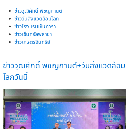
ข่าววุฒิศักดิ์ พิชญกานต์
ข่าววันสิ่งแวดล้อมโลก
ข่าวโรงแรมเซ็นทารา
ข่าวเซ็นทรัลพลาซา
ข่าวเกษตรอินทรีย์
ข่าววุฒิศักดิ์ พิชญกานต์+วันสิ่งแวดล้อม
โลกวันนี้