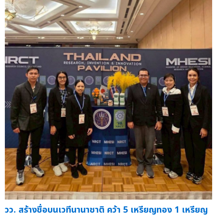
วว. สร้างชื่อบนเวทีนานาชาติ คว้า 5 เหรียญทอง 1 เหรียญ