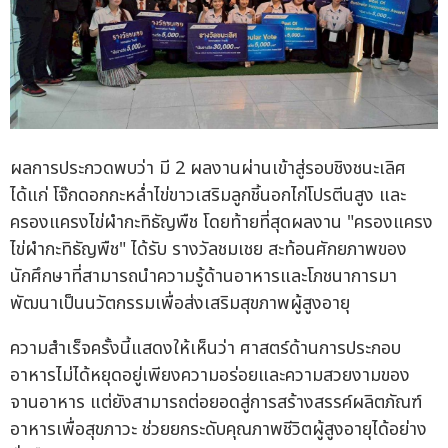
ผลการประกวดพบว่า มี 2 ผลงานผ่านเข้าสู่รอบชิงชนะเลิศ
ได้แก่ โจ๊กดอกกะหล่ำไข่ขาวเสริมลูกชิ้นอกไก่โปรตีนสูง และ
ครองแครงไข่ผำกะทิธัญพืช โดยท้ายที่สุดผลงาน "ครองแครง
ไข่ผำกะทิธัญพืช" ได้รับ รางวัลชมเชย สะท้อนศักยภาพของ
นักศึกษาที่สามารถนำความรู้ด้านอาหารและโภชนาการมา
พัฒนาเป็นนวัตกรรมเพื่อส่งเสริมสุขภาพผู้สูงอายุ
ความสำเร็จครั้งนี้แสดงให้เห็นว่า ศาสตร์ด้านการประกอบ
อาหารไม่ได้หยุดอยู่เพียงความอร่อยและความสวยงามของ
จานอาหาร แต่ยังสามารถต่อยอดสู่การสร้างสรรค์ผลิตภัณฑ์
อาหารเพื่อสุขภาวะ ช่วยยกระดับคุณภาพชีวิตผู้สูงอายุได้อย่าง