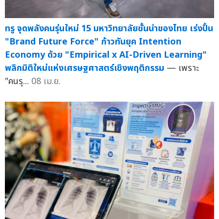
ทรู จุดพลังคนรุ่นใหม่ 15 มหาวิทยาลัยชั้นนำของไทย เร่งปั้น
"Brand Future Force" ก้าวทันยุค Intention
Economy ด้วย "Empirical x AI-Driven Learning"
พลิกมิติใหม่แห่งเศรษฐศาสตร์เชิงพฤติกรรม
— เพราะ
"คนรุ...
08 เม.ย.