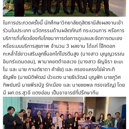
ในการประกวดครั้งนี้ นักศึกษาวิทยาลัยดุสิตธานีส่งผลงานเข้า
ร่วมในประเภท นวัตกรรมด้านผลิตภัณฑ์ กระบวนการ หรือการ
บริการที่เกี่ยวข้องกับโภชนาการต่อการดูแลและจัดการตนเอง
หรือระบบบริการสุขภาพ จำนวน 3 ผลงาน ได้แก่ โจ๊กดอก
กะหล่ำไข่ขาวเสริมลูกชิ้นอกไก่โปรตีนสูง (นางสาว บุญญวรรณ
อินทร์แดนดอน), พานาคอตต้าอลเวง (นางสาว ธัญจิรา ยะมะ
โน และ นาย กานต์ธาดา คำชัย) และ ครองแครงไข่ผำกะทิ
ธัญพืช (นายนิติพัฒน์ บัวแตง นายธีรวัฒน์ บุญฟัก นายภูวิศ
ทิพย์มณี นายพีรณัฐ รักเมือง และ นายชยพล ทรงเจริญ) โดย
มี ผศ.ดร.สุวจี แตงอ่อน เป็นอาจารย์ที่ปรึกษาทีม