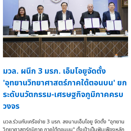
มวล. ผนึก 3 มรภ. เอ็มโอยูจัดตั้ง
'อุทยานวิทยาศาสตร์ภาคใต้ตอนบน' ยก
ระดับนวัตกรรม-เศรษฐกิจภูมิภาคครบ
วงจร
มวล.ร่วมกับเครือข่าย 3 มรภ. ลงนามเอ็มโอยู จัดตั้ง "อุทยาน
วิทยาศาสตร์ภูมิภาค ภาคใต้ตอนบน" ตั้งเป้าเป็นฟันเฟืองหลัก