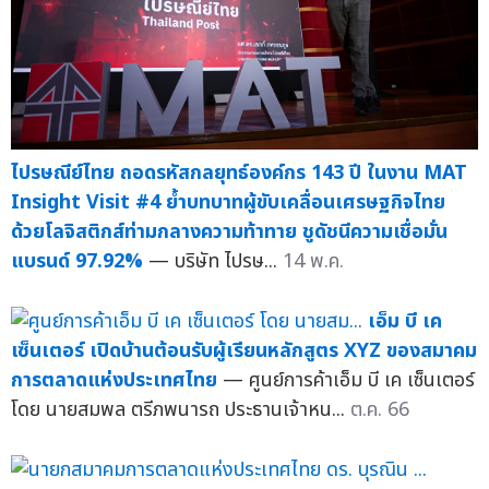
ไปรษณีย์ไทย ถอดรหัสกลยุทธ์องค์กร 143 ปี ในงาน MAT
Insight Visit #4 ย้ำบทบาทผู้ขับเคลื่อนเศรษฐกิจไทย
ด้วยโลจิสติกส์ท่ามกลางความท้าทาย ชูดัชนีความเชื่อมั่น
แบรนด์ 97.92%
— บริษัท ไปรษ...
14 พ.ค.
เอ็ม บี เค
เซ็นเตอร์ เปิดบ้านต้อนรับผู้เรียนหลักสูตร XYZ ของสมาคม
การตลาดแห่งประเทศไทย
— ศูนย์การค้าเอ็ม บี เค เซ็นเตอร์
โดย นายสมพล ตรีภพนารถ ประธานเจ้าหน...
ต.ค. 66