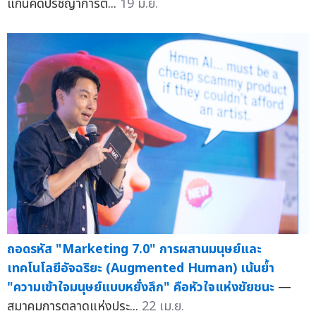
แก่นคิดปรัชญาการต...
19 มิ.ย.
ถอดรหัส "Marketing 7.0" การผสานมนุษย์และ
เทคโนโลยีอัจฉริยะ (Augmented Human) เน้นย้ำ
"ความเข้าใจมนุษย์แบบหยั่งลึก" คือหัวใจแห่งชัยชนะ
—
สมาคมการตลาดแห่งประ...
22 เม.ย.