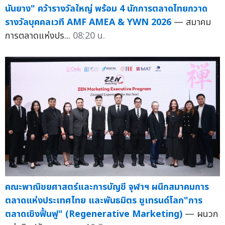
นันยาง" คว้ารางวัลใหญ่ พร้อม 4 นักการตลาดไทยกวาด
รางวัลบุคคลเวที AMF AMEA & YWN 2026
— สมาคม
การตลาดแห่งปร...
08:20 น.
คณะพาณิชยศาสตร์และการบัญชี จุฬาฯ ผนึกสมาคมการ
ตลาดแห่งประเทศไทย และพันธมิตร ชูเทรนด์โลก"การ
ตลาดเชิงฟื้นฟู" (Regenerative Marketing)
— ผนวก