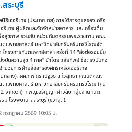
.สระบุรี
ูลนิธิเฮอริเทจ (ประเทศไทย) ภายใต้การดูแลของเครือ
ฮอริเทจ ผู้ผลิตและจัดจำหน่ายอาหาร และเครื่องดื่ม
พื่อสุขภาพ ร่วมกับ หน่วยทันตกรรมพระราชทาน คณะ
ันตแพทยศาสตร์ มหาวิทยาลัยศรีนครินทรวิโรฒจัด
ำ โครงการทันตแพทย์อาสา ครั้งที่ 14 "ส่งต่อรอยยิ้ม
บ่งปันความสุข 4 ภาค" นำโดย วลัยทิพย์ ซื่อตรงมั่นคง
ู้อำนวยการฝ่ายสื่อสารองค์กรเครือเฮอริเทจ
คนกลาง), ผศ.ทพ.ดร.ณัฐวุธ แก้วสุทธา คณบดีคณะ
ันตแพทยศาสตร์ มหาวิทยาลัยศรีนครินทรวิโรฒ (คน
ี่ 2 จากขวา), ทพญ.สรัญญา คำวิลัย กลุ่มงานทันต
รรม โรงพยาบาลสระบุรี (ขวาสุด),
2 กรกฎาคม 2569 10:05 น.