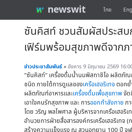
newswit
ไทย
Eng
ซันคิสท์ ชวนสัมผัสประสบก
เฟิร์มพร้อมสุขภาพดีจากภ
ข่าวประชาสัมพันธ์
»
อังคาร 9 มิถุนายน 2569 16:0
"ซันคิสท์" เครื่องดื่มน้ำนมพิสทาชิโอ ผลิตภั
ชนิด ภายใต้การดูแลของ
เครือเฮอริเทจ
ตอกย้ำ
ผลิตภัณฑ์อาหารและ
เครื่องดื่มเพื่อสุขภาพ
จัด
เอาใจคนรักสุขภาพ และ การ
ออกกำลังกาย
ภา
โดย วริญ พลไพศาล ผู้บริหารจากเครือเฮอริเทจ (
อำนวยการฝ่ายสื่อสารองค์กรเครือเฮอริเทจ (ก
สร้างความแข็งแรง ณ สวนอุทยาน 100 ปี จุ