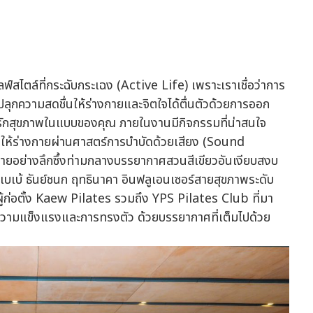
ไลฟ์สไตล์ที่กระฉับกระเฉง (Active Life) เพราะเราเชื่อว่าการ
 ปลุกความสดชื่นให้ร่างกายและจิตใจได้ตื่นตัวด้วยการออก
ละรักสุขภาพในแบบของคุณ ภายในงานมีกิจกรรมที่น่าสนใจ
ลให้ร่างกายผ่านศาสตร์การบำบัดด้วยเสียง (Sound
คลายอย่างลึกซึ้งท่ามกลางบรรยากาศสวนสีเขียวอันเงียบสงบ
ณเบเบ้ ธันย์ชนก ฤทธินาคา อินฟลูเอนเซอร์สายสุขภาพระดับ
้ก่อตั้ง Kaew Pilates รวมถึง YPS Pilates Club ที่มา
อ ความแข็งแรงและการทรงตัว ด้วยบรรยากาศที่เต็มไปด้วย