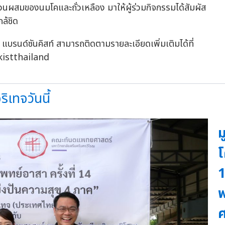
วนผสมของนมโคและถั่วเหลือง มาให้ผู้ร่วมกิจกรรมได้สัมผัส
ล้ชิด
แบรนด์ซันคิสท์ สามารถติดตามรายละเอียดเพิ่มเติมได้ที่
istthailand
ิเทจวันนี้
ม
โ
1
พ
ศ