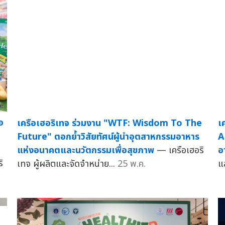
อ
เครือเฮอริเทจ ร่วมงาน "WTF: Wisdom To The
เ
Future" ตอกย้ำวิสัยทัศน์ผู้นำอุตสาหกรรมอาหาร
A
แห่งอนาคตและนวัตกรรมเพื่อสุขภาพ
— เครือเฮอริ
อ
ิ
เทจ ผู้ผลิตและจัดจำหน่าย...
25 พ.ค.
แ