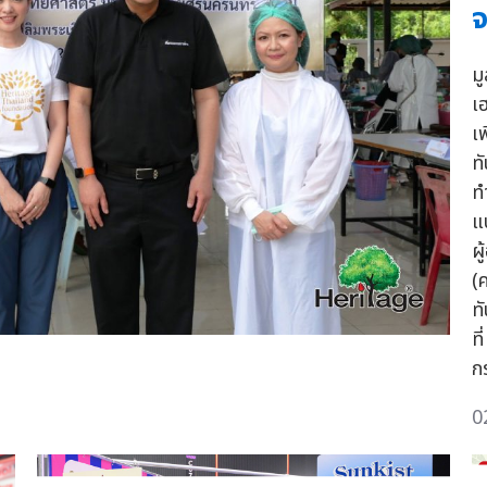
จ
ม
เ
เ
ท
ท
แ
ผ
(
ท
ท
ก
0