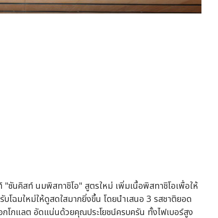
นคิสท์ นมพิสทาชิโอ" สูตรใหม่ เพิ่มเนื้อพิสทาชิโอเพื่อให้
ปรับโฉมใหม่ให้ดูสดใสมากยิ่งขึ้น โดยนำเสนอ 3 รสชาติยอด
ช็อกโกแลต อัดแน่นด้วยคุณประโยชน์ครบครัน ทั้งไฟเบอร์สูง