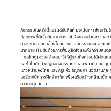
กิจกรรมในครั้งนี้แบรนด์ซันคิสท์ มุ่งเน้นการส่งเสริม
มีสุขภาพที่ดีเริ่มต้นจากการขยับร่างกายด้วยความสุข
กำลังกาย สอดคล้องไปกับวิถีชีวิตที่กระฉับกระเฉงแ
มากมาย เริ่มต้นด้วยการฟื้นฟูจิตใจและคืนความสมดุ
Healing) ช่วยสร้างสมาธิให้ผู้ร่วมกิจกรรมได้ผ่อน
และไฮไลท์ที่สำคัญคือกิจกรรมการเล่นพิลาทิส กับ คุ
แถวหน้าของไทย และ ครูแก้ว ธัญวษกา นวัตธามกุล ผู
แชร์เทคนิคการฝึกพิลาทิส เพื่อเสริมสร้างกล้ามเนื้
ความสนุกสนาน