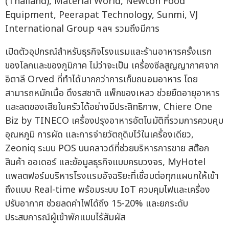
(Thailand), Material World, Newton Food
Equipment, Peerapat Technology, Sunmi, VJ
International Group ฯลฯ รวมถึงมีการ
เปิดตัวอุปกรณ์สำหรับธุรกิจโรงแรมและร้านอาหารครั้งแรก
ของโลกและของภูมิภาค ไม่ว่าจะเป็น เครื่องซีลสูญญากาศจาก
อิตาลี Orved ที่ทำได้มากกว่าการเก็บถนอมอาหาร โดย
สามารถหมักเนื้อ ดึงรสชาติ แพ็กของเหลว ช่วยยืดอายุอาหาร
และลดของเสียในครัวได้อย่างมีประสิทธิภาพ, Chiere One
Biz by TINECO เครื่องปรุงอาหารอัตโนมัติที่รวมการควบคุม
อุณหภูมิ การผัด และการจ่ายวัตถุดิบไว้ในเครื่องเดียว,
Zeoniq ระบบ POS บนคลาวด์ที่ช่วยบริหารการขาย สต๊อก
สินค้า ออเดอร์ และข้อมูลธุรกิจแบบครบวงจร, MyHotel
แพลตฟอร์มบริหารโรงแรมอัจฉริยะที่เชื่อมต่อทุกแผนกให้เข้า
ถึงแบบ Real-time พร้อมระบบ IoT ควบคุมไฟและเครื่อง
ปรับอากาศ ช่วยลดค่าไฟได้ถึง 15-20% และยกระดับ
ประสบการณ์ผู้เข้าพักแบบไร้สัมผัส