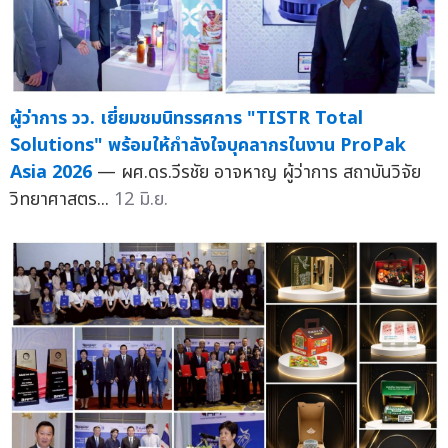
ผู้ว่าการ วว. เยี่ยมชมนิทรรศการ "TISTR Total
Solutions" พร้อมให้กำลังใจบุคลากรในงาน ProPak
Asia 2026
— ผศ.ดร.วีรชัย อาจหาญ ผู้ว่าการ สถาบันวิจัย
วิทยาศาสตร...
12 มิ.ย.