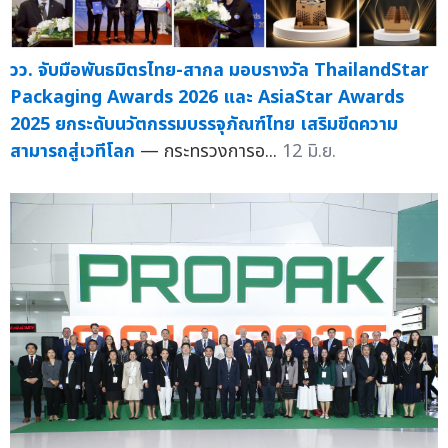
วว. จับมือพันธมิตรไทย-สากล มอบรางวัล ThailandStar
Packaging Awards 2026 และ AsiaStar Awards
2025 ยกระดับนวัตกรรมบรรจุภัณฑ์ไทย เสริมขีดความ
สามารถสู่เวทีโลก
— กระทรวงการอ...
12 มิ.ย.