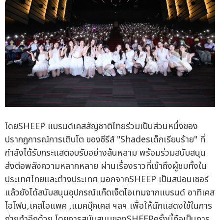
โดยSHEEP แบรนด์เคสสัญชาติไทยร่วมเป็นส่วนหนึ่งของ
ปรากฏการณ์การเติบโต ของซีรีส์ "Shadesเด็กเรียบร้าย" ที่
กำลังได้รับกระแสตอบรับอย่างล้นหลาม พร้อมร่วมสนับสนุน
ส่งต่อพลังความหลากหลาย ผ่านเรื่องราวที่เข้าถึงผู้ชมทั้งใน
ประเทศไทยและต่างประเทศ นอกจากSHEEP เป็นสปอนเซอร์
แล้วยังได้สนับสนุนอุปกรณ์แก็ดเจ็ตไอเทมจากแบรนด์ อาทิเคส
ไอโฟน,เคสไอแพค ,แมคบุ๊คเคส ฯลฯ เพื่อให้นักแสดงใช้ในการ
ถ่ายทำอีกด้วย โดยการสนับสนุนของSHEEPครั้งนี้ถือเป็นการ