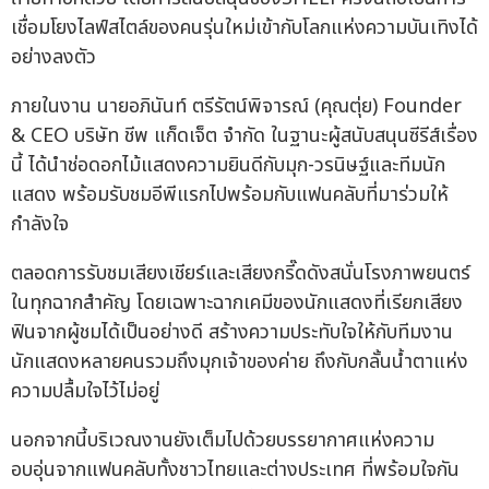
เชื่อมโยงไลฟ์สไตล์ของคนรุ่นใหม่เข้ากับโลกแห่งความบันเทิงได้
อย่างลงตัว
ภายในงาน นายอภินันท์ ตรีรัตน์พิจารณ์ (คุณตุ่ย) Founder
& CEO บริษัท ชีพ แก็ดเจ็ต จำกัด ในฐานะผู้สนับสนุนซีรีส์เรื่อง
นี้ ได้นำช่อดอกไม้แสดงความยินดีกับมุก-วรนิษฐ์และทีมนัก
แสดง พร้อมรับชมอีพีแรกไปพร้อมกับแฟนคลับที่มาร่วมให้
กำลังใจ
ตลอดการรับชมเสียงเชียร์และเสียงกรี๊ดดังสนั่นโรงภาพยนตร์
ในทุกฉากสำคัญ โดยเฉพาะฉากเคมีของนักแสดงที่เรียกเสียง
ฟินจากผู้ชมได้เป็นอย่างดี สร้างความประทับใจให้กับทีมงาน
นักแสดงหลายคนรวมถึงมุกเจ้าของค่าย ถึงกับกลั้นน้ำตาแห่ง
ความปลื้มใจไว้ไม่อยู่
นอกจากนี้บริเวณงานยังเต็มไปด้วยบรรยากาศแห่งความ
อบอุ่นจากแฟนคลับทั้งชาวไทยและต่างประเทศ ที่พร้อมใจกัน