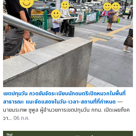
เขตปทุมวัน กวดขันจัดระเบียบนักดนตรีเปิดหมวกในพื้นที่
สาธารณะ แนะจัดแสดงในวัน-เวลา-สถานที่ที่กำหนด
—
นายนรเทพ ชูพูล ผู้อำนวยการเขตปทุมวัน กทม. เปิดเผยถึงค
วา...
06 ก.ค.