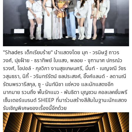
"Shades เด็กเรียบร้าย" นำแสดงโดย มุก - วรนิษฐ์ ถาวร
วงศ์, ปุยฝ้าย - ธราทิพย์ ใบแสง, พลอย - จุฑามาศ ปกรณ์ว
รวงศ์, โอปอล์ - กุลวิภา งามสุขเกษมศรี, มิ้นท์ - เบญจณี วัชร
วสุนธรา, นิกี้ - วรินทร์รัตน์ ยลประสงค์, อิ๊งค์แลนด์ - ลดามณี
รัตนพรวารีสกุล, ซู - นันท์นิชา แซ่หวง และนักแสดงอีก
มากมาย รวมถึง พั้นรักแมว - พันธิตา บุญชวน คอลเลคชั่นพรี
เซ็นเตอร์แบรนด์ SHEEP ที่มาร่วมสร้างสีสันในฐานะนักแสดง
รับเชิญพิเศษของเรื่องนี้อีกด้วย