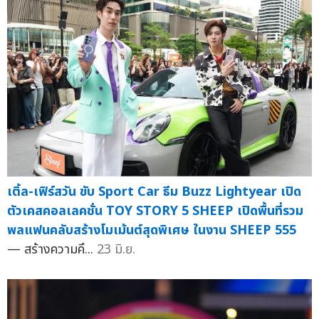
เติ้ล-เฟิร์สวัน ขับ Sport Car ธีม Buzz Lightyear เปิด
ตัวเคสคอลเลคชั่น TOY STORY 5 SHEEP เปิดพื้นที่รวม
พลแฟนคลับสร้างโมเม้นต์สุดพิเศษ ในงาน SHEEP 555
— สร้างความคึ...
23 มิ.ย.