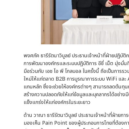
พงศภัค ธารีรัตนาวิบูลย์ ประธานเจ้าหน้าที่ฝ่ายปฏิบัติก
การพัฒนาองค์กรและระบบปฏิบัติการ อีซี่ เน็ต มุ่งมั่
มือร่วมกับ เอช ไอ พี โกลบอล ในครั้งนี้ ถือเป็นกา
ใหม่ให้แก่ตลาด B2B การบูรณาการระบบ WiFi และ A
แกนหลัก ซึ่งจะช่วยให้องค์กรต่างๆ สามารถลดต้นทุน
สร้างความปลอดภัยให้แก่ข้อมูลและบุคลากรได้อย่างมีป
แข็งแกร่งให้แก่องค์กรในระยะยาว
ด้าน วาณา ธารีรัตนาวิบูลย์ ประธานเจ้าหน้าที่ฝ่ายการต
มองเห็น Pain Point ของผู้ประกอบการไทยที่ต้องก