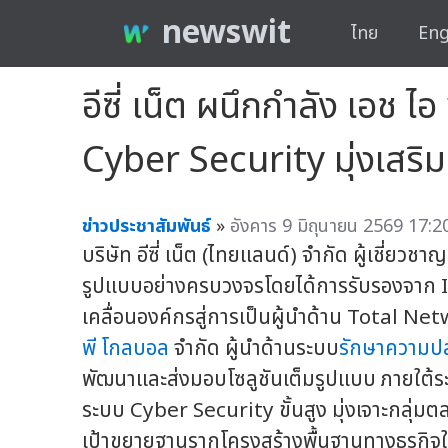
newswit
ไทย
Eng
อีซี่ เน็ต ผนึกกำลัง เอช 
Cyber Security มุ่งเสริ
ข่าวประชาสัมพันธ์
»
อังคาร 9 มิถุนายน 2569 17:2
บริษัท อีซี่ เน็ต (ไทยแลนด์) จำกัด ผู้เชี่ย
รูปแบบอย่างครบวงจรโดยได้การรับรองจาก 
เคลื่อนองค์กรสู่การเป็นผู้นำด้าน Total Ne
พี โกลบอล
จำกัด ผู้นำด้านระบบ
รักษาความป
พัฒนาและส่งมอบโซลูชันเต็มรูปแบบ ภายใต้ร
ระบบ Cyber Security ขั้นสูง มุ่งเจาะกลุ่มต
เป้าขยายฐานรากโครงสร้างพื้นฐานทางธุรกิจให