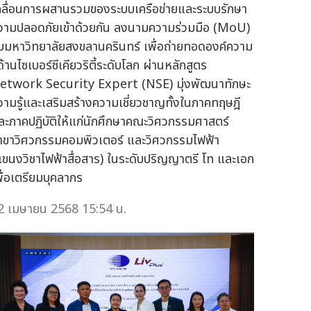
คลื่อนการผสานรวมของระบบเครือข่ายและระบบรักษา
วามปลอดภัยเข้าด้วยกัน ลงนามความร่วมมือ (MoU)
ับมหาวิทยาลัยสงขลานครินทร์ เพื่อถ่ายทอดองค์ความ
้ด้านไซเบอร์ซีเคียวริตี้ระดับโลก ผ่านหลักสูตร
etwork Security Expert (NSE) มุ่งพัฒนาทักษะ
วามรู้และเสริมสร้างความเชี่ยวชาญทั้งในภาคทฤษฎี
ละภาคปฏิบัติให้แก่นักศึกษาคณะวิศวกรรมศาสตร์
าขาวิศวกรรมคอมพิวเตอร์ และวิศวกรรมไฟฟ้า
แขนงวิชาไฟฟ้าสื่อสาร) ในระดับปริญญาตรี โท และเอก
พื่อเตรียมบุคลากร
2 เมษายน 2568 15:54 น.