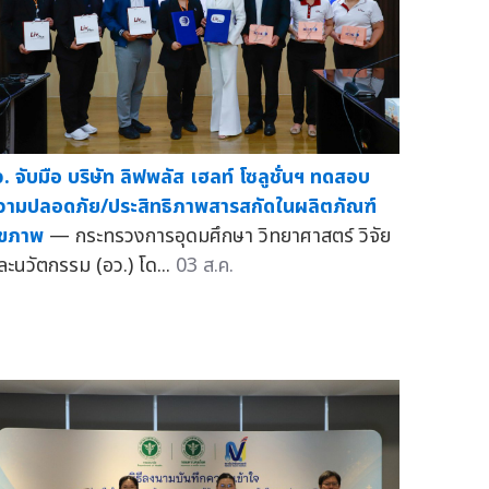
ว. จับมือ บริษัท ลิฟพลัส เฮลท์ โซลูชั่นฯ ทดสอบ
วามปลอดภัย/ประสิทธิภาพสารสกัดในผลิตภัณฑ์
ุขภาพ
— กระทรวงการอุดมศึกษา วิทยาศาสตร์ วิจัย
ละนวัตกรรม (อว.) โด...
03 ส.ค.