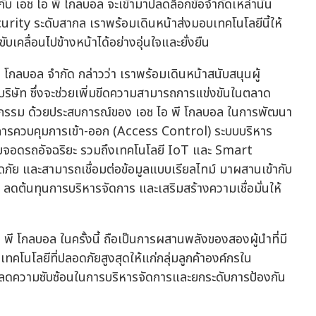
ับ เอช ไอ พี โกลบอล จะเข้ามาปลดล็อกข้อจำกัดเหล่านั้น
urity ระดับสากล เราพร้อมเดินหน้าส่งมอบเทคโนโลยีนี้ให้
ับเคลื่อนไปข้างหน้าได้อย่างอุ่นใจและยั่งยืน
พี โกลบอล จำกัด กล่าวว่า เราพร้อมเดินหน้าสนับสนุนผู้
ษัท ซึ่งจะช่วยเพิ่มขีดความสามารถการแข่งขันในตลาด
ตสาหกรรม ด้วยประสบการณ์ของ เอช ไอ พี โกลบอล ในการพัฒนา
การควบคุมการเข้า-ออก (Access Control) ระบบบริหาร
จอดรถอัจฉริยะ รวมถึงเทคโนโลยี IoT และ Smart
ดภัย และสามารถเชื่อมต่อข้อมูลแบบเรียลไทม์ มาผสานเข้ากับ
าน ลดต้นทุนการบริหารจัดการ และเสริมสร้างความเชื่อมั่นให้
อ พี โกลบอล ในครั้งนี้ ถือเป็นการผสานพลังของสองผู้นำที่มี
คโนโลยีที่ปลอดภัยสูงสุดให้แก่กลุ่มลูกค้าองค์กรใน
รลดความซับซ้อนในการบริหารจัดการและยกระดับการป้องกัน