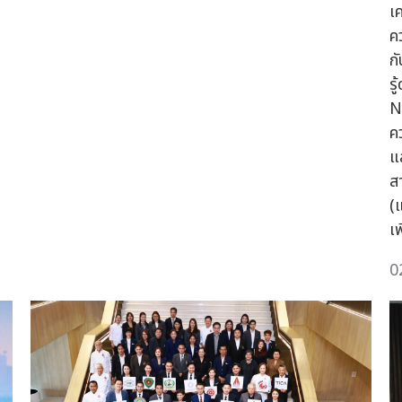
เ
ค
ก
รู
N
ค
แ
ส
(
เ
0