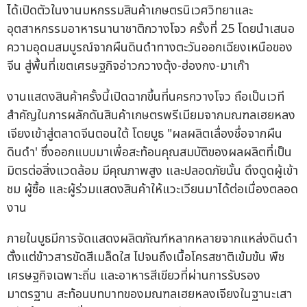
ได้เปิดตัวในงานมหกรรมสินค้าเกษตรนิเวศวิทยาและ
อุตสาหกรรมอาหารนานาชาติกวางโจว ครั้งที่ 25 โดยนำเสนอ
ความอุดมสมบูรณ์จากผืนดินดำทางตะวันออกเฉียงเหนือของ
จีน สู่พื้นที่เขตเศรษฐกิจอ่าวกวางตุ้ง-ฮ่องกง-มาเก๊า
งานแสดงสินค้าครั้งนี้เปิดฉากขึ้นที่นครกวางโจว ถือเป็นเวที
สำคัญในการผลักดันสินค้าเกษตรพรีเมียมจากมณฑลเฮยหลง
เจียงเข้าสู่ตลาดจีนตอนใต้ โดยบูธ "ผลผลิตเลื่องชื่อจากผืน
ดินดำ' ซึ่งออกแบบมาเพื่อสะท้อนคุณสมบัติของผลผลิตที่เป็น
มิตรต่อสิ่งแวดล้อม มีคุณภาพสูง และปลอดภัยนั้น ดึงดูดผู้เข้า
ชม ผู้ซื้อ และผู้ร่วมแสดงสินค้าให้แวะเวียนมาได้ต่อเนื่องตลอด
งาน
ภายในบูธมีการจัดแสดงผลิตภัณฑ์หลากหลายจากแหล่งดินดำ
ตั้งแต่ข้าวสารขัดสีเมล็ดใส ไปจนถึงเนื้อโครสชาติเข้มข้น พืช
เศรษฐกิจเฉพาะถิ่น และอาหารสีเขียวที่ผ่านการรับรอง
มาตรฐาน สะท้อนบทบาทของมณฑลเฮยหลงเจียงในฐานะเสา