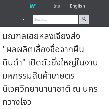
ไทย
English
◐
🔍︎
มณฑลเฮยหลงเจียงส่ง
"ผลผลิตเลื่องชื่อจากผืน
ดินดำ" เปิดตัวยิ่งใหญ่ในงาน
มหกรรมสินค้าเกษตร
นิเวศวิทยานานาชาติ ณ นคร
กวางโจว