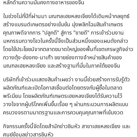
หลักด้านความมั่นคงทางอาหารของจีน
ในช่วงไม่กี่ปีที่ผ่านมา มณฑลเฮยหลงเจียงได้เดินหน้ากลยุทธ์
สร้างแบรนด์เกษตรอย่างเข้มข้น มุ่งพลิกโฉมสินค้าเกษตร
คุณภาพดีจากการ "ปลูกดี" สู่การ "ขายดี" การเข้าร่วมงาน
มหกรรมกวางโจวในครั้งนี้จึงเป็นส่วนหนึ่งของแผนดังกล่าว
โดยใช้ประโยชน์จากตลาดขนาดใหญ่ของพื้นที่เขตเศรษฐกิจอ่าว
กวางตุ้ง-ฮ่องกง-มาเก๊า ขยายช่องทางจำหน่ายสินค้าของ
มณฑลเฮยหลงเจียง และสร้างฐานที่มั่นในภาคใต้ของจีน
บริษัทที่เข้าร่วมแสดงสินค้าเผยว่า งานนี้ช่วยสร้างการรับรู้ตัว
ผลิตภัณฑ์และเปิดโอกาสเชื่อมต่อโดยตรงกับผู้ซื้อในตลาด
พรีเมียม โดยผลิตภัณฑ์เกษตรเฮยหลงเจียงได้รับความไว้
วางใจจากผู้บริโภคเพิ่มขึ้นเรื่อย ๆ ผ่านกระบวนการผลิตแบบ
ครบวงจรตามมาตรฐานและการควบคุมคุณภาพที่เข้มงวด
กิจกรรมครั้งนี้จัดโดยสำนักข่าวซินหัว สาขาเฮยหลงเจียง และ
ศูนย์ข้อมูลข่าวสารซินหัว