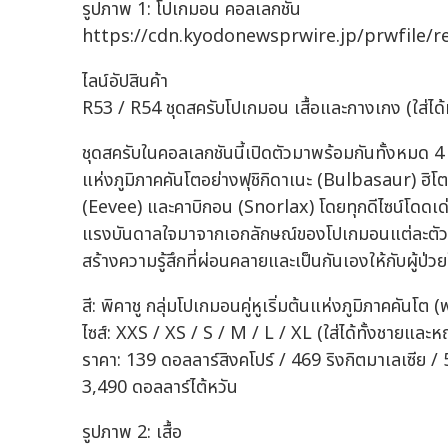
รูปภาพ 1: โปเกมอน คอลเลกชัน
https://cdn.kyodonewsprwire.jp/prwfile/
ไลน์อัปสินค้า
R53 / R54 ชุดสครับโปเกมอน เสื้อและกางเกง (ใส่ได้
ชุดสครับในคอลเลกชันนี้เปิดตัวมาพร้อมกันทั้งหมด 4 ดี
แห่งภูมิภาคคันโตอย่างฟุชิกิดาเนะ (Bulbasaur) ฮิโ
(Eevee) และคาบิกอน (Snorlax) โดยทุกดีไซน์โดดเด่น
แรงบันดาลใจมาจากเอกลักษณ์ของโปเกมอนแต่ละตัว ซึ่ง
สร้างความรู้สึกที่ผ่อนคลายและเป็นกันเองให้กับผู้ป
สี: พิคาชู กลุ่มโปเกมอนคู่หูเริ่มต้นแห่งภูมิภาคคันโต (
ไซส์: XXS / XS / S / M / L / XL (ใส่ได้ทั้งชายและห
ราคา: 139 ดอลลาร์สิงคโปร์ / 469 ริงกิตมาเลเซีย /
3,490 ดอลลาร์ไต้หวัน
รูปภาพ 2: เสื้อ