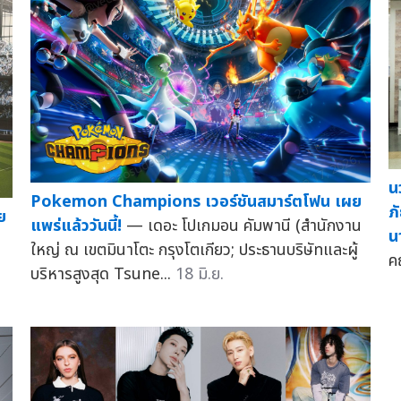
น
Pokemon Champions เวอร์ชันสมาร์ตโฟน เผย
ภ
ย
แพร่แล้ววันนี้!
— เดอะ โปเกมอน คัมพานี (สำนักงาน
น
ใหญ่ ณ เขตมินาโตะ กรุงโตเกียว; ประธานบริษัทและผู้
ค
บริหารสูงสุด Tsune...
18 มิ.ย.