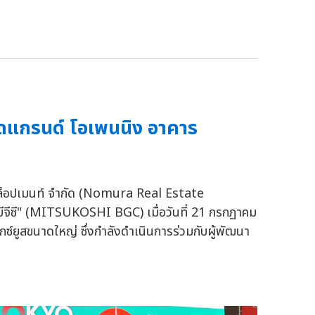
เปิดแกรนด์ โอเพนนิง อาคาร
เวลล็อปเมนท์ จำกัด (Nomura Real Estate
ชิ บีจีซี" (MITSUKOSHI BGC) เมื่อวันที่ 21 กรกฏาคม
ิกซ์ยูสขนาดใหญ่ ซึ่งกำลังดำเนินการร่วมกับผู้พัฒนา