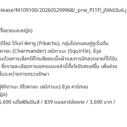
release/M109100/202605299968/_prw_PI1fl_j0lA63u6.
ทั้งชายและหญิง)
ไซน์ ได้แก่ พิคาชู (Pikachu), กลุ่มโปเกมอนคู่หูเริ่มต้น
ตคาเงะ (Charmander) เซนิกาเมะ (Squirtle), อีวุย
ด้วยการเลือกใช้โทนสีของเนื้อผ้าและการปักลวดลายที่ได้รับ
รายละเอียดการออกแบบเหล่านี้ตั้งใจรังสรรค์ขึ้น เพื่อช่วย
่วยในระหว่างการตรวจรักษา
ฟุชิกิดาเนะ ฮิโตคาเงะ เซนิกาเมะ) อีวุย คาบิกอน
ญิง)
 5,690 เปโซฟิลิปปินส์ / 839 ดอลลาร์ฮ่องกง / 3,690 บาท /