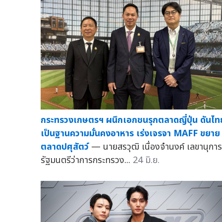
กระทรวงเกษตรฯ ผนึกเอกชนรุกตลาดญี่ปุ่น ดันไท
เป็นฐานความมั่นคงอาหาร เร่งเจรจา MAFF ขยาย
ตลาดปศุสัตว์
— นายสรวุฒิ เนื่องจำนงค์ เลขานุการ
รัฐมนตรีว่าการกระทรวง...
24 มิ.ย.