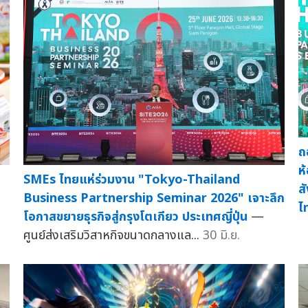
ถ
ห
SMEs ไทยแห่ร่วมงาน "Tokyo-Thailand
ส
Business Partnership Seminar 2026" เจาะลึก
ไ
โอกาสขยายธุรกิจสู่กรุงโตเกียว ประเทศญี่ปุ่น
—
ศูนย์ส่งเสริมวิสาหกิจขนาดกลางแล...
30 มิ.ย.