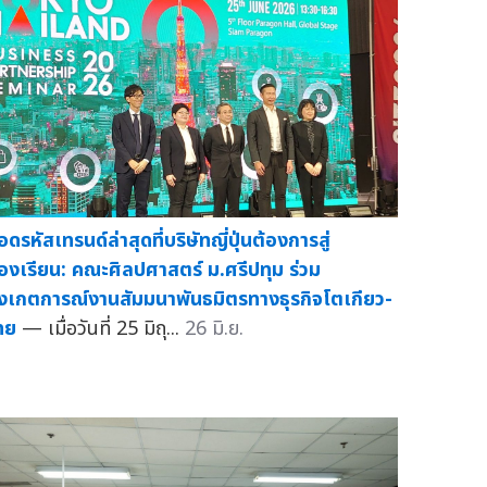
อดรหัสเทรนด์ล่าสุดที่บริษัทญี่ปุ่นต้องการสู่
้องเรียน: คณะศิลปศาสตร์ ม.ศรีปทุม ร่วม
ังเกตการณ์งานสัมมนาพันธมิตรทางธุรกิจโตเกียว-
ทย
— เมื่อวันที่ 25 มิถุ...
26 มิ.ย.