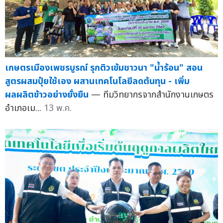
เกษตรเมืองเพชรบูรณ์ รุกติวเข้มชาวนา "น้ำร้อน" สอน
สูตรผสมปุ๋ยใช้เอง ผสานเทคโนโลยีลดต้นทุน - เพิ่ม
ผลผลิตข้าวอย่างยั่งยืน
— ทีมวิทยากรจากสำนักงานเกษตร
อำเภอเม...
13 พ.ค.