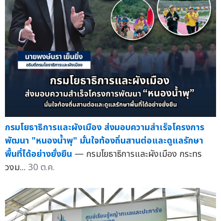
กรมโยธาธิการและผังเมือง ส่งมอบความสำเร็จโครงการ
พัฒนา "หนองน้ำพุ" มั่นใจท้องถิ่นสานต่อและดูแลรักษา
พื้นที่ได้อย่างยั่งยืน
— กรมโยธาธิการและผังเมือง กระทร
วงม...
30 ต.ค.