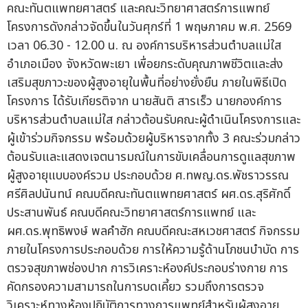
คณะทันตแพทยศาสตร์ และคณะวิทยาศาสตร์การแพทย์
โครงการดังกล่าวจัดขึ้นในวันศุกร์ที่ 1 พฤษภาคม พ.ศ. 2569
เวลา 06.30 - 12.00 น. ณ องค์การบริหารส่วนตำบลแม่ใส
อำเภอเมือง จังหวัดพะเยา เพื่อยกระดับคุณภาพชีวิตและส่ง
เสริมสุขภาวะของผู้สูงอายุในพื้นที่อย่างยั่งยืน ภายในพิธีเปิด
โครงการ ได้รับเกียรติจาก นายสันติ สารเร็ว นายกองค์การ
บริหารส่วนตำบลแม่ใส กล่าวต้อนรับคณะผู้ดำเนินโครงการและ
ผู้เข้าร่วมกิจกรรม พร้อมด้วยผู้บริหารจากทั้ง 3 คณะร่วมกล่าว
ต้อนรับและแสดงเจตนารมณ์ในการขับเคลื่อนการดูแลสุขภาพ
ผู้สูงอายุแบบองค์รวม ประกอบด้วย ศ.ทพญ.ดร.พัชราวรรณ
ศรีศิลปนันทน์ คณบดีคณะทันตแพทยศาสตร์ ผศ.ดร.สุริศักดิ์
ประสานพันธ์ คณบดีคณะวิทยาศาสตร์การแพทย์ และ
ผศ.ดร.พุทธิพงษ์ พลคำฮัก คณบดีคณะสหเวชศาสตร์ กิจกรรม
ภายในโครงการประกอบด้วย การให้ความรู้ด้านโภชนบำบัด การ
ตรวจสุขภาพช่องปาก การวิเคราะห์องค์ประกอบร่างกาย การ
คัดกรองความสามารถในการบดเคี้ยว รวมถึงการตรวจ
วิเคราะห์ทางห้องปฏิบัติการทางการแพทย์สำหรับผู้สูงอายุ