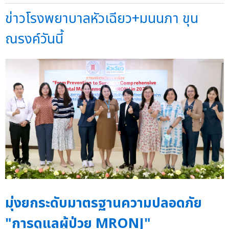
ข่าวโรงพยาบาลหัวเฉียว+มนนภา ขุน
ณรงค์วันนี้
มุ่งยกระดับมาตรฐานความปลอดภัย
"การดูแลผู้ป่วย MRONJ"