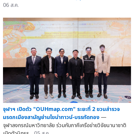
06 ส.ค.
จุฬาฯ เปิดตัว "OUHmap.com" ระยะที่ 2 ชวนสำรวจ
มรดกเมืองสามัญย่านไชน่าทาวน์-บรรทัดทอง
—
จุฬาลงกรณ์มหาวิทยาลัย ร่วมกับภาคีเครือข่ายวิจัยนานาชาติ
เปิดตัวนิทรร...
05 ส.ค.