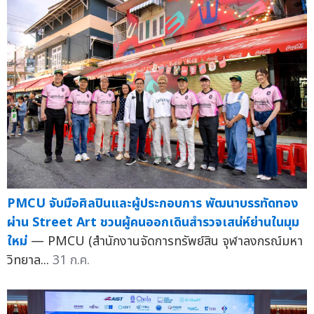
PMCU จับมือศิลปินและผู้ประกอบการ พัฒนาบรรทัดทอง
ผ่าน Street Art ชวนผู้คนออกเดินสำรวจเสน่ห์ย่านในมุม
ใหม่
— PMCU (สำนักงานจัดการทรัพย์สิน จุฬาลงกรณ์มหา
วิทยาล...
31 ก.ค.