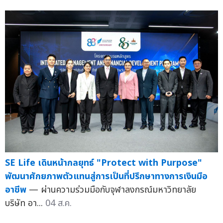
SE Life เดินหน้ากลยุทธ์ "Protect with Purpose"
พัฒนาศักยภาพตัวแทนสู่การเป็นที่ปรึกษาทางการเงินมือ
อาชีพ
— ผ่านความร่วมมือกับจุฬาลงกรณ์มหาวิทยาลัย
บริษัท อา...
04 ส.ค.