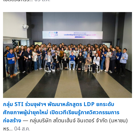
กลุ่ม STI ร่วมจุฬาฯ พัฒนาหลักสูตร LDP ยกระดับ
ศักยภาพผู้นำยุคใหม่ เปิดเวทีเรียนรู้ภาควิศวกรรมการ
ก่อสร้าง
— กลุ่มบริษัท สโตนเฮ้นจ์ อินเตอร์ จำกัด (มหาชน)
หร...
04 ส.ค.