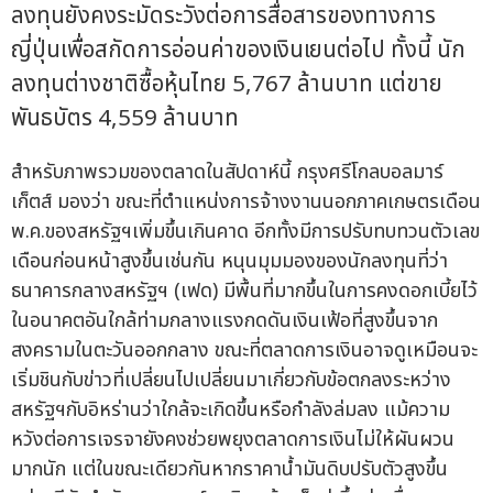
ลงทุนยังคงระมัดระวังต่อการสื่อสารของทางการ
ญี่ปุ่นเพื่อสกัดการอ่อนค่าของเงินเยนต่อไป ทั้งนี้ นัก
ลงทุนต่างชาติซื้อหุ้นไทย 5,767 ล้านบาท แต่ขาย
พันธบัตร 4,559 ล้านบาท
สำหรับภาพรวมของตลาดในสัปดาห์นี้ กรุงศรีโกลบอลมาร์
เก็ตส์ มองว่า ขณะที่ตำแหน่งการจ้างงานนอกภาคเกษตรเดือน
พ.ค.ของสหรัฐฯเพิ่มขึ้นเกินคาด อีกทั้งมีการปรับทบทวนตัวเลข
เดือนก่อนหน้าสูงขึ้นเช่นกัน หนุนมุมมองของนักลงทุนที่ว่า
ธนาคารกลางสหรัฐฯ (เฟด) มีพื้นที่มากขึ้นในการคงดอกเบี้ยไว้
ในอนาคตอันใกล้ท่ามกลางแรงกดดันเงินเฟ้อที่สูงขึ้นจาก
สงครามในตะวันออกกลาง ขณะที่ตลาดการเงินอาจดูเหมือนจะ
เริ่มชินกับข่าวที่เปลี่ยนไปเปลี่ยนมาเกี่ยวกับข้อตกลงระหว่าง
สหรัฐฯกับอิหร่านว่าใกล้จะเกิดขึ้นหรือกำลังล่มลง แม้ความ
หวังต่อการเจรจายังคงช่วยพยุงตลาดการเงินไม่ให้ผันผวน
มากนัก แต่ในขณะเดียวกันหากราคาน้ำมันดิบปรับตัวสูงขึ้น