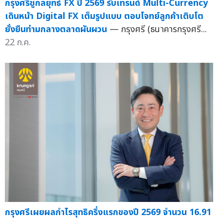
กรุงศรีชูกลยุทธ์ FX ปี 2569 รับเทรนด์ Multi-Currency
เดินหน้า Digital FX เต็มรูปแบบ ตอบโจทย์ลูกค้าเติบโต
ยั่งยืนท่ามกลางตลาดผันผวน
— กรุงศรี (ธนาคารกรุงศรี...
22 ก.ค.
กรุงศรีเผยผลกำไรสุทธิครึ่งแรกของปี 2569 จำนวน 16.91