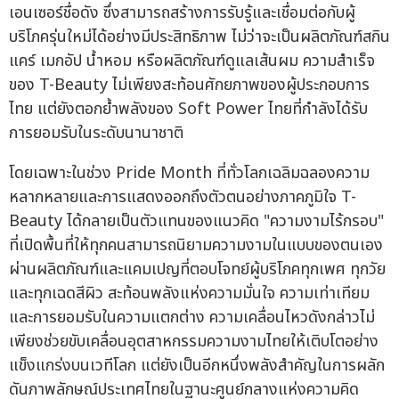
เอนเซอร์ชื่อดัง ซึ่งสามารถสร้างการรับรู้และเชื่อมต่อกับผู้
บริโภครุ่นใหม่ได้อย่างมีประสิทธิภาพ ไม่ว่าจะเป็นผลิตภัณฑ์สกิน
แคร์ เมกอัป น้ำหอม หรือผลิตภัณฑ์ดูแลเส้นผม ความสำเร็จ
ของ T-Beauty ไม่เพียงสะท้อนศักยภาพของผู้ประกอบการ
ไทย แต่ยังตอกย้ำพลังของ Soft Power ไทยที่กำลังได้รับ
การยอมรับในระดับนานาชาติ
โดยเฉพาะในช่วง Pride Month ที่ทั่วโลกเฉลิมฉลองความ
หลากหลายและการแสดงออกถึงตัวตนอย่างภาคภูมิใจ T-
Beauty ได้กลายเป็นตัวแทนของแนวคิด "ความงามไร้กรอบ"
ที่เปิดพื้นที่ให้ทุกคนสามารถนิยามความงามในแบบของตนเอง
ผ่านผลิตภัณฑ์และแคมเปญที่ตอบโจทย์ผู้บริโภคทุกเพศ ทุกวัย
และทุกเฉดสีผิว สะท้อนพลังแห่งความมั่นใจ ความเท่าเทียม
และการยอมรับในความแตกต่าง ความเคลื่อนไหวดังกล่าวไม่
เพียงช่วยขับเคลื่อนอุตสาหกรรมความงามไทยให้เติบโตอย่าง
แข็งแกร่งบนเวทีโลก แต่ยังเป็นอีกหนึ่งพลังสำคัญในการผลัก
ดันภาพลักษณ์ประเทศไทยในฐานะศูนย์กลางแห่งความคิด