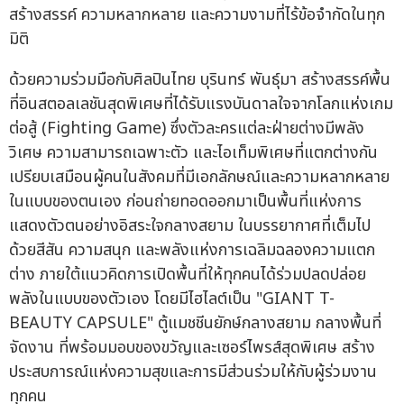
สร้างสรรค์ ความหลากหลาย และความงามที่ไร้ข้อจำกัดในทุก
มิติ
ด้วยความร่วมมือกับศิลปินไทย บุรินทร์ พันธุ์มา สร้างสรรค์พื้น
ที่อินสตอลเลชันสุดพิเศษที่ได้รับแรงบันดาลใจจากโลกแห่งเกม
ต่อสู้ (Fighting Game) ซึ่งตัวละครแต่ละฝ่ายต่างมีพลัง
วิเศษ ความสามารถเฉพาะตัว และไอเท็มพิเศษที่แตกต่างกัน
เปรียบเสมือนผู้คนในสังคมที่มีเอกลักษณ์และความหลากหลาย
ในแบบของตนเอง ก่อนถ่ายทอดออกมาเป็นพื้นที่แห่งการ
แสดงตัวตนอย่างอิสระใจกลางสยาม ในบรรยากาศที่เต็มไป
ด้วยสีสัน ความสนุก และพลังแห่งการเฉลิมฉลองความแตก
ต่าง ภายใต้แนวคิดการเปิดพื้นที่ให้ทุกคนได้ร่วมปลดปล่อย
พลังในแบบของตัวเอง โดยมีไฮไลต์เป็น "GIANT T-
BEAUTY CAPSULE" ตู้แมชชีนยักษ์กลางสยาม กลางพื้นที่
จัดงาน ที่พร้อมมอบของขวัญและเซอร์ไพรส์สุดพิเศษ สร้าง
ประสบการณ์แห่งความสุขและการมีส่วนร่วมให้กับผู้ร่วมงาน
ทุกคน