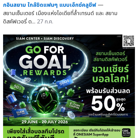
กอินสยาม ใกล้ชิดแฟนๆ แบบเอ็กซ์คลูซีฟ
—
สยามเซ็นเตอร์ เมืองแห่งไอเดียที่ล้ำเทรนด์ และ สยาม
ดิสคัฟเวอรี่ ด...
27 ก.ค.