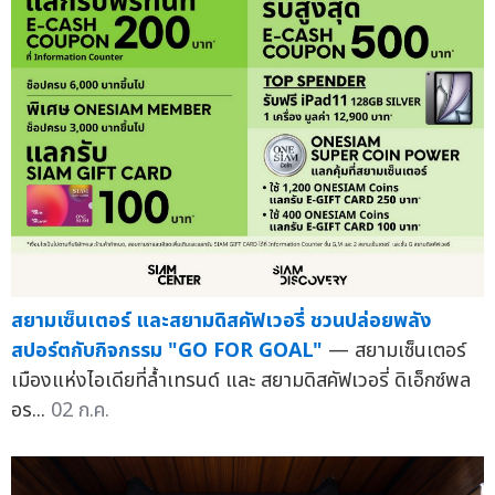
สยามเซ็นเตอร์ และสยามดิสคัฟเวอรี่ ชวนปล่อยพลัง
สปอร์ตกับกิจกรรม "GO FOR GOAL"
— สยามเซ็นเตอร์
เมืองแห่งไอเดียที่ล้ำเทรนด์ และ สยามดิสคัฟเวอรี่ ดิเอ็กซ์พล
อร...
02 ก.ค.