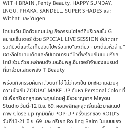
WITH BRAIN ,Fenty Beauty, HAPPY SUNDAY,
INGU, PHAKA, SANDELL, SUPER SHADES และ
Withat และ Yugen
โดยในวันเปิดตัวแคมเปญ กิจกรรมไฮไลต์ที่บริเวณชั้น G
สยามเซ็นเตอร์ ด้วย SPECIAL LIVE SESSION อัปเดตเท
รนด์บิวตี้และไอเท็มฮอตไปพร้อมกับ"มะเดี่ยว - มะเดี่ยวหัวล้าน"
เจาะลึกไอเทมเด็ดและอัปเดตเทรนด์บิวตี้พร้อมกันแบบเรียล
ไทม์ ร่วมด้วยเหล่าคนดังและอินฟลูเอ็นเซอร์เจ้าของแบรนด์
ที่มาร่วมแสดงพลัง T Beauty
พร้อมกิจกรรมค้นหาตัวตนที่ใช่ ไม่ว่าจะเป็น มิกซ์ความสวยคู่
ความปังกับ ZODIAC MAKE UP ค้นหา Personal Color ที่
ใช่เพื่อครีเอทลุคเฉพาะคุณโดยผู้เชี่ยวชาญจาก Meyou
Studio วันนี้-12 มิ.ย. 69, คอมพลีทลุคสุดเริ่ดแล้วมาสแนป
ภาพ Close up ทุกมิติกับ POP-UP ครั้งแรกของ ROID'S
วันที่13-21 มิ.ย. 69 และ ครีเอท Rolling Balm ในแบบของ