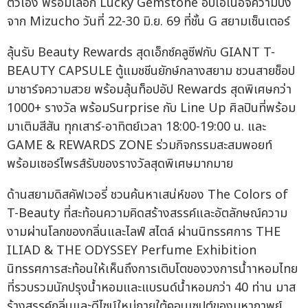
ตัวเอง พร้อมเลือก Lucky Gemstone อัปเอเนอจี้ความปัง
จาก Mizucho วันที่ 22-30 มิ.ย. 69 ที่ชั้น G สยามเซ็นเตอร์
ลุ้นรับ Beauty Rewards สุดเอ็กซ์คลูซีฟกับ GIANT T-
BEAUTY CAPSULE ตู้แมชชีนยักษ์กลางสยาม ชวนสายช็อป
มาชาร์จความสวย พร้อมลุ้นท็อปอัป Rewards สุดพิเศษกว่า
1000+ รางวัล พร้อมSurprise กับ Line Up ศิลปินที่พร้อม
มาเติมสีสัน ทุกเสาร์-อาทิตย์เวลา 18:00-19:00 น. และ
GAME & REWARDS ZONE ร่วมกิจกรรมสะสมพอยท์
พร้อมเซอร์ไพรส์รับของรางวัลสุดพิเศษมากมาย
ด้านสยามดิสคัฟเวอรี่ ชวนค้นหาเสน่ห์ของ The Colors of
T-Beauty ที่สะท้อนความคิดสร้างสรรค์และอัตลักษณ์ความ
งามผ่านโลกของกลิ่นและไลฟ์ สไตล์ ผ่านนิทรรศการ THE
ILIAD & THE ODYSSEY Perfume Exhibition
นิทรรศการสะท้อนให้เห็นถึงการเติบโตของวงการน้ำาหอมไทย
ที่รวบรวมนักปรุงน้ำหอมและแบรนด์น้ำหอมกว่า 40 ท่าน มาส
ร้างสรรค์กลิ่นและดีไซน์ใหม่ภายใต้คอนเซปต์ของมหากาพย์