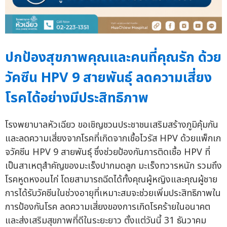
ปกป้องสุขภาพคุณและคนที่คุณรัก ด้วย
วัคซีน HPV 9 สายพันธุ์ ลดความเสี่ยง
โรคได้อย่างมีประสิทธิภาพ
โรงพยาบาลหัวเฉียว ขอเชิญชวนประชาชนเสริมสร้างภูมิคุ้มกัน
และลดความเสี่ยงจากโรคที่เกิดจากเชื้อไวรัส HPV ด้วยแพ็กเก
จวัคซีน HPV 9 สายพันธุ์ ซึ่งช่วยป้องกันการติดเชื้อ HPV ที่
เป็นสาเหตุสำคัญของมะเร็งปากมดลูก มะเร็งทวารหนัก รวมถึง
โรคหูดหงอนไก่ โดยสามารถฉีดได้ทั้งคุณผู้หญิงและคุณผู้ชาย
การได้รับวัคซีนในช่วงอายุที่เหมาะสมจะช่วยเพิ่มประสิทธิภาพใน
การป้องกันโรค ลดความเสี่ยงของการเกิดโรคร้ายในอนาคต
และส่งเสริมสุขภาพที่ดีในระยะยาว ตั้งแต่วันนี้ 31 ธันวาคม