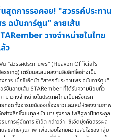
ิ้นสุดการรอคอย! "สวรรค์ประทาน
ร ฉบับการ์ตูน" ลายเส้น
STARember วางจำหน่ายในไทย
ล้ว
ฟน "สวรรค์ประทานพร" (Heaven Official's
lessing) เตรียมสะสมผลงานลิขสิทธิ์อย่างเป็น
างการ เมื่อซีเอ็ดนำ "สวรรค์ประทานพร ฉบับการ์ตูน"
วอร์ชันลายเส้น STARember ที่ได้รับความนิยมทั่ว
ลก มาวางจำหน่ายในประเทศไทยเป็นครั้งแรก
่ายทอดทั้งอารมณ์ของเรื่องราวและเสน่ห์ของงานภาพ
ด้อย่างลึกซึ้งในทุกหน้า นายรุ่งกาล ไพสิฐพานิชตระกูล
รรมการผู้จัดการ ซีเอ็ด กล่าวว่า "ซีเอ็ดมุ่งคัดสรรผล
านลิขสิทธิ์คุณภาพ เพื่อตอบโจทย์ความสนใจของกลุ่ม