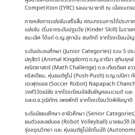
Competition (IYRC) รอบนานาชาติ ณ เมืองแทจอ
ภายหลังการแข่งขันเสร็จสิ้น คณะกรรมการได้ประกาศผ
แข่งขัน เริ่มจากระดับปฐมวัย (Kinder Skill) ในรา
ชนะเลิศ ได้แก่ ด.ญ.สุภานัน สมภักดี จากโรงเรียนมั
ระดับประถมศึกษา (Junior Categories) รวม 5 ประเภท
ปศุสัตว์ (Animal Kingdom) ด.ญ.อารียา สุทินฤกษ์ 
คณิตศาสตร์ (Math Challenge) ด.ช.เกียรติยศ ขาว
คริสเตียน, หุ่นยนต์ซูโม่ (Push-Push) ด.ญ.เปมิกา ภั
เตะฟุตบอล (Soccer Robot) Napapach Chanchid
วงศ์วิวัฒน์ชัย จากโรงเรียนอัสสัมชัญคอนแวนต์ แล
และด.ช.วุฒิภัทร เพชพักดี จากโรงเรียนวัดพิชัยญาติ
ระดับมัธยมศึกษา-อาชีวศึกษา (Senior Categories) ร
ยนต์วอลเลย์บอล (Robot Volleyball) นายธนวัติ ปิย
รุ่งอรุณวิทยา และ หุ่นยนต์ซูโม่อัตโนมัติ (Auton