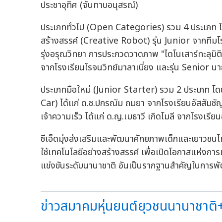
ประชาอุทิศ (จันทาบอนุสรณ์)
ประเภททั่วไป (Open Categories) รวม 4 ประเภท โดย
สร้างสรรค์ (Creative Robot) รุ่น Junior จากทีมโ
รุ่งอรุณวิทยา การประกวดวาดภาพ "ไดโนเสาร์ทะลุมิ
จากโรงเรียนโรจนวิทย์มาลาเบี่ยง และรุ่น Senior น
ประเภทมือใหม่ (Junior Starter) รวม 2 ประเภท โดย
Car) ได้แก่ ด.ช.ปกรณัม ถมยา จากโรงเรียนอัสสัมช
เจ้าความเร็ว ได้แก่ ด.ญ.เมธาวี เกิดโมลี จากโรงเรี
ซีเอ็ดมุ่งส่งเสริมและพัฒนาศักยภาพเด็กและเยาวชนไทย
ใช้เทคโนโลยีอย่างสร้างสรรค์ เพื่อเปิดโอกาสแห่งกา
แข่งขันระดับนานาชาติ อันเป็นรากฐานสำคัญในการ
ข่าวสมาคมหุ่นยนต์ยุวชนนานาชาติ+ร