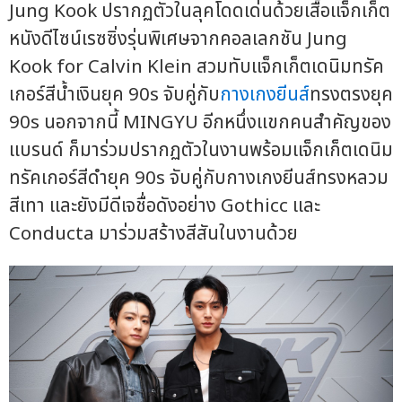
Jung Kook ปรากฏตัวในลุคโดดเด่นด้วยเสื้อแจ็กเก็ต
หนังดีไซน์เรซซิ่งรุ่นพิเศษจากคอลเลกชัน Jung
Kook for Calvin Klein สวมทับแจ็กเก็ตเดนิมทรัค
เกอร์สีน้ำเงินยุค 90s จับคู่กับ
กางเกงยีนส์
ทรงตรงยุค
90s นอกจากนี้ MINGYU อีกหนึ่งแขกคนสำคัญของ
แบรนด์ ก็มาร่วมปรากฏตัวในงานพร้อมแจ็กเก็ตเดนิม
ทรัคเกอร์สีดำยุค 90s จับคู่กับกางเกงยีนส์ทรงหลวม
สีเทา และยังมีดีเจชื่อดังอย่าง Gothicc และ
Conducta มาร่วมสร้างสีสันในงานด้วย