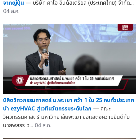
จากญี่ปุ่น
— บริษัท คาโอ อินดัสเตรียล (ประเทศไทย) จำกัด...
04 ส.ค.
นิสิตวิศวกรรมศาสตร์ ม.พะเยา คว้า 1 ใน 25 คนทั่วประเทศ
นำ ezyHVAC สู่เวทีนวัตกรรมระดับโลก
— คณะ
วิศวกรรมศาสตร์ มหาวิทยาลัยพะเยา ขอแสดงความยินดีกับ
นายพสธร ฉ...
04 ส.ค.