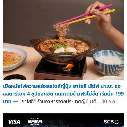
เปิดหม้อไฟความอร่อยสไตล์ญี่ปุ่น ยาโยอิ เสิร์ฟ นาเบะ ออ
ลสตาร์รวม 4 ซุปยอดฮิต แถมเติมข้าวฟรีไม่อั้น เริ่มต้น 199
บาท
— "ยาโยอิ" ร้านอาหารจากประเทศญี่ปุ่นเดิ...
30 ก.ค.