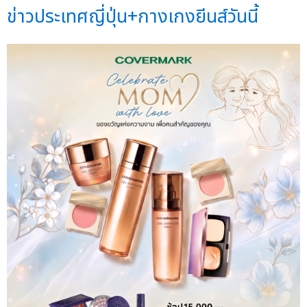
ข่าวประเทศญี่ปุ่น+กางเกงยีนส์วันนี้