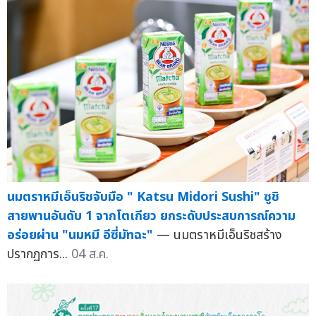
นมตราหมีเอ็นริชจับมือ " Katsu Midori Sushi" ซูชิ
สายพานอันดับ 1 จากโตเกียว ยกระดับประสบการณ์ความ
อร่อยผ่าน "นมหมี อีซี่มัทฉะ"
— นมตราหมีเอ็นริชสร้าง
ปรากฏการ...
04 ส.ค.