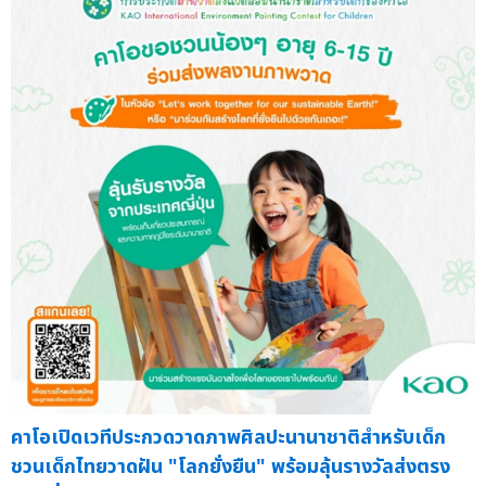
คาโอเปิดเวทีประกวดวาดภาพศิลปะนานาชาติสำหรับเด็ก
ชวนเด็กไทยวาดฝัน "โลกยั่งยืน" พร้อมลุ้นรางวัลส่งตรง