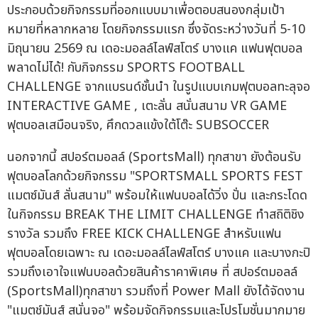
ประกอบด้วยกิจกรรมที่ออกแบบมาเพื่อตอบสนองกลุ่มเป้า
หมายที่หลากหลาย โดยกิจกรรมแรก ซึ่งจัดระหว่างวันที่ 5-10
มิถุนายน 2569 ณ เดอะมอลล์ไลฟ์สโตร์ บางแค แฟนฟุตบอล
พลาดไม่ได้! กับกิจกรรม SPORTS FOOTBALL
CHALLENGE จากแบรนด์ชั้นนำ ในรูปแบบเกมฟุตบอลทะลุจอ
INTERACTIVE GAME , เตะลั่น สนั่นสนาม VR GAME
ฟุตบอลเสมือนจริง, ศึกดวลแข้งใต้โต๊ะ SUBSOCCER
นอกจากนี้ สปอร์ตมอลล์ (SportsMall) ทุกสาขา ยังต้อนรับ
ฟุตบอลโลกด้วยกิจกรรม "SPORTSMALL SPORTS FEST
แมตซ์มันส์ ลั่นสนาม" พร้อมให้แฟนบอลได้วิ่ง ปั่น และกระโดด
ในกิจกรรม BREAK THE LIMIT CHALLENGE ทำสถิติชิง
รางวัล รวมถึง FREE KICK CHALLENGE สำหรับแฟน
ฟุตบอลโดยเฉพาะ ณ เดอะมอลล์ไลฟ์สโตร์ บางแค และบางกะปิ
รวมถึงเอาใจแฟนบอลด้วยสินค้าราคาพิเศษ ที่ สปอร์ตมอลล์
(SportsMall)ทุกสาขา รวมถึงที่ Power Mall ยังได้จัดงาน
"แมตช์มันส์ สนั่นจอ" พร้อมจัดกิจกรรมและโปรโมชั่นมากมาย