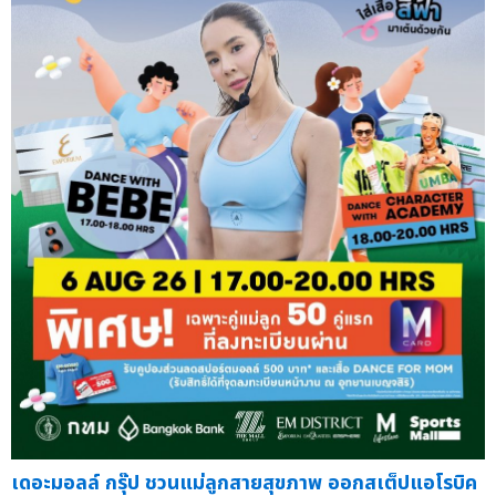
เดอะมอลล์ กรุ๊ป ชวนแม่ลูกสายสุขภาพ ออกสเต็ปแอโรบิค