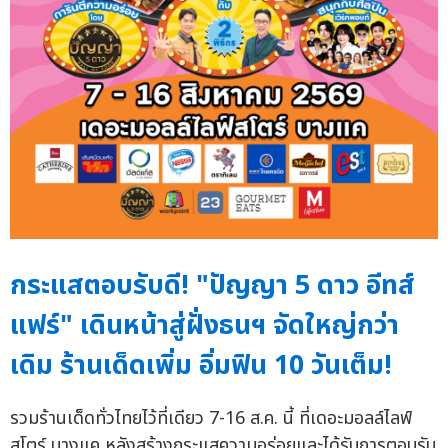
กระแสตอบรับดี! "ปัญญา 5 ดาว อีทส์
แฟร์" เดินหน้าสู่ฝั่งธนฯ จัดใหญ่กว่า
เดิม ร้านเด็ดเพิ่ม อิ่มฟิน 10 วันเต็ม!
รวมร้านเด็ดทั่วไทยไว้ที่เดียว 7-16 ส.ค. นี้ ที่เดอะมอลล์ไลฟ์
สโตร์ บางแค หลังสร้างกระแสความอร่อยและได้รับการตอบรับ