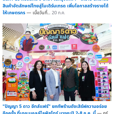
สินค้าอัตลักษณ์ไทยสู่โมเดิร์นเทรด เพิ่มโอกาสสร้างรายได้
ให้เกษตรกร
— เมื่อวันที่...
20 ก.ค.
"ปัญญา 5 ดาว อีทส์แฟร์" ยกทัพร้านดังเสิร์ฟความอร่อย
อีกครั้ง ที่เดอะมอลล์ไลฟ์สโตร์ บางกะปิ 2-8 ก.ค. นี้
— กูร์