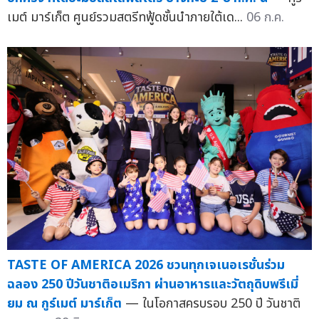
เมต์ มาร์เก็ต ศูนย์รวมสตรีทฟู้ดชั้นนำภายใต้เด...
06 ก.ค.
TASTE OF AMERICA 2026 ชวนทุกเจเนอเรชั่นร่วม
ฉลอง 250 ปีวันชาติอเมริกา ผ่านอาหารและวัตถุดิบพรีเมี่
ยม ณ กูร์เมต์ มาร์เก็ต
— ในโอกาสครบรอบ 250 ปี วันชาติ