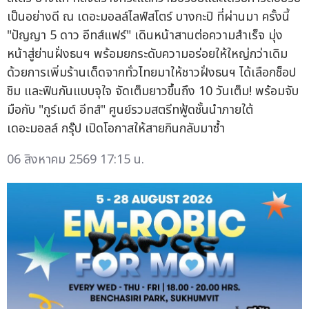
เป็นอย่างดี ณ เดอะมอลล์ไลฟ์สโตร์ บางกะปิ ที่ผ่านมา ครั้งนี้
"ปัญญา 5 ดาว อีทส์แฟร์" เดินหน้าสานต่อความสำเร็จ มุ่ง
หน้าสู่ย่านฝั่งธนฯ พร้อมยกระดับความอร่อยให้ใหญ่กว่าเดิม
ด้วยการเพิ่มร้านเด็ดจากทั่วไทยมาให้ชาวฝั่งธนฯ ได้เลือกช็อป
ชิม และฟินกันแบบจุใจ จัดเต็มยาวขึ้นถึง 10 วันเต็ม! พร้อมจับ
มือกับ "กูร์เมต์ อีทส์" ศูนย์รวมสตรีทฟู้ดชั้นนำภายใต้
เดอะมอลล์ กรุ๊ป เปิดโอกาสให้สายกินกลับมาซ้ำ
06 สิงหาคม 2569 17:15 น.