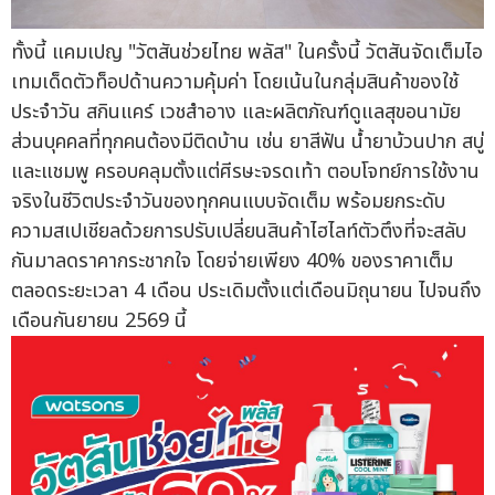
ทั้งนี้ แคมเปญ "วัตสันช่วยไทย พลัส" ในครั้งนี้ วัตสันจัดเต็มไอ
เทมเด็ดตัวท็อปด้านความคุ้มค่า โดยเน้นในกลุ่มสินค้าของใช้
ประจำวัน สกินแคร์ เวชสำอาง และผลิตภัณฑ์ดูแลสุขอนามัย
ส่วนบุคคลที่ทุกคนต้องมีติดบ้าน เช่น ยาสีฟัน น้ำยาบ้วนปาก สบู่
และแชมพู ครอบคลุมตั้งแต่ศีรษะจรดเท้า ตอบโจทย์การใช้งาน
จริงในชีวิตประจำวันของทุกคนแบบจัดเต็ม พร้อมยกระดับ
ความสเปเชียลด้วยการปรับเปลี่ยนสินค้าไฮไลท์ตัวตึงที่จะสลับ
กันมาลดราคากระชากใจ โดยจ่ายเพียง 40% ของราคาเต็ม
ตลอดระยะเวลา 4 เดือน ประเดิมตั้งแต่เดือนมิถุนายน ไปจนถึง
เดือนกันยายน 2569 นี้