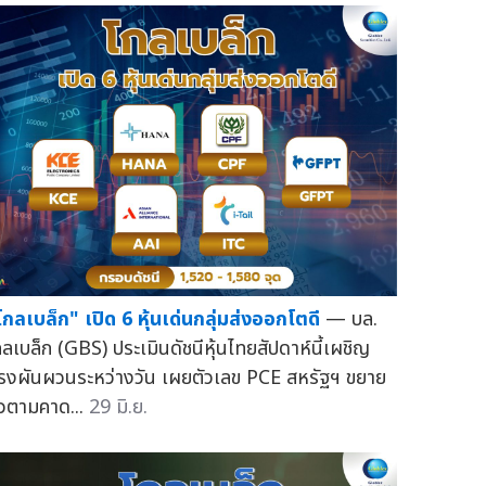
โกลเบล็ก" เปิด 6 หุ้นเด่นกลุ่มส่งออกโตดี
— บล.
กลเบล็ก (GBS) ประเมินดัชนีหุ้นไทยสัปดาห์นี้เผชิญ
รงผันผวนระหว่างวัน เผยตัวเลข PCE สหรัฐฯ ขยาย
ัวตามคาด...
29 มิ.ย.