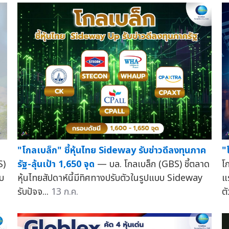
"โกลเบล็ก" ชี้หุ้นไทย Sideway รับข่าวดีลงทุนภาค
"
S)
รัฐ-ลุ้นเป้า 1,650 จุด
— บล. โกลเบล็ก (GBS) ชี้ตลาด
โ
อบ
หุ้นไทยสัปดาห์นี้มีทิศทางปรับตัวในรูปแบบ Sideway
แ
รับปัจจ...
13 ก.ค.
ต