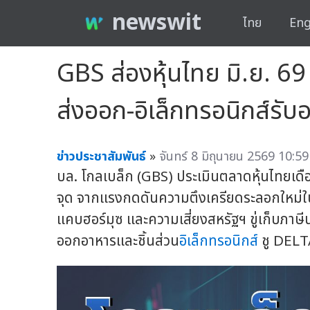
newswit
ไทย
Eng
GBS ส่องหุ้นไทย มิ.ย. 69
ส่งออก-อิเล็กทรอนิกส์รับ
ข่าวประชาสัมพันธ์
»
จันทร์ 8 มิถุนายน 2569 10:59
บล. โกลเบล็ก (GBS) ประเมินตลาดหุ้นไทยเ
จุด จากแรงกดดันความตึงเครียดระลอกใหม่
แคบฮอร์มุซ และความเสี่ยงสหรัฐฯ ขู่เก็บภาษี
ออกอาหารและชิ้นส่วน
อิเล็กทรอนิกส์
ชู DELT