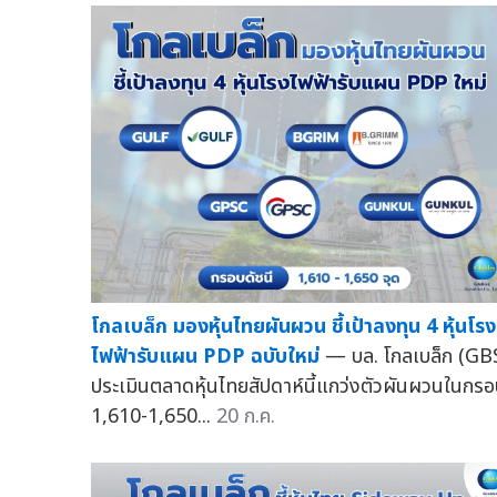
โกลเบล็ก มองหุ้นไทยผันผวน ชี้เป้าลงทุน 4 หุ้นโรง
ไฟฟ้ารับแผน PDP ฉบับใหม่
— บล. โกลเบล็ก (GB
ประเมินตลาดหุ้นไทยสัปดาห์นี้แกว่งตัวผันผวนในกร
1,610-1,650...
20 ก.ค.