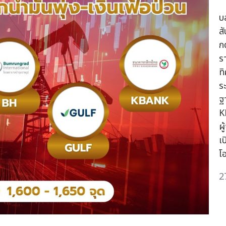
บ
ส
ก
ร
ท
ร
ฐ
K
ผ
เ
โ
2