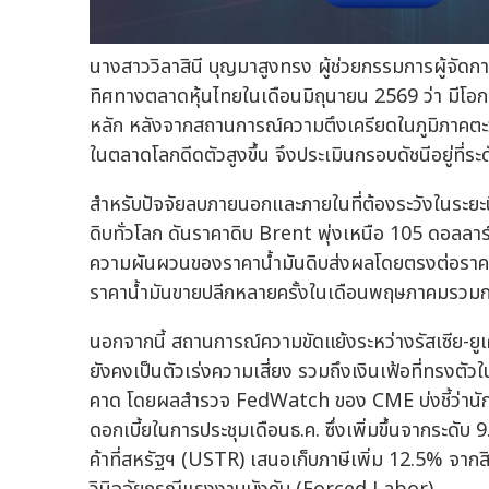
นางสาววิลาสินี บุญมาสูงทรง ผู้ช่วยกรรมการผู้จัดกา
ทิศทางตลาดหุ้นไทยในเดือนมิถุนายน 2569 ว่า มีโอก
หลัก หลังจากสถานการณ์ความตึงเครียดในภูมิภาคตะวั
ในตลาดโลกดีดตัวสูงขึ้น จึงประเมินกรอบดัชนีอยู่ที่ร
สำหรับปัจจัยลบภายนอกและภายในที่ต้องระวังในระยะนี
ดิบทั่วโลก ดันราคาดิบ Brent พุ่งเหนือ 105 ดอลลาร
ความผันผวนของราคาน้ำมันดิบส่งผลโดยตรงต่อราคา
ราคาน้ำมันขายปลีกหลายครั้งในเดือนพฤษภาคมรวมกว
นอกจากนี้ สถานการณ์ความขัดแย้งระหว่างรัสเซีย-ย
ยังคงเป็นตัวเร่งความเสี่ยง รวมถึงเงินเฟ้อที่ทรงตั
คาด โดยผลสำรวจ FedWatch ของ CME บ่งชี้ว่านักลง
ดอกเบี้ยในการประชุมเดือนธ.ค. ซึ่งเพิ่มขึ้นจากระดั
ค้าที่สหรัฐฯ (USTR) เสนอเก็บภาษีเพิ่ม 12.5% จาก