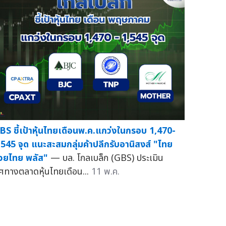
BS ชี้เป้าหุ้นไทยเดือนพ.ค.แกว่งในกรอบ 1,470-
,545 จุด แนะสะสมกลุ่มค้าปลีกรับอานิสงส์ "ไทย
่วยไทย พลัส"
— บล. โกลเบล็ก (GBS) ประเมิน
ิศทางตลาดหุ้นไทยเดือน...
11 พ.ค.