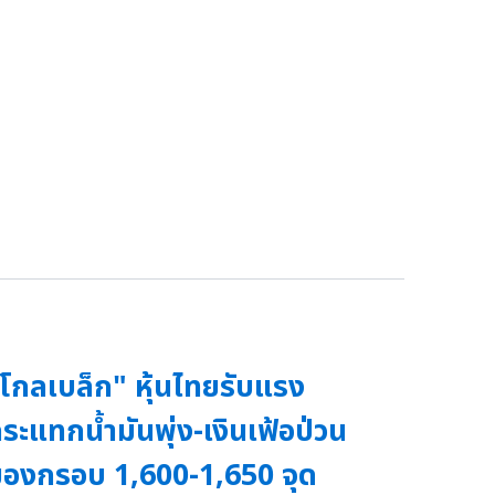
โกลเบล็ก" หุ้นไทยรับแรง
ระแทกน้ำมันพุ่ง-เงินเฟ้อป่วน
องกรอบ 1,600-1,650 จุด