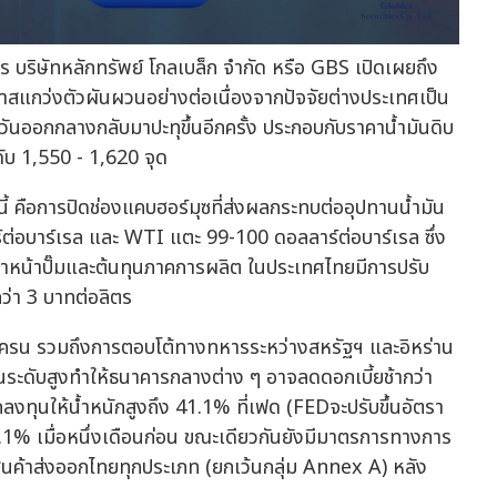
ร บริษัทหลักทรัพย์ โกลเบล็ก จำกัด หรือ GBS เปิดเผยถึง
าสแกว่งตัวผันผวนอย่างต่อเนื่องจากปัจจัยต่างประเทศเป็น
นออกกลางกลับมาปะทุขึ้นอีกครั้ง ประกอบกับราคาน้ำมันดิบ
ะดับ 1,550 - 1,620 จุด
้ คือการปิดช่องแคบฮอร์มุซที่ส่งผลกระทบต่ออุปทานน้ำมัน
์ต่อบาร์เรล และ WTI แตะ 99-100 ดอลลาร์ต่อบาร์เรล ซึ่ง
หน้าปั๊มและต้นทุนภาคการผลิต ในประเทศไทยมีการปรับ
่า 3 บาทต่อลิตร
ูเครน รวมถึงการตอบโต้ทางทหารระหว่างสหรัฐฯ และอิหร่าน
วในระดับสูงทำให้ธนาคารกลางต่าง ๆ อาจลดดอกเบี้ยช้ากว่า
ทุนให้น้ำหนักสูงถึง 41.1% ที่เฟด (FEDจะปรับขึ้นอัตรา
บ 9.1% เมื่อหนึ่งเดือนก่อน ขณะเดียวกันยังมีมาตรการทางการ
สินค้าส่งออกไทยทุกประเภท (ยกเว้นกลุ่ม Annex A) หลัง