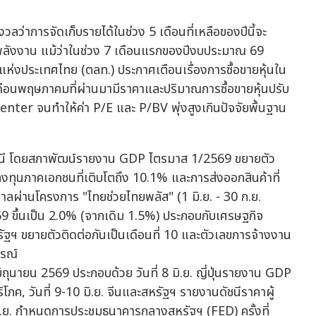
ว่าการจัดเก็บรายได้ในช่วง 5 เดือนที่เหลือของปีนี้จะ
พลังงาน แม้ว่าในช่วง 7 เดือนแรกของปีงบประมาณ 69
แห่งประเทศไทย (ตลท.) ประกาศเตือนเรื่องการซื้อขายหุ้นใน
ยเดือนพฤษภาคมที่ผ่านมามีราคาและปริมาณการซื้อขายหุ้นปรับ
enter จนทำให้ค่า P/E และ P/BV พุ่งสูงเกินปัจจัยพื้นฐาน
งดัชนี โดยสภาพัฒน์รายงาน GDP ไตรมาส 1/2569 ขยายตัว
ทุนภาคเอกชนที่เติบโตถึง 10.1% และการส่งออกสินค้าที่
าลผ่านโครงการ "ไทยช่วยไทยพลัส" (1 มิ.ย. - 30 ก.ย.
69 ขึ้นเป็น 2.0% (จากเดิม 1.5%) ประกอบกับเศรษฐกิจ
ฐฯ ขยายตัวติดต่อกันเป็นเดือนที่ 10 และตัวเลขการจ้างงาน
ารณ์
มิถุนายน 2569 ประกอบด้วย วันที่ 8 มิ.ย. ญี่ปุ่นรายงาน GDP
ค, วันที่ 9-10 มิ.ย. จีนและสหรัฐฯ รายงานดัชนีราคาผู้
 มิ.ย. กำหนดการประชุมธนาคารกลางสหรัฐฯ (FED) ครั้งที่