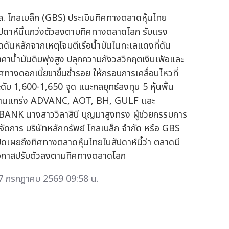
ล. โกลเบล็ก (GBS) ประเมินทิศทางตลาดหุ้นไทย
ัปดาห์นี้แกว่งตัวลงตามทิศทางตลาดโลก รับแรง
ดดันหลักจากเหตุโจมตีเรือน้ำมันในทะเลแดงที่ดัน
าคาน้ำมันดิบพุ่งสูง ปลุกความกังวลวิกฤตเงินเฟ้อและ
ิศทางดอกเบี้ยขาขึ้นซ้ำรอย ให้กรอบการเคลื่อนไหวที่
ะดับ 1,600-1,650 จุด แนะกลยุทธ์ลงทุน 5 หุ้นพื้น
านแกร่ง ADVANC, AOT, BH, GULF และ
BANK นางสาววิลาสินี บุญมาสูงทรง ผู้ช่วยกรรมการ
ู้จัดการ บริษัทหลักทรัพย์ โกลเบล็ก จำกัด หรือ GBS
ปิดเผยถึงทิศทางตลาดหุ้นไทยในสัปดาห์นี้ว่า ตลาดมี
อกาสปรับตัวลงตามทิศทางตลาดโลก
7 กรกฎาคม 2569 09:58 น.