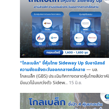
"โกลเบล็ก" ชี้หุ้นไทย Sideway Up รับอานิสงส์
ความขัดแย้งตะวันออกกลางคลี่คลาย
— บล.
โกลเบล็ก (GBS) ประเมินทิศทางตลาดหุ้นไทยสัปดาห์นี
มีแนวโน้มแกว่งตัว Sidew...
15 มิ.ย.