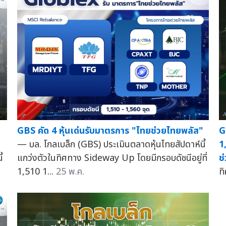
G
GBS คัด 4 หุ้นเด่นรับมาตรการ "ไทยช่วยไทยพลัส"
1
— บล. โกลเบล็ก (GBS) ประเมินตลาดหุ้นไทยสัปดาห์นี้
้
ช
แกว่งตัวในทิศทาง Sideway Up โดยมีกรอบดัชนีอยู่ที่
ท
1,510 1...
25 พ.ค.