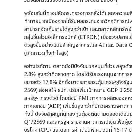
วินิจฉัยกรณีแรงงานบังคับ (Forced Labor)
พร้อมกันนี้ทางปลัดกระทรวงการคลังได้แสดงความกังวล
ท้าทายมากเนื่องจากได้รับผลกระทบจากวิกฤติการณ์
สามารถจัดเก็บรายได้สูงกว่าเป้า และตลาดหลักทรัพย์
กลุ่มชิ้นส่วนอิเล็กทรอนิกส์ (ETRON) เมื่อช่วงปลา
ตัวสูงขึ้นอย่างมีนัยสำคัญจากกระแส AI และ Data C
(เกิดภาวะเก็งกำไรสูง)
อย่างไรก็ตาม ตลาดยังมีปัจจัยบวกหนุนที่ช่วยพยุ
2.8% สูงกว่าที่ตลาดคาด โดยได้รับแรงหนุนจากการลง
ขยายตัว 17.8% อีกทั้งมาตรการกระตุ้นเศรษฐกิจรัฐบ
2569) ส่งผลให้ ธปท. ปรับเพิ่มเป้าหมาย GDP ปี 25
สหรัฐฯ ทรงตัวดี โดยดัชนี PMI ภาคการผลิตของสหรั
ภาคเอกชน (ADP) เพิ่มขึ้นสูงกว่าที่นักวิเคราะห์คาดก
ทั้งนี้ ปัจจัยสำคัญที่นักลงทุนต้องติดตามตลอดเดือน
Q1/2569 และสหรัฐฯ รายงานคาดการณ์เงินเฟ้อผู้บริโภ
บริโภค (CPI) และดุลการค้าเดือนพ.ค., วันที่ 16-17