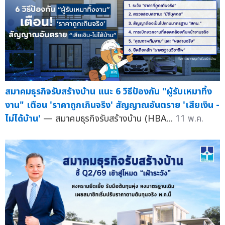
สมาคมธุรกิจรับสร้างบ้าน แนะ 6 วิธีป้องกัน "ผู้รับเหมาทิ้ง
งาน" เตือน 'ราคาถูกเกินจริง' สัญญาณอันตราย 'เสียเงิน -
ไม่ได้บ้าน'
— สมาคมธุรกิจรับสร้างบ้าน (HBA...
11 พ.ค.