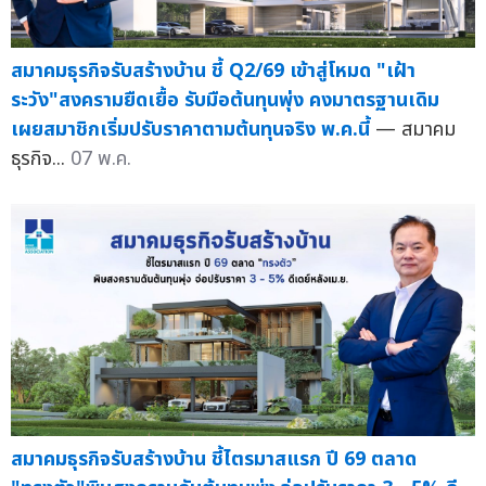
สมาคมธุรกิจรับสร้างบ้าน ชี้ Q2/69 เข้าสู่โหมด "เฝ้า
ระวัง"สงครามยืดเยื้อ รับมือต้นทุนพุ่ง คงมาตรฐานเดิม
เผยสมาชิกเริ่มปรับราคาตามต้นทุนจริง พ.ค.นี้
— สมาคม
ธุรกิจ...
07 พ.ค.
สมาคมธุรกิจรับสร้างบ้าน ชี้ไตรมาสแรก ปี 69 ตลาด