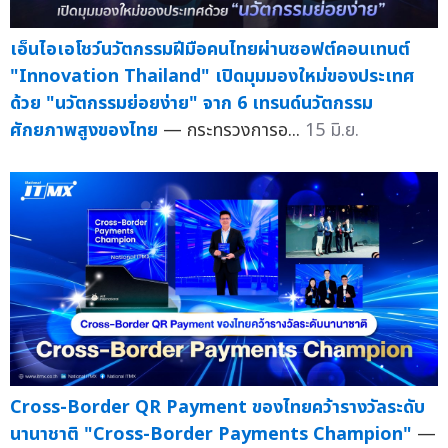
เอ็นไอเอโชว์นวัตกรรมฝีมือคนไทยผ่านซอฟต์คอนเทนต์
"Innovation Thailand" เปิดมุมมองใหม่ของประเทศ
ด้วย "นวัตกรรมย่อยง่าย" จาก 6 เทรนด์นวัตกรรม
ศักยภาพสูงของไทย
— กระทรวงการอ...
15 มิ.ย.
Cross-Border QR Payment ของไทยคว้ารางวัลระดับ
นานาชาติ "Cross-Border Payments Champion"
—