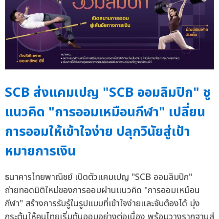
SCB ส่งแคมเปญ "SCB ออมลิมปิก" ชู
แนวคิด "การออมเหมือนกีฬา" เปลี่ยน
การออมให้เข้าใจง่าย ปลุกวินัยสู่เป้า
หมายการเงิน
ธนาคารไทยพาณิชย์ เปิดตัวแคมเปญ "SCB ออมลิมปิก"
ถ่ายทอดมิติใหม่ของการออมผ่านแนวคิด "การออมเหมือน
กีฬา" สร้างการรับรู้ในรูปแบบที่เข้าใจง่ายและจับต้องได้ มุ่ง
กระตุ้นให้คนไทยเริ่มต้นออมอย่างต่อเนื่อง พร้อมวางรากฐานสู่