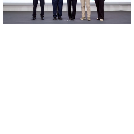
โฮมโปร-เมกาโฮม ผนึก กฟผ. สานต่อ "ล้างแอร์ช่วยชาติ-
ใช้ผลิตภัณฑ์เบอร์ 5 ประหยัดไฟ ไทยต้องรอด 2569" ชวน
คนไทย 'เปลี่ยนพฤติกรรม สู่บ้านยั่งยืน'
— ท่ามกลางสถาน
ก...
25 มี.ค.