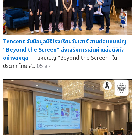
Tencent จับมือมูลนิธิโรงเรียนวันเสาร์ สานต่อแคมเปญ
"Beyond the Screen" ส่งเสริมการเล่นผ่านสื่อดิจิทัล
อย่างสมดุล
— แคมเปญ "Beyond the Screen" ใน
ประเทศไทย ส...
05 ส.ค.