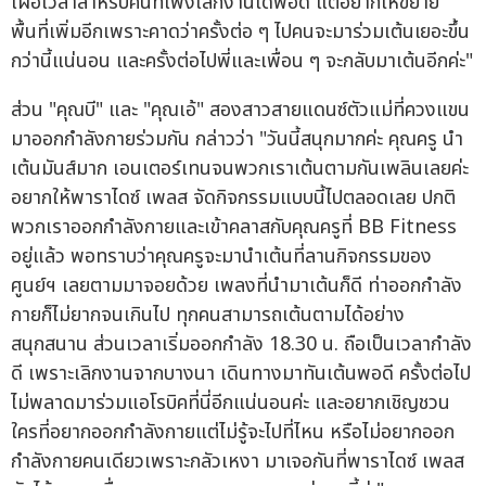
เผื่อเวลาสำหรับคนที่เพิ่งเลิกงานได้พอดี แต่อยากให้ขยาย
พื้นที่เพิ่มอีกเพราะคาดว่าครั้งต่อ ๆ ไปคนจะมาร่วมเต้นเยอะขึ้น
กว่านี้แน่นอน และครั้งต่อไปพี่และเพื่อน ๆ จะกลับมาเต้นอีกค่ะ"
ส่วน "คุณบี" และ "คุณเอ้" สองสาวสายแดนซ์ตัวแม่ที่ควงแขน
มาออกกำลังกายร่วมกัน กล่าวว่า "วันนี้สนุกมากค่ะ คุณครู นำ
เต้นมันส์มาก เอนเตอร์เทนจนพวกเราเต้นตามกันเพลินเลยค่ะ
อยากให้พาราไดซ์ เพลส จัดกิจกรรมแบบนี้ไปตลอดเลย ปกติ
พวกเราออกกำลังกายและเข้าคลาสกับคุณครูที่ BB Fitness
อยู่แล้ว พอทราบว่าคุณครูจะมานำเต้นที่ลานกิจกรรมของ
ศูนย์ฯ เลยตามมาจอยด้วย เพลงที่นำมาเต้นก็ดี ท่าออกกำลัง
กายก็ไม่ยากจนเกินไป ทุกคนสามารถเต้นตามได้อย่าง
สนุกสนาน ส่วนเวลาเริ่มออกกำลัง 18.30 น. ถือเป็นเวลากำลัง
ดี เพราะเลิกงานจากบางนา เดินทางมาทันเต้นพอดี ครั้งต่อไป
ไม่พลาดมาร่วมแอโรบิคที่นี่อีกแน่นอนค่ะ และอยากเชิญชวน
ใครที่อยากออกกำลังกายแต่ไม่รู้จะไปที่ไหน หรือไม่อยากออก
กำลังกายคนเดียวเพราะกลัวเหงา มาเจอกันที่พาราไดซ์ เพลส