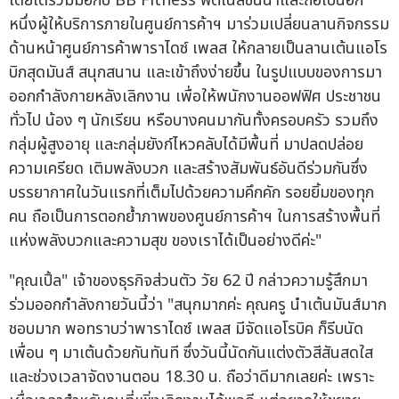
โดยได้ร่วมมือกับ BB Fitness ฟิตเนสชั้นนำและถือเป็นอีก
หนึ่งผู้ให้บริการภายในศูนย์การค้าฯ มาร่วมเปลี่ยนลานกิจกรรม
ด้านหน้าศูนย์การค้าพาราไดซ์ เพลส ให้กลายเป็นลานเต้นแอโร
บิกสุดมันส์ สนุกสนาน และเข้าถึงง่ายขึ้น ในรูปแบบของการมา
ออกกำลังกายหลังเลิกงาน เพื่อให้พนักงานออฟฟิศ ประชาชน
ทั่วไป น้อง ๆ นักเรียน หรือบางคนมากันทั้งครอบครัว รวมถึง
กลุ่มผู้สูงอายุ และกลุ่มยังก์ไหวคลับได้มีพื้นที่ มาปลดปล่อย
ความเครียด เติมพลังบวก และสร้างสัมพันธ์อันดีร่วมกันซึ่ง
บรรยากาศในวันแรกที่เต็มไปด้วยความคึกคัก รอยยิ้มของทุก
คน ถือเป็นการตอกย้ำภาพของศูนย์การค้าฯ ในการสร้างพื้นที่
แห่งพลังบวกและความสุข ของเราได้เป็นอย่างดีค่ะ"
"คุณเปิ้ล" เจ้าของธุรกิจส่วนตัว วัย 62 ปี กล่าวความรู้สึกมา
ร่วมออกกำลังกายวันนี้ว่า "สนุกมากค่ะ คุณครู นำเต้นมันส์มาก
ชอบมาก พอทราบว่าพาราไดซ์ เพลส มีจัดแอโรบิค ก็รีบนัด
เพื่อน ๆ มาเต้นด้วยกันทันที ซึ่งวันนี้นัดกันแต่งตัวสีสันสดใส
และช่วงเวลาจัดงานตอน 18.30 น. ถือว่าดีมากเลยค่ะ เพราะ