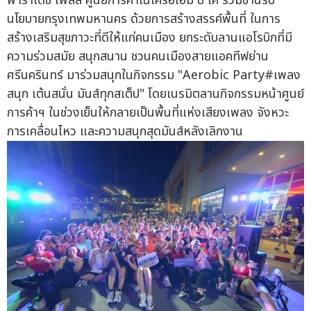
พาราไดซ์ เพลส ศูนย์การค้าในเครือเอ็ม บี เค ร่วมขานรับ
นโยบายกรุงเทพมหานคร ด้วยการสร้างสรรค์พื้นที่ ในการ
สร้างเสริมสุขภาวะที่ดีให้แก่คนเมือง ยกระดับลานแอโรบิกที่มี
ความร่วมสมัย สนุกสนาน ชวนคนเมืองสายแอคทีฟย่าน
ศรีนครินทร์ มาร่วมสนุกในกิจกรรม "Aerobic Party#เพลง
สนุก เต้นสนั่น มันส์ทุกสเต็ป" โดยเนรมิตลานกิจกรรมหน้าศูนย์
การค้าฯ ในช่วงเย็นให้กลายเป็นพื้นที่แห่งเสียงเพลง จังหวะ
การเคลื่อนไหว และความสนุกสุดมันส์หลังเลิกงาน