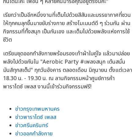
กันได้นะคะ เพื่อน ๆ หลายคนมารอคุณอยู่ตรงนี้ค่ะ"
เรียกว่าเป็นอีกหนึ่งงานที่เต็มไปด้วยสีสันและบรรยากาศที่ชวน
ให้ทุกคนลุกขึ้นมาขยับร่างกาย สร้างโมเมนต์ดี ๆ ร่วมกัน ผ่าน
กิจกรรมที่ทั้งสนุก เป็นกันเอง และเต็มไปด้วยพลังแห่งการใช้
ชีวิต
เตรียมชุดออกกำลังกายพร้อมรองเท้าผ้าใบคู่ใจ แล้วมาปล่อย
พลังไปด้วยกันใน "Aerobic Party #เพลงสนุก เต้นสนั่น
มันส์ทุกสเต็ป" ทุกวันอังคาร ตลอดเดือน มิถุนายน ตั้งแต่เวลา
18.30 น. - 19.30 น. ณ ลานกิจกรรมหน้าศูนย์การค้า
พาราไดซ์ เพลส งานนี้เข้าร่วมกิจกรรมฟรี!
ข่าวกรุงเทพมหานคร
ข่าวพาราไดซ์ เพลส
ข่าวศรีนครินทร์
ข่าวออกกำลังกาย