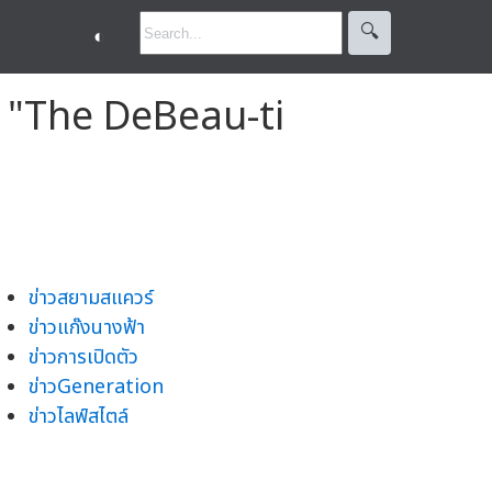
🔍︎
◐
รม "The DeBeau-ti
ข่าวสยามสแควร์
ข่าวแก๊งนางฟ้า
ข่าวการเปิดตัว
ข่าวGeneration
ข่าวไลฟ์สไตล์