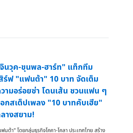
จินวุค-ขุนพล-ฮาร์ท" แท็กทีม
สิร์ฟ "แฟนต้า" 10 บาท จัดเต็ม
วามอร่อยซ่า โดนเส้น ชวนแฟน ๆ
อกสเต็ปเพลง "10 บาทคับเฮีย"
กลางสยาม!
แฟนต้า" โดยกลุ่มธุรกิจโคคา-โคลา ประเทศไทย สร้าง