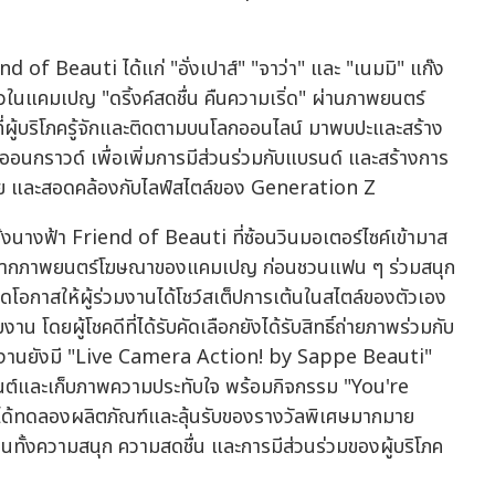
d of Beauti ได้แก่ "อั่งเปาส์" "จาว่า" และ "เนมมิ" แก๊ง
าวในแคมเปญ "ดริ้งค์สดชื่น คืนความเริ่ด" ผ่านภาพยนตร์
ที่ผู้บริโภครู้จักและติดตามบนโลกออนไลน์ มาพบปะและสร้าง
อนกราวด์ เพื่อเพิ่มการมีส่วนร่วมกับแบรนด์ และสร้างการ
ถึงง่าย และสอดคล้องกับไลฟ์สไตล์ของ Generation Z
งนางฟ้า Friend of Beauti ที่ซ้อนวินมอเตอร์ไซค์เข้ามาส
เนื่องจากภาพยนตร์โฆษณาของแคมเปญ ก่อนชวนแฟน ๆ ร่วมสนุก
ดโอกาสให้ผู้ร่วมงานได้โชว์สเต็ปการเต้นในสไตล์ของตัวเอง
 โดยผู้โชคดีที่ได้รับคัดเลือกยังได้รับสิทธิ์ถ่ายภาพร่วมกับ
ยในงานยังมี "Live Camera Action! by Sappe Beauti"
อนเทนต์และเก็บภาพความประทับใจ พร้อมกิจกรรม "You're
านได้ทดลองผลิตภัณฑ์และลุ้นรับของรางวัลพิเศษมากมาย
ั้งความสนุก ความสดชื่น และการมีส่วนร่วมของผู้บริโภค