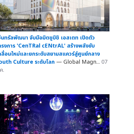
ซ็นทรัลพัฒนา จับมือมิตซูบิชิ เอสเตท เปิดตัว
ครงการ 'CenTRal cENtrAL' สร้างพลังขับ
คลื่อนใหม่และยกระดับสยามสแควร์สู่ศูนย์กลาง
outh Culture ระดับโลก
— Global Magn...
07
ค.