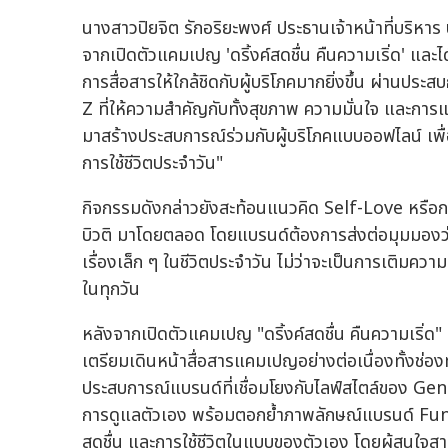
นางสาวปิยจิต รักอริยะพงศ์ ประธานเจ้าหน้าที่บริหาร 
จากเปิดตัวแคมเปญ 'ดริ้งค์สดชื่น คืนความเริ่ด' และไ
การสื่อสารให้ใกล้ชิดกับผู้บริโภคมากยิ่งขึ้น ผ่านป
Z ที่ให้ความสำคัญกับทั้งสุขภาพ ความมั่นใจ และก
มาสร้างประสบการณ์ร่วมกับผู้บริโภคแบบออฟไลน์ เพื
การใช้ชีวิตประจำวัน"
กิจกรรมดังกล่าวยังสะท้อนแนวคิด Self-Love หรือก
บิวติ มาโดยตลอด โดยแบรนด์ต้องการส่งต่อมุมมองว่าก
เรื่องเล็ก ๆ ในชีวิตประจำวัน ไม่ว่าจะเป็นการเติมคว
ในทุกวัน
หลังจากเปิดตัวแคมเปญ "ดริ้งค์สดชื่น คืนความเริ่ด" แล
เตรียมเดินหน้าสื่อสารแคมเปญอย่างต่อเนื่องทั้งช
ประสบการณ์แบรนด์ที่เชื่อมโยงกับไลฟ์สไตล์ของ Genera
การดูแลตัวเอง พร้อมตอกย้ำภาพลักษณ์แบรนด์ Functi
สดชื่น และการใช้ชีวิตในแบบของตัวเอง โดยผู้สนใจสามารถ