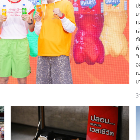
ป
บ
แ
เ
ค
พิ
"
อ
ณ
บ
3