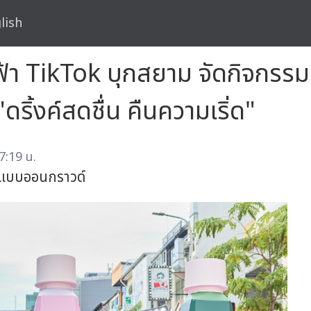
lish
างฟ้า TikTok บุกสยาม จัดกิจกร
ิ้งค์สดชื่น คืนความเริ่ด"
7:19 น.
 แบบออนกราวด์