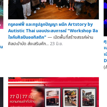
ทรูคอฟฟี่ และทรูปลูกปัญญา ผนึก Artstory by
Autistic Thai มอบประสบการณ์ "Workshop ฮีล
ใจกับศิลปินออทิสติก"
— เปิดพื้นที่สร้างสรรค์ผ่าน
ศ
ศิลปะบำบัด ส่งเสริมศัก...
23 มิ.ย.
้น
เ
เ
D
(ส