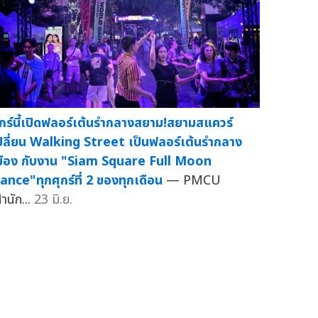
ุกร์นี้เปิดฟลอร์เต้นรำกลางสยาม!สยามสแควร์
ปลี่ยน Walking Street เป็นฟลอร์เต้นรำกลาง
มือง กับงาน "Siam Square Full Moon
ance"ทุกศุกร์ที่ 2 ของทุกเดือน
— PMCU
ำนัก...
23 มิ.ย.