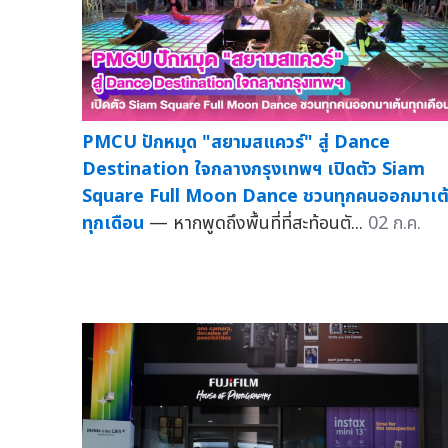
PMCU ปักหมุด "สยามสแควร์" สู่ Dance
Destination ใจกลางกรุงเทพฯ เปิดตัว Siam
Square Full Moon Dance ชวนทุกคนออกมาเต
ทุกเดือน
— หากพูดถึงพื้นที่ที่สะท้อนตั...
02 ก.ค.