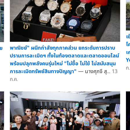
เ
โ
พาณิชย์" ผนึกกำลังทุกภาคส่วน ยกระดับการปราบ
าย
เ
ปรามการละเมิดฯ ทั้งในท้องตลาดและตลาดออนไลน์
Y
พร้อมปลุกพลังคนรุ่นใหม่ "ไม่ซื้อ ไม่ใช้ ไม่สนับสนุน
ก.
การละเมิดทรัพย์สินทางปัญญา"
— นางศุภจี สุ...
13
ก.ค.