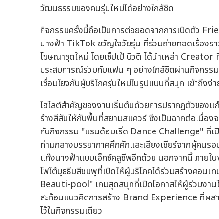
วัฒนธรรมของคนรุ่นใหม่ได้อย่างใกล้ชิด
กิจกรรมครั้งนี้ถือเป็นการต่อยอดจากการเปิดตัว Frien
นางฟ้า TikTok ขวัญใจวัยรุ่น ที่ร่วมถ่ายทอดเรื่องร
โฆษณาชุดใหม่ โดยเซ็ปเป้ บิวติ ได้นำเหล่า Creator 
ประสบการณ์ร่วมกับแฟน ๆ อย่างใกล้ชิดผ่านกิจกรรมอ
เชื่อมโยงกับผู้บริโภครุ่นใหม่ในรูปแบบที่สนุก เข้า
ไฮไลต์สำคัญของงานเริ่มต้นด้วยการปรากฏตัวของแก๊
ร้างสีสันให้กับพื้นที่สยามสแควร์ ซึ่งเป็นฉากต่อ
กับกิจกรรม "แรนด้อมเริ่ด Dance Challenge" ที่เปิ
ท่ามกลางบรรยากาศคึกคักและเสียงเชียร์จากผู้คนรอบงาน
แก๊งนางฟ้าแบบเอ็กซ์คลูซีฟอีกด้วย นอกจากนี้ ภา
โฟโต้บูธธีมสีชมพูที่เปิดให้ผู้บริโภคได้ร่วมสร้างค
Beauti-pool" เกมสุดสนุกที่เปิดโอกาสให้ผู้ร่วมง
สะท้อนแนวคิดการสร้าง Brand Experience ที่ผสานท
ไว้ในกิจกรรมเดียว