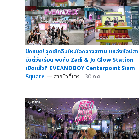
ปักหมุด! จุดเช็กอินใหม่ใจกลางสยาม แหล่งช้อปส
บิวตี้วัยเรียน พบกับ Zadi & Jo Glow Station
เปิดแล้วที่ EVEANDBOY Centerpoint Siam
Square
— สายบิวตี้เตร...
30 ก.ค.