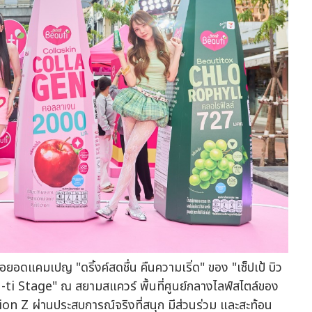
อยอดแคมเปญ "ดริ้งค์สดชื่น คืนความเริ่ด" ของ "เซ็ปเป้ บิว
ti Stage" ณ สยามสแควร์ พื้นที่ศูนย์กลางไลฟ์สไตล์ของ
ation Z ผ่านประสบการณ์จริงที่สนุก มีส่วนร่วม และสะท้อน