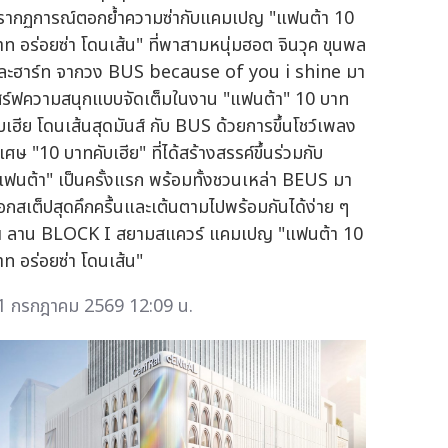
รากฏการณ์ตอกย้ำความซ่ากับแคมเปญ "แฟนต้า 10
าท อร่อยซ่า โดนเส้น" ที่พาสามหนุ่มฮอต จินวุค ขุนพล
ละฮาร์ท จากวง BUS because of you i shine มา
สิร์ฟความสนุกแบบจัดเต็มในงาน "แฟนต้า" 10 บาท
ับเฮีย โดนเส้นสุดมันส์ กับ BUS ด้วยการขึ้นโชว์เพลง
เศษ "10 บาทคับเฮีย" ที่ได้สร้างสรรค์ขึ้นร่วมกับ
แฟนต้า" เป็นครั้งแรก พร้อมทั้งชวนเหล่า BEUS มา
อกสเต็ปสุดคึกครื้นและเต้นตามไปพร้อมกันได้ง่าย ๆ
 ลาน BLOCK I สยามสแควร์ แคมเปญ "แฟนต้า 10
าท อร่อยซ่า โดนเส้น"
1 กรกฎาคม 2569 12:09 น.