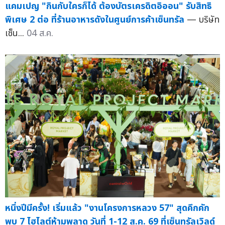
แคมเปญ "กินกับใครก็ได้ ต้องบัตรเครดิตอิออน" รับสิทธิ
พิเศษ 2 ต่อ ที่ร้านอาหารดังในศูนย์การค้าเซ็นทรัล
— บริษัท
เซ็น...
04 ส.ค.
หนึ่งปีมีครั้ง! เริ่มแล้ว "งานโครงการหลวง 57" สุดคึกคัก
พบ 7 ไฮไลต์ห้ามพลาด วันที่ 1-12 ส.ค. 69 ที่เซ็นทรัลเวิลด์