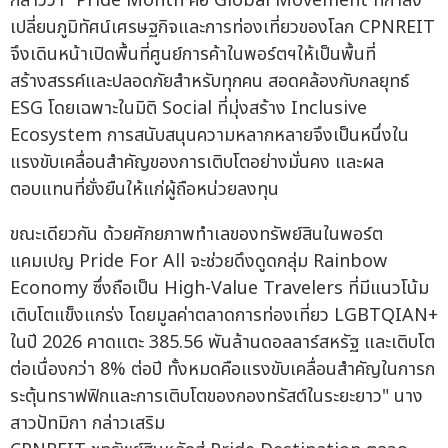
กล่าวว่า "Pride Month คือ Global Movement ที่กำลัง
เปลี่ยนภูมิทัศน์เศรษฐกิจและการท่องเที่ยวของโลก CPNREIT
จึงเดินหน้าเปิดพื้นที่ศูนย์การค้าในพอร์ตฯให้เป็นพื้นที่
สร้างสรรค์และปลอดภัยสำหรับทุกคน สอดคล้องกับกลยุทธ์
ESG โดยเฉพาะในมิติ Social ที่มุ่งสร้าง Inclusive
Ecosystem การสนับสนุนความหลากหลายจึงเป็นหนึ่งใน
แรงขับเคลื่อนสำคัญของการเติบโตอย่างมั่นคง และผล
ตอบแทนที่ยั่งยืนให้แก่ผู้ถือหน่วยลงทุน
ขณะเดียวกัน ด้วยศักยภาพทำเลของทรัพย์สินในพอร์ต
แคมเปญ Pride For All จะช่วยดึงดูดกลุ่ม Rainbow
Economy ซึ่งถือเป็น High-Value Travelers ที่มีแนวโน้ม
เติบโตแข็งแกร่ง โดยมูลค่าตลาดการท่องเที่ยว LGBTQIAN+
ในปี 2026 คาดแตะ 385.56 พันล้านดอลลาร์สหรัฐ และเติบโต
ต่อเนื่องกว่า 8% ต่อปี ทั้งหมดคือแรงขับเคลื่อนสำคัญในการก
ระตุ้นทราฟฟิกและการเติบโตของกองทรัสต์ในระยะยาว" นาง
สาวปัทมิกา กล่าวเสริม