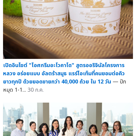
เปิดอินไซต์ "ไอศกรีมอะโวคาโด" สูตรออริจินัลโครงการ
หลวง อร่อยแบบ อัลตร้าสมูธ แรร์ไอเท็มที่คนยอมต่อคิว
ยาวทุกปี ด้วยยอดขายกว่า 40,000 ถ้วย ใน 12 วัน
— ปัก
หมุด 1-1...
30 ก.ค.