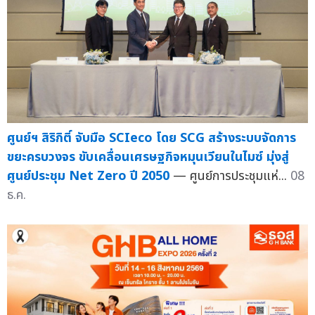
ศูนย์ฯ สิริกิติ์ จับมือ SCIeco โดย SCG สร้างระบบจัดการ
ขยะครบวงจร ขับเคลื่อนเศรษฐกิจหมุนเวียนในไมซ์ มุ่งสู่
ศูนย์ประชุม Net Zero ปี 2050
— ศูนย์การประชุมแห่...
08
ธ.ค.