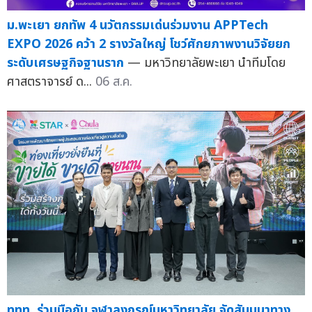
ม.พะเยา ยกทัพ 4 นวัตกรรมเด่นร่วมงาน APPTech
EXPO 2026 คว้า 2 รางวัลใหญ่ โชว์ศักยภาพงานวิจัยยก
ระดับเศรษฐกิจฐานราก
— มหาวิทยาลัยพะเยา นำทีมโดย
ศาสตราจารย์ ด...
06 ส.ค.
ททท. ร่วมมือกับ จุฬาลงกรณ์มหาวิทยาลัย จัดสัมมนาทาง