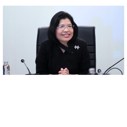
กรมทรัพย์สินทางปัญญา ชวนลิ้มลอง "ชารางแดงเกาะ
เกร็ด" สินค้า GI ลำดับที่ 5 แห่งนนทบุรี! ชูอัตลักษณ์ชา
โบราณชุมชนมอญ เชื่อมเสน่ห์การท่องเที่ยวเกาะเกร็ด
สร้างมูลค่าขับเคลื่อนเศรษฐกิจชุมชน
— กรมทรัพย์สิ...
31
ก.ค.