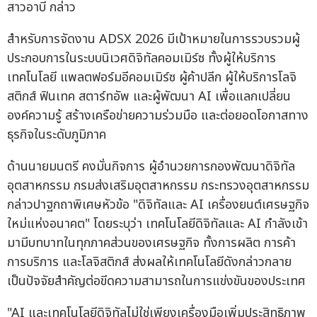
สาวอาบี กล่าว
สำหรับการจัดงาน ADSX 2026 มีเป้าหมายในการรวบรวมผู้
ประกอบการในระบบนิเวศดิจิทัลคอมเมิร์ซ ทั้งผู้ให้บริการ
เทคโนโลยี แพลตฟอร์มอีคอมเมิร์ซ ผู้ค้าปลีก ผู้ให้บริการโลจิ
สติกส์ ฟินเทค สตาร์ทอัพ และผู้พัฒนา AI เพื่อแลกเปลี่ยน
องค์ความรู้ สร้างเครือข่ายความร่วมมือ และต่อยอดโอกาสทาง
ธุรกิจในระดับภูมิภาค
ด้านนายมนตรี คงมั่นกิจการ ผู้อำนวยการกองพัฒนาดิจิทัล
อุตสาหกรรม กรมส่งเสริมอุตสาหกรรม กระทรวงอุตสาหกรรม
กล่าวปาฐกถาพิเศษหัวข้อ "ดิจิทัลและ AI เครื่องยนต์เศรษฐกิจ
ใหม่แห่งอนาคต" โดยระบุว่า เทคโนโลยีดิจิทัลและ AI กำลังเข้า
มามีบทบาทในทุกภาคส่วนของเศรษฐกิจ ทั้งการผลิต การค้า
การบริการ และโลจิสติกส์ ส่งผลให้เทคโนโลยีดังกล่าวกลาย
เป็นปัจจัยสำคัญต่อขีดความสามารถในการแข่งขันของประเทศ
"AI และเทคโนโลยีดิจิทัลไม่ใช่เพียงเครื่องมือเพิ่มประสิทธิภาพ