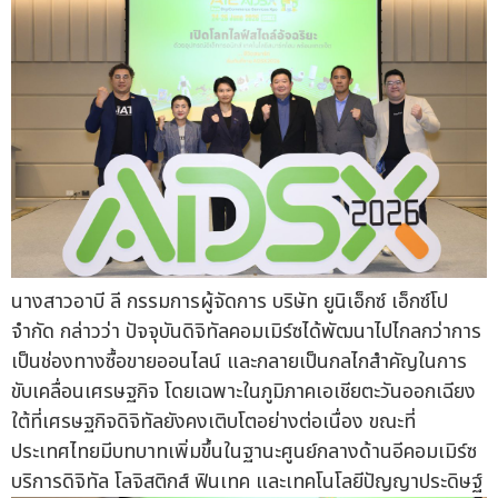
นางสาวอาบี ลี กรรมการผู้จัดการ บริษัท ยูนิเอ็กซ์ เอ็กซ์โป
จำกัด กล่าวว่า ปัจจุบันดิจิทัลคอมเมิร์ซได้พัฒนาไปไกลกว่าการ
เป็นช่องทางซื้อขายออนไลน์ และกลายเป็นกลไกสำคัญในการ
ขับเคลื่อนเศรษฐกิจ โดยเฉพาะในภูมิภาคเอเชียตะวันออกเฉียง
ใต้ที่เศรษฐกิจดิจิทัลยังคงเติบโตอย่างต่อเนื่อง ขณะที่
ประเทศไทยมีบทบาทเพิ่มขึ้นในฐานะศูนย์กลางด้านอีคอมเมิร์ซ
บริการดิจิทัล โลจิสติกส์ ฟินเทค และเทคโนโลยีปัญญาประดิษฐ์