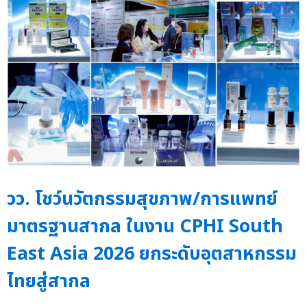
วว. โชว์นวัตกรรมสุขภาพ/การแพทย์
มาตรฐานสากล ในงาน CPHI South
East Asia 2026 ยกระดับอุตสาหกรรม
ไทยสู่สากล