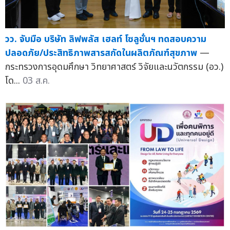
วว. จับมือ บริษัท ลิฟพลัส เฮลท์ โซลูชั่นฯ ทดสอบความ
ปลอดภัย/ประสิทธิภาพสารสกัดในผลิตภัณฑ์สุขภาพ
—
กระทรวงการอุดมศึกษา วิทยาศาสตร์ วิจัยและนวัตกรรม (อว.)
โด...
03 ส.ค.