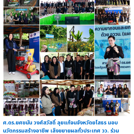
ศ.ดร.ยศชนัน วงศ์สวัสดิ์ ลุยแก้จนจังหวัดยโสธร มอบ
นวัตกรรมสร้างอาชีพ เล็งขยายผลทั่วประเทศ วว. ร่วม