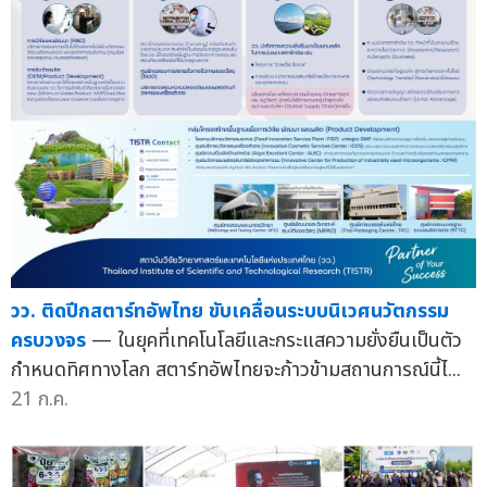
วว. ติดปีกสตาร์ทอัพไทย ขับเคลื่อนระบบนิเวศนวัตกรรม
ครบวงจร
— ในยุคที่เทคโนโลยีและกระแสความยั่งยืนเป็นตัว
กำหนดทิศทางโลก สตาร์ทอัพไทยจะก้าวข้ามสถานการณ์นี้ไ...
21 ก.ค.