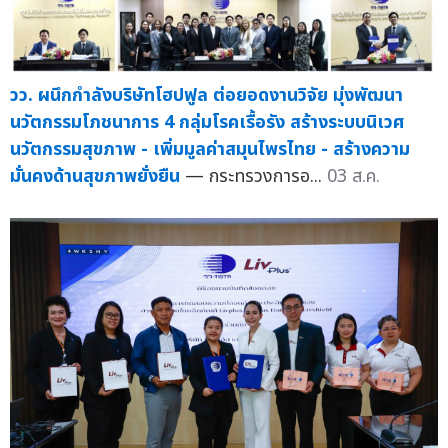
วว. ผนึกกำลังบริษัทโฮปฟูล ต่อยอดงานวิจัย มุ่งพัฒนา
นวัตกรรมโภชนาการ 4 กลุ่มโรคเรื้อรัง สร้างระบบนิเวศ
นวัตกรรมสุขภาพ - เพิ่มมูลค่าสมุนไพรไทย - สร้างความ
มั่นคงด้านสุขภาพยั่งยืน
— กระทรวงการอ...
03 ส.ค.