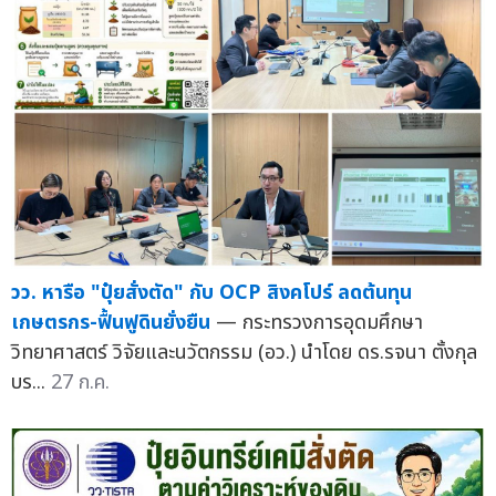
วว. หารือ "ปุ๋ยสั่งตัด" กับ OCP สิงคโปร์ ลดต้นทุน
เกษตรกร-ฟื้นฟูดินยั่งยืน
— กระทรวงการอุดมศึกษา
วิทยาศาสตร์ วิจัยและนวัตกรรม (อว.) นำโดย ดร.รจนา ตั้งกุล
บร...
27 ก.ค.