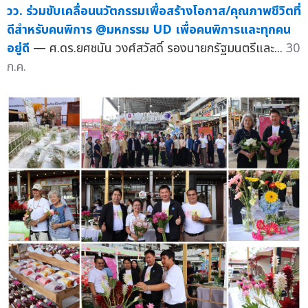
วว. ร่วมขับเคลื่อนนวัตกรรมเพื่อสร้างโอกาส/คุณภาพชีวิตที่
ดีสำหรับคนพิการ @มหกรรม UD เพื่อคนพิการและทุกคน
อยู่ดี
— ศ.ดร.ยศชนัน วงศ์สวัสดิ์ รองนายกรัฐมนตรีและ...
30
ก.ค.