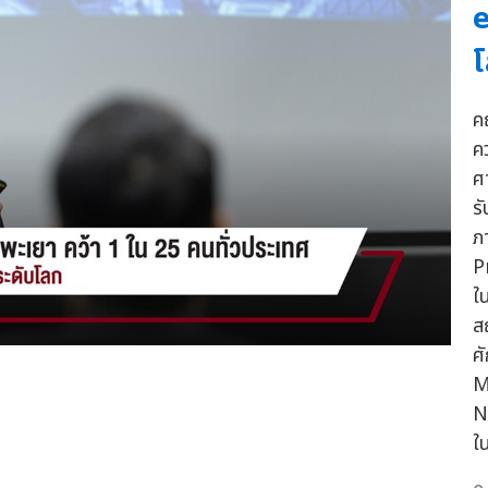
e
ค
ค
ศา
ร
ภ
P
ใ
ส
ศ
M
N
ใ