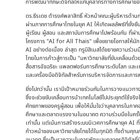
การพัฒนาทักษะดิจิทัลให้แก่บุคลากรทางการศึกษาของไ
ดร.ธีรเดช ดำรงค์พลาสิทธิ์ หัวหน้าคณะผู้บริหารด้านกล
ผ่านภาคการศึกษาไทยในยุค AI ให้เกิดผลลัพธ์ที่ยั่งย
ผู้เรียน ผู้สอน และสถาบันการศึกษาไปพร้อมกัน ที่ผ่า
โครงการ "AI for All Thais" เพื่อขยายโอกาสให้นัก
AI อย่างต่อเนื่อง ล่าสุด ทรูบิสิเนสได้ขยายความร่
ไทยในการก้าวสู่การเป็น "มหาวิทยาลัยที่ขับเคลื่อนด
สื่อสารอัจฉริยะ แพลตฟอร์มการศึกษาระดับโลก และเทค
และเครื่องมือดิจิทัลสำหรับการบริหารจัดการและก
ยิ่งไปกว่านั้น เรามีเป้าหมายร่วมกันในการวางแนว
ซึ่งจะช่วยขับเคลื่อนการนำเทคโนโลยีไปประยุกต์ใช้
ศักยภาพของครูผู้สอน เพื่อให้มั่นใจว่าบุคลากรในภา
ศึกษาและตลาดแรงงานในอนาคต ความร่วมมือในครั้งนี้
เท่านั้น แต่เน้นการสร้างระบบนิเวศการศึกษายุค AI ที่
ก้าวหน้าของมหาวิทยาลัยไทยได้ในทุกมิติ ทั้งด้าน
อนาคต ซึ่งเป็นรากฐานในการพัฒนาบุคลากรดิจิทัลที่มี