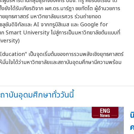
้บริหารด้านกลุ่มธุรกิจองค์กร บมจ. ทรู คอร์ปอเรชั่น ได้
งยังได้รับเกียรติจาก ผศ.ดร.มาร์ฎา ชยทัตโต ผู้อำนวยการ
ฝ่ายยุทธศาสตร์ มหาวิทยาลัยนเรศวร ร่วมถ่ายทอด
ลูชันดิจิทัลและ AI จากทรูบิสิเนส และ Google for
ก Smart University ไปสู่การเป็นมหาวิทยาลัยต้นแบบที่
iversity)
Education" เป็นจุดเริ่มต้นของการรวมพลังเชิงยุทธศาสตร์
ให้มั่นใจได้ว่ามหาวิทยาลัยและสถาบันอุดมศึกษามีความพร้อม
าบันอุดมศึกษาทั่ววันนี้
น
ค