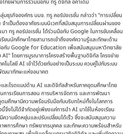
ทยผ่านการร่วมมือกับ ทรู ดิจิทัล อคาเดมี
ุ่มธุรกิจองค์กร บมจ. ทรู คอร์ปอเรชั่น กล่าวว่า "การเปลี่ยน
ืน จำเป็นต้องอาศัยระบบนิเวศที่สนับสนุนการเปลี่ยนผ่านของ
นมา ทรู คอร์ปอเรชั่น ได้ร่วมมือกับ Google ในการขับเคลื่อน
เรียนนักศึกษาไทยสามารถเข้าถึงองค์ความรู้และทักษะด้าน
วมมือกับ Google for Education เพื่อสนับสนุนมหาวิทยาลัย
้วย AI" โดยการบูรณาการโครงสร้างพื้นฐานดิจิทัล โครงข่าย
โนโลยี AI เข้าไว้ด้วยกันอย่างเป็นระบบ ควบคู่ไปกับระบบ
ารพัฒนาทักษะแห่งอนาคต
ทางและโรดแมปด้าน AI และดิจิทัลสำหรับภาคอุดมศึกษาไทย
จริงในการเรียนการสอน การบริหารจัดการ และการพัฒนา
คอุดมศึกษามีความพร้อมรับมือกับบริบทใหม่ทั้งในโลกการ
จึงไม่ได้จำกัดอยู่เพียงแค่การนำ AI มาใช้ในห้องเรียน
มีความยืดหยุ่นและปรับเปลี่ยนได้เร็ว ซึ่งจะสนับสนุนความ
คุณภาพการศึกษา ทรัพยากรบุคคล และทักษะความพร้อมสำหรับ
คุณภาพสูง เพื่อขับเคลื่อนเศรษฐกิจดิจิทัล และเพิ่มขีดความ