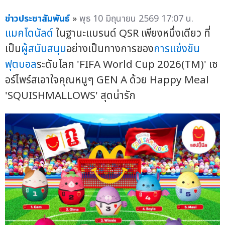
ข่าวประชาสัมพันธ์
»
พุธ 10 มิถุนายน 2569 17:07 น.
แมคโดนัลด์
ในฐานะแบรนด์ QSR เพียงหนึ่งเดียว ที่
เป็น
ผู้สนับสนุน
อย่างเป็นทางการของ
การแข่งขัน
ฟุตบอล
ระดับโลก 'FIFA World Cup 2026(TM)' เซ
อร์ไพร์สเอาใจคุณหนูๆ GEN A ด้วย Happy Meal
'SQUISHMALLOWS' สุดน่ารัก