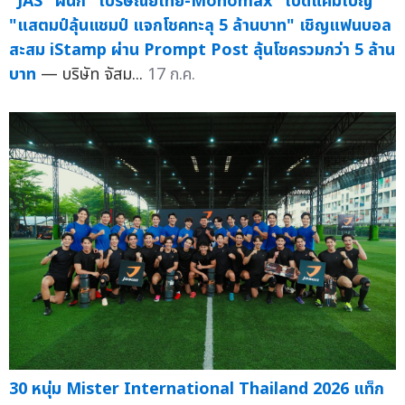
"JAS" ผนึก "ไปรษณีย์ไทย-Monomax" เปิดแคมเปญ
"แสตมป์ลุ้นแชมป์ แจกโชคทะลุ 5 ล้านบาท" เชิญแฟนบอล
สะสม iStamp ผ่าน Prompt Post ลุ้นโชครวมกว่า 5 ล้าน
บาท
— บริษัท จัสม...
17 ก.ค.
30 หนุ่ม Mister International Thailand 2026 แท็ก