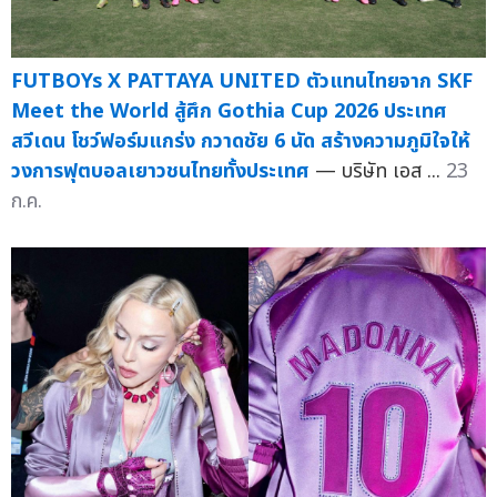
FUTBOYs X PATTAYA UNITED ตัวแทนไทยจาก SKF
Meet the World สู้ศึก Gothia Cup 2026 ประเทศ
สวีเดน โชว์ฟอร์มแกร่ง กวาดชัย 6 นัด สร้างความภูมิใจให้
วงการฟุตบอลเยาวชนไทยทั้งประเทศ
— บริษัท เอส ...
23
ก.ค.