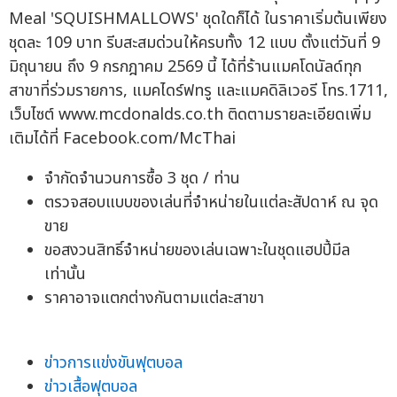
Meal 'SQUISHMALLOWS' ชุดใดก็ได้ ในราคาเริ่มต้นเพียง
ชุดละ 109 บาท รีบสะสมด่วนให้ครบทั้ง 12 แบบ ตั้งแต่วันที่ 9
มิถุนายน ถึง 9 กรกฎาคม 2569 นี้ ได้ที่ร้านแมคโดนัลด์ทุก
สาขาที่ร่วมรายการ, แมคไดร์ฟทรู และแมคดิลิเวอรี โทร.1711,
เว็บไซต์ www.mcdonalds.co.th ติดตามรายละเอียดเพิ่ม
เติมได้ที่ Facebook.com/McThai
จำกัดจำนวนการซื้อ 3 ชุด / ท่าน
ตรวจสอบแบบของเล่นที่จำหน่ายในแต่ละสัปดาห์ ณ จุด
ขาย
ขอสงวนสิทธิ์จำหน่ายของเล่นเฉพาะในชุดแฮปปี้มีล
เท่านั้น
ราคาอาจแตกต่างกันตามแต่ละสาขา
ข่าวการแข่งขันฟุตบอล
ข่าวเสื้อฟุตบอล