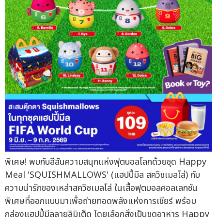
พิเศษ! พบกับสีสันความสนุกแห่งฟุตบอลโลกด้วยชุด Happy
Meal 'SQUISHMALLOWS' (แฮปปี้มีล สควิชเมลโล่) กับ
ความน่ารักของเหล่าสควิชเมลโล่ ในเสื้อฟุตบอลคอลเลกชัน
พิเศษที่ออกแบบมาเพื่อถ่ายทอดพลังแห่งการเชียร์ พร้อม
กล่องแฮปปี้มีลลายลิมิเต็ด โดยเลือกสั่งเป็นชุดอาหาร Happy