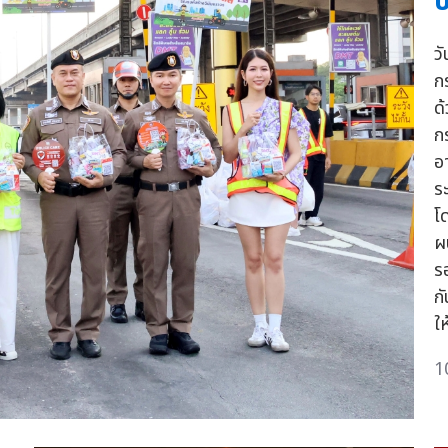
ป
วั
ก
ด
ก
อ
ร
โ
ผ
ร
กั
ให
1