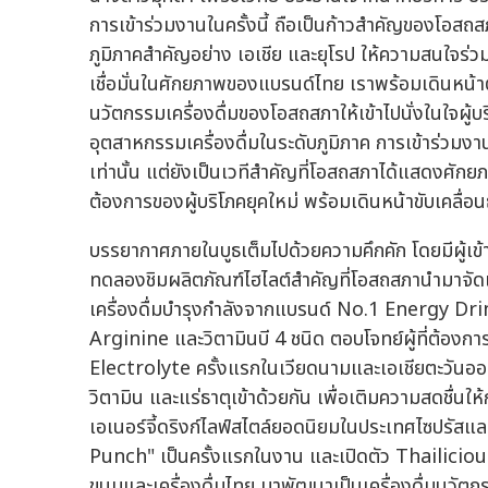
การเข้าร่วมงานในครั้งนี้ ถือเป็นก้าวสำคัญของโอสถ
ภูมิภาคสำคัญอย่าง เอเชีย และยุโรป ให้ความสนใจร่วมเ
เชื่อมั่นในศักยภาพของแบรนด์ไทย เราพร้อมเดินหน้าต
นวัตกรรมเครื่องดื่มของโอสถสภาให้เข้าไปนั่งในใจผู
อุตสาหกรรมเครื่องดื่มในระดับภูมิภาค การเข้าร่วมงานใ
เท่านั้น แต่ยังเป็นเวทีสำคัญที่โอสถสภาได้แสดงศักยภ
ต้องการของผู้บริโภคยุคใหม่ พร้อมเดินหน้าขับเคลื่อน
บรรยากาศภายในบูธเต็มไปด้วยความคึกคัก โดยมีผู้เข
ทดลองชิมผลิตภัณฑ์ไฮไลต์สำคัญที่โอสถสภานำมาจั
เครื่องดื่มบำรุงกำลังจากแบรนด์ No.1 Energy Drin
Arginine และวิตามินบี 4 ชนิด ตอบโจทย์ผู้ที่ต้อ
Electrolyte ครั้งแรกในเวียดนามและเอเชียตะวันออกเ
วิตามิน และแร่ธาตุเข้าด้วยกัน เพื่อเติมความสดชื่
เอเนอร์จี้ดริงก์ไลฟ์สไตล์ยอดนิยมในประเทศไซปรัสและ
Punch" เป็นครั้งแรกในงาน และเปิดตัว Thailicious
ขนมและเครื่องดื่มไทย มาพัฒนาเป็นเครื่องดื่มนวัตกรร