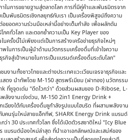
สภาในการขยายฐานสู่ตลาดโลก การที่มีคู่ค้าและพันธมิตรจาก
ป็นพันธมิตรเชิงกลยุทธ์กับเรา เป็นเครื่องพิสูจน์ถึงความ
่อยอดความร่วมมือเหล่านี้อย่างเต็มกำลัง เพื่อผลักดัน
้บริโภคทั่วโลก และตอกย้ำความเป็น Key Player ของ
นครั้งนี้ไม่เพียงแต่เป็นการสร้างเครือข่ายธุรกิจใหม่ๆ
าพในการเป็นผู้นำด้านนวัตกรรมเครื่องดื่มที่เข้าใจความ
ธุรกิจสู่เป้าหมายในการเป็นแบรนด์เครื่องดื่มระดับโลก"
้าชมงานทั้งชาวไทยและต่างประเทศแวะเวียนเจรจาธุรกิจและ
ดแสดง นำทัพโดย M-150 สูตรพรีเมียม (ฝาทอง) นวัตกรรม
k ที่ชูจุดเด่น "ดีดไวกว่า" ด้วยส่วนผสมของ D-Ribose, L-
งการพลังงานเร่งด่วน, M-150 2in1 Energy Drink +
ฉียงใต้กับเครื่องดื่มชูกำลังรูปแบบไฮบริด ที่ผสานพลังงาน
นให้กับคนรุ่นใหม่สายแอ็กทีฟ, SHARK Energy Drink แบรนด์
กว่า 30 ประเทศทั่วโลก ซึ่งได้เปิดตัวรสชาติใหม่ "Icy Blue
 แบรนด์น้องใหม่ล่าสุด ที่นำเอาเอกลักษณ์และเสน่ห์ของ
มสุดสร้างสรรค์ เพื่อส่งต่อความเป็นที่สุดของไทยสู่เวที