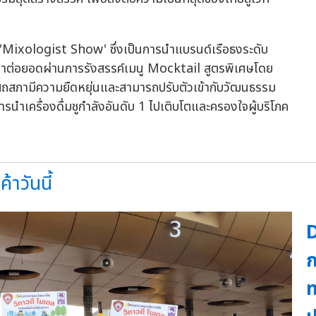
'Mixologist Show' ซึ่งเป็นการนำแบรนด์เรือธงระดับ
่อยอดผ่านการรังสรรค์เมนู Mocktail สูตรพิเศษโดย
โอสถสภามีความยืดหยุ่นและสามารถปรับตัวเข้ากับวัฒนธรรม
นำเครื่องดื่มชูกำลังอันดับ 1 ไปเติบโตและครองใจผู้บริโภค
้าวันนี้
D
ก
ท