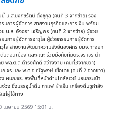
ลอดภัย
นนี้ น.ส.บงกชรัตน์ ตั้งชูกุล (คนที่ 3 จากซ้าย) รอง
รรมการผู้จัดการ สายงานธุรกิจและการเงิน พร้อม
้วย น.ส. อัจฉรา เจริญพร (คนที่ 2 จากซ้าย) ผู้ช่วย
รรมการผู้จัดการอาวุโส ผู้ช่วยกรรมการผู้จัดการ
าวุโส สายงานพัฒนาความยั่งยืนองค์กร บมจ.ทางยก
ะดับดอนเมือง และคณะ ร่วมมือกับทีมตร.จราจร นำ
ดย พล.ต.ต.ดำรงศักดิ์ สว่างงาม (คนที่3จากขวา)
บก.จร.และ พ.ต.อ.ณัฐพงษ์ เชื้อเดช (คนที่ 2 จากขวา)
อง ผบก.จร. ลงพื้นที่หน้าด่านโทล์ลเวย์ มอบกระเป๋า
นง่วง ซึ่งบรรจุน้ำดื่ม กาแฟ ผ้าเย็น เครื่องดื่มชูกำลัง
้แก่ผู้ใช้ทาง
0 เมษายน 2569 15:01 น.