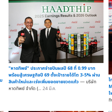
"หาดทิพย์" ประกาศจ่ายปันผลปี 68 ที่ 0.99 บาท
พร้อมสู้เศรษฐกิจปี 69 ตั้งเป้ารายได้โต 3-5% ผ่าน
ไ
ับ
สินค้าใหม่และเร่งเพิ่มยอดขายขวดแก้ว
— บริษัท
M
หาดทิพย์ จำกัด (...
24 มี.ค.
โ
ท