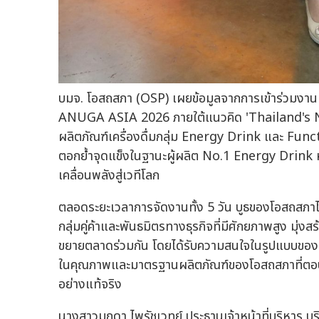
บมจ. โอสถสภา (OSP) เผยข้อมูลจากการเข้าร่วมงาน
ANUGA ASIA 2026 ภายใต้แนวคิด 'Thailand's N
ผลิตภัณฑ์เครื่องดื่มกลุ่ม Energy Drink และ Funct
ตอกย้ำจุดแข็งในฐานะผู้ผลิต No.1 Energy Drink หรื
เคลื่อนพลังสู่เวทีโลก
ตลอดระยะเวลาการจัดงานทั้ง 5 วัน บูธของโอสถสภาไ
กลุ่มคู่ค้าและพันธมิตรทางธุรกิจที่มีศักยภาพสูง มุ่
ขยายตลาดร่วมกัน โดยได้รับความสนใจในรูปแบบของ
ในคุณภาพและมาตรฐานผลิตภัณฑ์ของโอสถสภาที่ตอบ
อย่างแท้จริง
นางสาวมุกดา ไพรัชเวทย์ ประธานเจ้าหน้าที่บริหาร บ