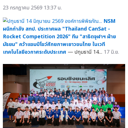
23 กรกฎาคม 2569 13:37 น.
NSM
ผนึกกำลัง สทป. ประกาศผล "Thailand CanSat -
Rocket Competition 2026" ทีม "สาธิตจุฬาฯ ฝ่าย
มัธยม" คว้าแชมป์โชว์ศักยภาพเยาวชนไทย ในเวที
เทคโนโลยีอวกาศระดับประเทศ
— ปทุมธานี 14...
17 มิ.ย.