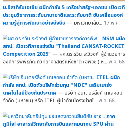
ม.อีสเทิร์นเอเชีย ผนึกกำลัง 5 เครือข่ายรัฐ-เอกชน เปิดเวที
ประชุมวิชาการระดับนานาชาติและระดับชาติ ขับเคลื่อนองค์
ความรู้สู่การพัฒนาอย่างยั่งยืน
— มหาวิทยาลัย...
17 พ.ค.
NSM ผนึก
สทป. เปิดเวทีการแข่งขัน "Thailand CANSAT-ROCKET
Competition 2025"
— ผศ.ดร.รวิน ระวิวงศ์ ผู้อำนวยการ
องค์การพิพิธภัณฑ์วิทยาศาสตร์แห่งชาติ (อพวช.) ห...
พ.ค. 68
ITEL ผนึก
กำลัง สทป. เปิดตัวบริษัทร่วมทุน "NDC" เสริมแกร่ง
เทคโนโลยีป้องกันประเทศ
— บริษัท อินเตอร์ลิ้งค์ เทเลคอม
จำกัด (มหาชน) หรือ ITEL ผู้นำด้านโครงข่ายโ...
พ.ค. 68
ภาค
ภูมิใจ! อาจารย์วิทยาลัยการบินและคมนาคม SPU ผ่าน