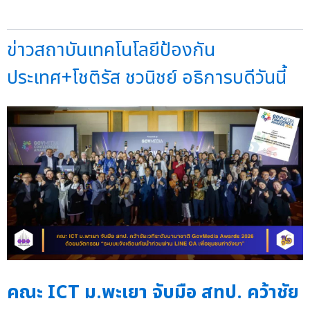
ข่าวสถาบันเทคโนโลยีป้องกัน
ประเทศ+โชติรัส ชวนิชย์ อธิการบดีวันนี้
คณะ ICT ม.พะเยา จับมือ สทป. คว้าชัย