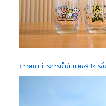
ข่าวสถานีบริการน้ำมัน+คอร์ปอเรชั่น