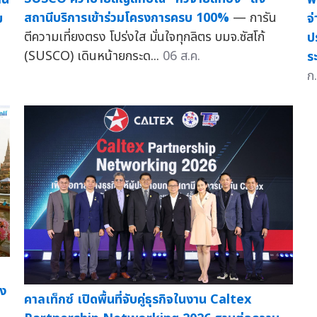
สถานีบริการเข้าร่วมโครงการครบ 100%
— การัน
ม
จ
ตีความเที่ยงตรง โปร่งใส มั่นใจทุกลิตร บมจ.ซัสโก้
ป
(SUSCO) เดินหน้ายกระด...
06 ส.ค.
ร
ก.
อง
คาลเท็กซ์ เปิดพื้นที่จับคู่ธุรกิจในงาน Caltex