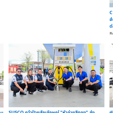
C
ฮ
ต
ห
SUSCO คว้าป้ายสัญลักษณ์ "หัวจ่ายสีทอง" ส่ง
าน
พ