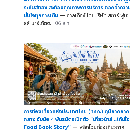
ระดับสีทอง สะท้อนคุณภาพการบริการ ตอกย้ำควา
มั่นใจทุกการเติม
— คาลเท็กซ์ โดยบริษัท สตาร์ ฟูเอ
ลส์ มาร์เก็ตต...
06 ส.ค.
การท่องเที่ยวแห่งประเทศไทย (ททท.) ภูมิภาคภาค
กลาง จับมือ 4 พันธมิตรเปิดตัว "เที่ยวใกล้…ได้เรื่
Food Book Story"
— พลิกโฉมท่องเที่ยวภาค