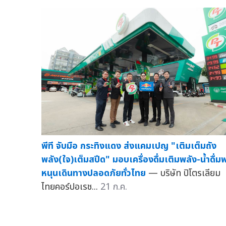
พีที จับมือ กระทิงแดง ส่งแคมเปญ "เติมเต็มถัง
พลัง(ใจ)เต็มสปีด" มอบเครื่องดื่มเติมพลัง-น้ำดื่มฟ
หนุนเดินทางปลอดภัยทั่วไทย
— บริษัท ปิโตรเลียม
ไทยคอร์ปอเรช...
21 ก.ค.