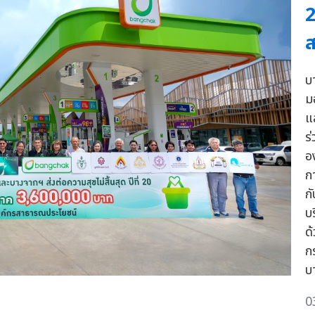
2
ส
บ
ม
แ
ร
อ
ก
ก
บ
ด
ก
บ
0