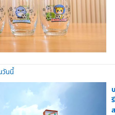
วันนี้
บ
ร
ส