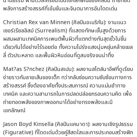
นามธรรม ผ่านตัวละครอันเป็นเอกลักษณ์ของศิลปิน ถ่ายทอด
พลังการสร้างสรรค์ที่เข้มข้นและจินตนาการอันโดดเด่น
Christian Rex van Minnen (ศิลปินอเมริกัน): งานแนว
เซอร์เรียลลิสม์ (Surrealism) ที่แสดงทักษะขั้นสูงด้วยการ
ผสมผสานเทคนิคการเพนต์พื้นผิวที่แตกต่างกันสุดขั้วในชิ้น
เดียวกันได้อย่างไร้รอยต่อ ทั้งความโปร่งแสงนุ่มหยุ่นคล้ายเยล
ลี่ ตัวประหลาด และพื้นผิวหินอ่อนที่ดูสมจริงจนน่าทึ่ง
Mat?as S?nchez (ศิลปินสเปน): ผลงานสไตล์นาอีฟที่ดูเรียบ
ง่ายราวกับลายเส้นของเด็ก ทว่ากลับซ่อนความซับซ้อนทางการ
สร้างสรรค์ ซึ่งต้องอาศัยทั้งประสบการณ์ ความแม่นยำทาง
เทคนิค และความสามารถในการปลดปล่อยกรอบความคิด เพื่อ
ถ่ายทอดพลังของภาพออกมาได้อย่างทรงพลังและมี
เอกลักษณ์
Jason Boyd Kinsella (ศิลปินแคนาดา): ผลงานเชิงรูปธรรม
(Figurative) ที่โดดเด่นด้วยคู่สีสดใสและการประกอบสร้างฟิก