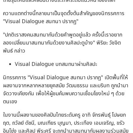
ไทยรุ่นใหม่และศิลปินต่างประเทศระดับแนวหน้าของโลก
ความแตกต่างนี้กลายมาเป็นจุดตั้งต้นสำคัญของนิทรรศการ
"Visual Dialogue สนทนา ปรากฏ"
"ปกติเราสงคนสนทนากันด้วยคำพูดอยู่แล้ว ครั้งนี้เราอยาก
ลองเปลี่ยนมาสนทนากันด้วยงานศิลปะดูบ้าง" พิริยะ วัชจิต
พันธ์ กล่าว
Visual Dialogue บทสนทนาผ่านศิลปะ
นิทรรศการ "Visual Dialogue สนทนา ปรากฏ" เปิดพื้นที่ให้
ผลงานจากหลากหลายยุคสมัย วัฒนธรรม และบริบท ถูกนำมา
จัดวางเคียงกัน เพื่อให้ผู้ชมค้นพบความเชื่อมโยงใหม่ ๆ ด้วย
ตนเอง
ในงานนี้ผลงานของศิลปินไทยระดับครู อาทิ จักรพันธุ์ โปษยก
ฤต, ถวัลย์ ดัชนี, มณเฑียร บุญมา, ประเทือง เอมเจริญ, ขรัว
อินโข่ง และศิลป พีระศรี จะถูกนำมาสนทนากับผลงานร่วมสมัย