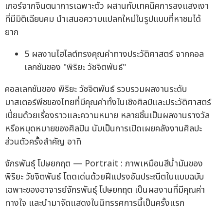
เกอร์จากจินตนาการเฉพาะตัว ผสานกับเทคนิคการลงแสงเงา
ที่มีมิติเฉียบคม นำเสนอความแปลกใหม่ในรูปแบบที่หาชมได้
ยาก
5 ผลงานไฮไลต์ทรงคุณค่าทางประวัติศาสตร์ จากคอล
เลกชันของ "พิริยะ วัชจิตพันธ์"
คอลเลกชันของ พิริยะ วัชจิตพันธ์ รวบรวมผลงานระดับ
มาสเตอร์พีซของไทยที่มีคุณค่าทั้งในเชิงศิลป์และประวัติศาสตร์
เปี่ยมด้วยเรื่องราวและความหมาย หลายชิ้นเป็นผลงานรางวัล
หรือหมุดหมายของศิลปิน นับเป็นการเปิดเผยคลังงานศิลปะ
ส่วนตัวครั้งสำคัญ อาทิ
จักรพันธุ์ โปษยกฤต — Portrait : ภาพเหมือนสีน้ำมันของ
พิริยะ วัชจิตพันธ์ โดดเด่นด้วยฝีแปรงอันประณีตในแบบฉบับ
เฉพาะของอาจารย์จักรพันธุ์ โปษยกฤต เป็นผลงานที่มีคุณค่า
ทางใจ และนำมาจัดแสดงในนิทรรศการนี้เป็นครั้งแรก