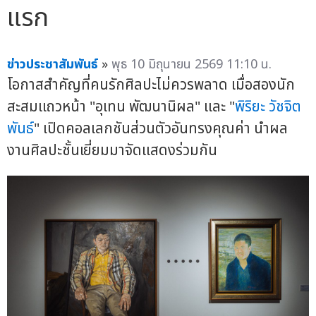
แรก
ข่าวประชาสัมพันธ์
»
พุธ 10 มิถุนายน 2569 11:10 น.
โอกาสสำคัญที่คนรักศิลปะไม่ควรพลาด เมื่อสองนัก
สะสมแถวหน้า "อุเทน พัฒนานิผล" และ "
พิริยะ วัชจิต
พันธ์
" เปิดคอลเลกชันส่วนตัวอันทรงคุณค่า นำผล
งานศิลปะชั้นเยี่ยมมาจัดแสดงร่วมกัน