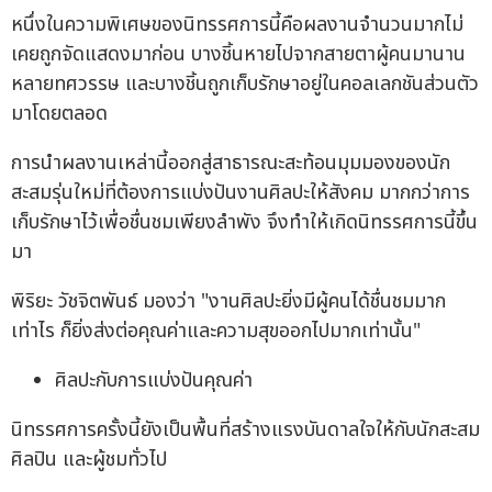
หนึ่งในความพิเศษของนิทรรศการนี้คือผลงานจำนวนมากไม่
เคยถูกจัดแสดงมาก่อน บางชิ้นหายไปจากสายตาผู้คนมานาน
หลายทศวรรษ และบางชิ้นถูกเก็บรักษาอยู่ในคอลเลกชันส่วนตัว
มาโดยตลอด
การนำผลงานเหล่านี้ออกสู่สาธารณะสะท้อนมุมมองของนัก
สะสมรุ่นใหม่ที่ต้องการแบ่งปันงานศิลปะให้สังคม มากกว่าการ
เก็บรักษาไว้เพื่อชื่นชมเพียงลำพัง จึงทำให้เกิดนิทรรศการนี้ขึ้น
มา
พิริยะ วัชจิตพันธ์ มองว่า "งานศิลปะยิ่งมีผู้คนได้ชื่นชมมาก
เท่าไร ก็ยิ่งส่งต่อคุณค่าและความสุขออกไปมากเท่านั้น"
ศิลปะกับการแบ่งปันคุณค่า
นิทรรศการครั้งนี้ยังเป็นพื้นที่สร้างแรงบันดาลใจให้กับนักสะสม
ศิลปิน และผู้ชมทั่วไป