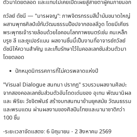
ตัวมาโดยตลอด และแทบไม่เคยเปิดเผยสู่สายตาผู้คนภายนอก
ถวัลย์ ดัชนี — "มารผจญ": ภาพจิตรกรรมสีน้ำมันขนาดใหญ่
ผสานพุทธศิลป์เข้กับวัฒนธรรมป๊อปจากฮอลลีวูด โดยมีเศียร
พระพุทธเจ้ารายล้อมด้วยไอคอนโลกภาพยนตร์เช่น คนเหล็ก
บรูซ ลี และซูเปอร์แมน ผลงานชิ้นนี้เป็นงานที่อาจารย์ถวัลย์
ดัชนีให้ความสำคัญ และเก็บรักษาไว้ในคอลเลกชันส่วนตัวมา
โดยตลอด
ปักหมุดนิทรรศการที่ไม่ควรพลาดแห่งปี
"Visual Dialogue สนทนา ปรากฏ" รวบรวมผลงานศิลปะ
จากสองคอลเลกชันส่วนตัวอันโดดเด่นของ อุเทน พัฒนานิผล
และ พิริยะ วัชจิตพันธ์ สร้างบทสนทนาข้ามยุคสมัย วัฒนธรรม
และพรมแดน ผ่านผลงานของศิลปินไทยและนานาชาติกว่า
100 ชิ้น
-ระยะเวลาจัดแสดง: 6 มิถุนายน - 2 สิงหาคม 2569