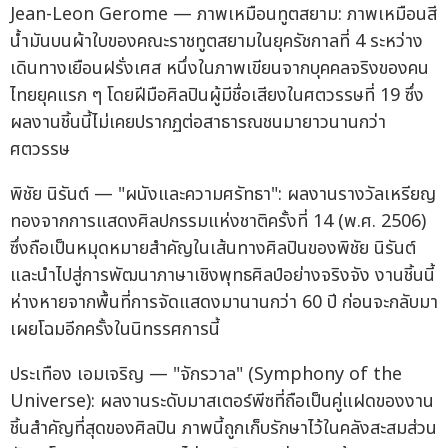
Jean-Leon Gerome — ภาพเหมือนทูตสยาม: ภาพเหมือนสี
น้ำมันบนผ้าใบของคณะราชทูตสยามในยุครัชกาลที่ 4 ระหว่าง
เดินทางเยือนฝรั่งเศส หนึ่งในภาพเขียนจากบุคคลจริงของคน
ไทยยุคแรก ๆ โดยฝีมือศิลปินผู้มีชื่อเสียงในศตวรรษที่ 19 ซึ่ง
ผลงานชิ้นนี้ไม่เคยปรากฏต่อสาธารณชนมายาวนานกว่า
ศตวรรษ
พิชัย นิรันต์ — "ผนังและความศรัทธา": ผลงานรางวัลเหรียญ
ทองจากการแสดงศิลปกรรมแห่งชาติครั้งที่ 14 (พ.ศ. 2506)
ซึ่งถือเป็นหมุดหมายสำคัญในเส้นทางศิลปินของพิชัย นิรันต์
และนำไปสู่การพัฒนาภาษาเชิงพุทธศิลป์อย่างจริงจัง งานชิ้นนี้
ห่างหายจากพื้นที่การจัดแสดงมานานกว่า 60 ปี ก่อนจะกลับมา
เผยโฉมอีกครั้งในนิทรรศการนี้
ประเทือง เอมเจริญ — "จักรวาล" (Symphony of the
Universe): ผลงานระดับมาสเตอร์พีซที่ถือเป็นคู่แฝดของงาน
ชิ้นสำคัญที่สุดของศิลปิน ภาพนี้ถูกเก็บรักษาไว้ในคลังสะสมส่วน