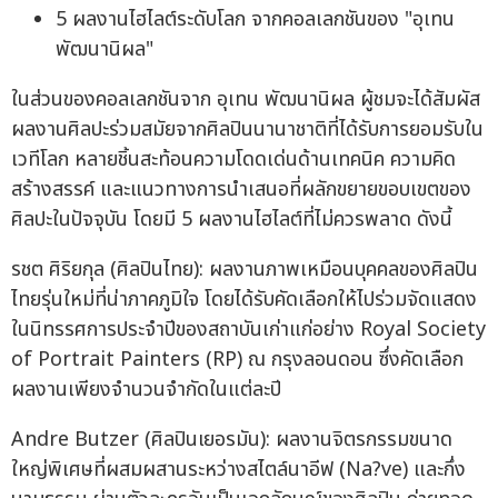
5 ผลงานไฮไลต์ระดับโลก จากคอลเลกชันของ "อุเทน
พัฒนานิผล"
ในส่วนของคอลเลกชันจาก อุเทน พัฒนานิผล ผู้ชมจะได้สัมผัส
ผลงานศิลปะร่วมสมัยจากศิลปินนานาชาติที่ได้รับการยอมรับใน
เวทีโลก หลายชิ้นสะท้อนความโดดเด่นด้านเทคนิค ความคิด
สร้างสรรค์ และแนวทางการนำเสนอที่ผลักขยายขอบเขตของ
ศิลปะในปัจจุบัน โดยมี 5 ผลงานไฮไลต์ที่ไม่ควรพลาด ดังนี้
รชต ศิริยกุล (ศิลปินไทย): ผลงานภาพเหมือนบุคคลของศิลปิน
ไทยรุ่นใหม่ที่น่าภาคภูมิใจ โดยได้รับคัดเลือกให้ไปร่วมจัดแสดง
ในนิทรรศการประจำปีของสถาบันเก่าแก่อย่าง Royal Society
of Portrait Painters (RP) ณ กรุงลอนดอน ซึ่งคัดเลือก
ผลงานเพียงจำนวนจำกัดในแต่ละปี
Andre Butzer (ศิลปินเยอรมัน): ผลงานจิตรกรรมขนาด
ใหญ่พิเศษที่ผสมผสานระหว่างสไตล์นาอีฟ (Na?ve) และกึ่ง