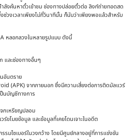
กำลังค้นหาตั๋วเข้าชม ช่องทางปล่อยตั๋วต่อ ลิงก์ถ่ายทอดสด
ึ่งช่วงเวลาเพียงไม่กี่วินาทีนั้น ก็นับว่าเพียงพอแล้วสำหรับ
FIFA หลอกลวงในหลายรูปแบบ ดังนี้
 และช่องทางอื่นๆ
็นอันตราย
oid (APK) จากภายนอก ซึ่งมีความเสี่ยงต่อการติดมัลแวร์
งเป็นบัญชีทางการ
รแจกเหรียญปลอม
ลแวร์ขโมยข้อมูล และข้อมูลที่เคยโดนเจาะในอดีต
ากรรมไซเบอร์ในวงกว้าง โดยมีศูนย์กลางอยู่ที่การแข่งขัน