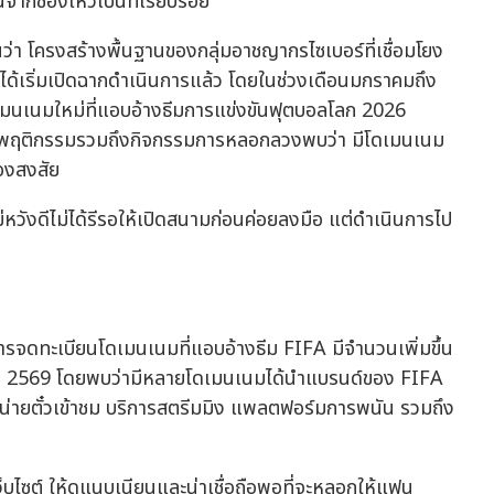
จากช่องโหว่เป็นที่เรียบร้อย
่า โครงสร้างพื้นฐานของกลุ่มอาชญากรไซเบอร์ที่เชื่อมโยง
้เริ่มเปิดฉากดำเนินการแล้ว โดยในช่วงเดือนมกราคมถึง
มนเนมใหม่ที่แอบอ้างธีมการแข่งขันฟุตบอลโลก 2026
บบพฤติกรรมรวมถึงกิจกรรมการหลอกลวงพบว่า มีโดเมนเนม
้องสงสัย
หวังดีไม่ได้รีรอให้เปิดสนามก่อนค่อยลงมือ แต่ดำเนินการไป
รจดทะเบียนโดเมนเนมที่แอบอ้างธีม FIFA มีจำนวนเพิ่มขึ้น
าคม 2569 โดยพบว่ามีหลายโดเมนเนมได้นำแบรนด์ของ FIFA
จำหน่ายตั๋วเข้าชม บริการสตรีมมิง แพลตฟอร์มการพนัน รวมถึง
เว็บไซต์ ให้ดูแนบเนียนและน่าเชื่อถือพอที่จะหลอกให้แฟน