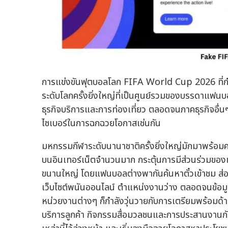
การแข่งขันฟุตบอลโลก FIFA World Cup 2026 ที่กำลัง
ระดับโลกครั้งยิ่งใหญ่ที่เป็นศูนย์รวมของบรรดาแฟนบ
ธุรกิจบริการและการท่องเที่ยว ตลอดจนภาคธุรกิจอื่
ไซเบอร์ในการฉกฉวยโอกาสเช่นกัน
มหกรรมกีฬาระดับนานาชาติครั้งยิ่งใหญ่มักมาพร้อมคว
บนอินเทอร์เน็ตจำนวนมาก กระตุ้นการมีส่วนร่วมของ
ขนานใหญ่ โดยแฟนบอลต่างพากันค้นหาตั๋วเข้าชม ส่อ
เว็บไซต์พนันออนไลน์ ตำแหน่งงานว่าง ตลอดจนข้อมู
หน่วยงานต่างๆ ก็กำลังวุ่นวายกับการเตรียมพร้อมด้
บริการลูกค้า กิจกรรมสื่อมวลชนและการประสานงานกั