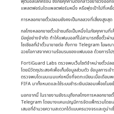
ฟุตบอลโลกครั้งนี้ ซึ่งภัยคุกคามดังกล่าวขยายวงออกไ
แพลตฟอร์มใดแพลตฟอร์มหนึ่ง หรือพุ่งเป้าไปที่เหยื่อกล
การหลอกขายตั๋วปลอมยังคงเป็นกลลวงที่เสี่ยงสูงสุด
กลโกงหลอกขายตั๋วเข้าชมถือเป็นหนึ่งในภัยคุกคามที่เห
มีอยู่อย่างจำกัด ทำให้แฟนบอลที่ไม่สามารถซื้อตั๋วผ่า
โซเชียลที่นำตั๋วมาขายต่อ ทั้งทาง Telegram โฆษณาบ
ฉวยโอกาสจากความร้อนรนของแฟนบอล ด้วยการโปรโมทส
FortiGuard Labs ตรวจพบเว็บไซต์จำหน่ายตั๋วปล
โดยมีวัตถุประสงค์เพื่อเก็บข้อมูลส่วนตัว ข้อมูลการเข้
ตรวจพบโดเมนเนมแห่งหนึ่งที่จดทะเบียนเมื่อเดือนพฤ
FIFA มาทั้งหมดและใช้ระบบชำระเงินปลอมเพื่อขโมยข้อ
นอกจากนี้ ในรายงานยังระบุถึงกลโกงการหลอกขายตั๋ว
Telegram โดยบางแคมเปญมีการจัดแพ็กรวมโดยเสนอทั
เสนอที่อำนวยความสะดวกได้แบบครบวงจรและดูน่าเชื่อ