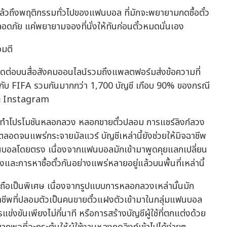
ีแล้วถึงพฤติกรรมทั่วไปของแฟนบอล ที่มักจะพยายามกดซื้อตั๋ว
ลอดภัย แค่พยายามจองที่นั่งให้ทันก่อนตั๋วหมดนั่นเอง
จมตี
ดต่อบนสื่อสังคมออนไลน์รวมถึงแพลตฟอร์มส่งข้อความที่
งกับ FIFA รวมกันมากกว่า 1,700 บัญชี เกือบ 90% ของกรณี
ละ Instagram
การทำโปรโมชันหลอกลวง หลอกขายตั๋วปลอม การแชร์ลิงก์ลวง
ลอดจนแพร่กระจายมัลแวร์ บัญชีเหล่านี้ยังช่วยให้มิจฉาชีพ
บแฟนบอลโดยตรง เนื่องจากแฟนบอลมักเข้ามาพูดคุยแลกเปลี่ยน
ละการหาซื้อตั๋วกันอย่างแพร่หลายอยู่แล้วบนพื้นที่เหล่านี้
อถือเป็นพิเศษ เนื่องจากรูปแบบการหลอกลวงเหล่านั้นมัก
ฉาชีพที่ปลอมตัวเป็นคนขายตั๋วแฝงตัวเข้ามาในกลุ่มแฟนบอล
่งขันเพียงไม่กี่นาที หรือการสร้างบัญชีผู้ใช้ที่ตกแต่งด้วย