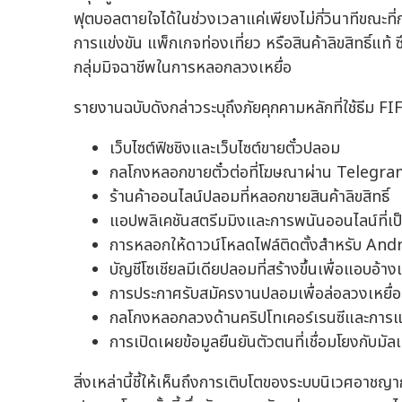
ฟุตบอลตายใจได้ในช่วงเวลาแค่เพียงไม่กี่วินาทีขณะที่
การแข่งขัน แพ็กเกจท่องเที่ยว หรือสินค้าลิขสิทธิ์แท้ ซ
กลุ่มมิจฉาชีพในการหลอกลวงเหยื่อ
รายงานฉบับดังกล่าวระบุถึงภัยคุกคามหลักที่ใช้ธีม 
เว็บไซต์ฟิชชิงและเว็บไซต์ขายตั๋วปลอม
กลโกงหลอกขายตั๋วต่อที่โฆษณาผ่าน Telegram
ร้านค้าออนไลน์ปลอมที่หลอกขายสินค้าลิขสิทธิ์
แอปพลิเคชันสตรีมมิงและการพนันออนไลน์ที่เป
การหลอกให้ดาวน์โหลดไฟล์ติดตั้งสำหรับ Andr
บัญชีโซเชียลมีเดียปลอมที่สร้างขึ้นเพื่อแอบอ้า
การประกาศรับสมัครงานปลอมเพื่อล่อลวงเหยื่อ
กลโกงหลอกลวงด้านคริปโทเคอร์เรนซีและกา
การเปิดเผยข้อมูลยืนยันตัวตนที่เชื่อมโยงกับมั
สิ่งเหล่านี้ชี้ให้เห็นถึงการเติบโตของระบบนิเวศอาชญ