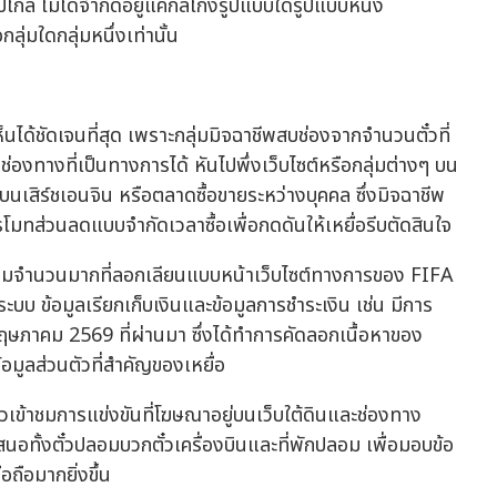
ปไกล ไม่ได้จำกัดอยู่แค่กลโกงรูปแบบใดรูปแบบหนึ่ง
ุ่มใดกลุ่มหนึ่งเท่านั้น
็นได้ชัดเจนที่สุด เพราะกลุ่มมิจฉาชีพสบช่องจากจำนวนตั๋วที่
นช่องทางที่เป็นทางการได้ หันไปพึ่งเว็บไซต์หรือกลุ่มต่างๆ บน
นเสิร์ชเอนจิน หรือตลาดซื้อขายระหว่างบุคคล ซึ่งมิจฉาชีพ
่วนลดแบบจำกัดเวลาซื้อเพื่อกดดันให้เหยื่อรีบตัดสินใจ
อมจำนวนมากที่ลอกเลียนแบบหน้าเว็บไซต์ทางการของ FIFA
าระบบ ข้อมูลเรียกเก็บเงินและข้อมูลการชำระเงิน เช่น มีการ
ษภาคม 2569 ที่ผ่านมา ซึ่งได้ทำการคัดลอกเนื้อหาของ
มูลส่วนตัวที่สำคัญของเหยื่อ
เข้าชมการแข่งขันที่โฆษณาอยู่บนเว็บใต้ดินและช่องทาง
้งตั๋วปลอมบวกตั๋วเครื่องบินและที่พักปลอม เพื่อมอบข้อ
ถือมากยิ่งขึ้น