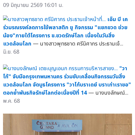
09 มิถุนายน 2569 16:01 น.
เอ็ม บี เค
ร่วมรณรงค์ลดการใช้พลาสติก ชู กิจกรรม "แยกขวด ช่วย
น้อง"ภายใต้โครงการ ข.ขวดรักษ์โลก เนื่องในวันสิ่ง
แวดล้อมโลก
— นางสาวพุทธชาด ศรีนิศากร ประธานเจ้...
มิ.ย. 68
"วา
โก้" จับมือกรุงเทพมหานคร ร่วมขับเคลื่อนกิจกรรมวันสิ่ง
แวดล้อมโลก จัดบูธโครงการ "วาโก้บราเดย์ บราเก่าเราขอ"
ตอกย้ำพันธกิจรักษ์โลกต่อเนื่องปีที่ 14
— นางนงลักษณ์...
พ.ค. 68