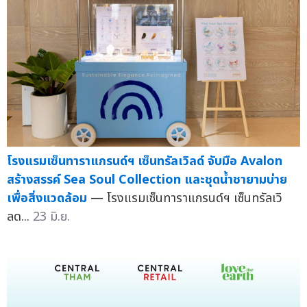
โรงแรมเซ็นทาราแกรนด์ฯ เซ็นทรัลเวิลด์ จับมือ Avalon
สร้างสรรค์ Sea Soul Collection และชุดน้ำชายามบ่าย
เพื่อสิ่งแวดล้อม
— โรงแรมเซ็นทาราแกรนด์ฯ เซ็นทรัลเวิ
ลด...
23 มิ.ย.