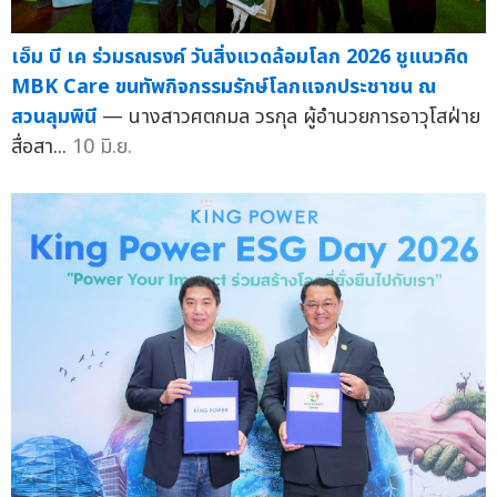
เอ็ม บี เค ร่วมรณรงค์ วันสิ่งแวดล้อมโลก 2026 ชูแนวคิด
MBK Care ขนทัพกิจกรรมรักษ์โลกแจกประชาชน ณ
สวนลุมพินี
— นางสาวศตกมล วรกุล ผู้อำนวยการอาวุโสฝ่าย
สื่อสา...
10 มิ.ย.