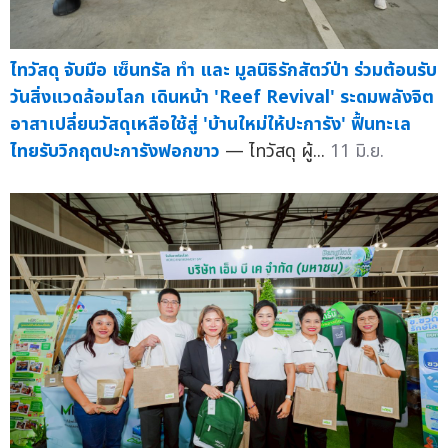
ไทวัสดุ จับมือ เซ็นทรัล ทำ และ มูลนิธิรักสัตว์ป่า ร่วมต้อนรับ
วันสิ่งแวดล้อมโลก เดินหน้า 'Reef Revival' ระดมพลังจิต
อาสาเปลี่ยนวัสดุเหลือใช้สู่ 'บ้านใหม่ให้ปะการัง' ฟื้นทะเล
ไทยรับวิกฤตปะการังฟอกขาว
— ไทวัสดุ ผู้...
11 มิ.ย.