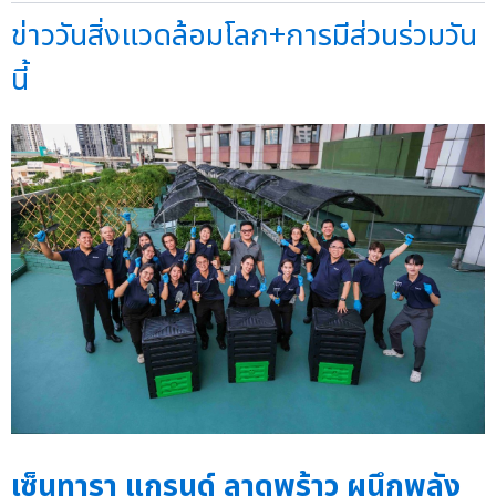
ข่าววันสิ่งแวดล้อมโลก+การมีส่วนร่วมวัน
นี้
เซ็นทารา แกรนด์ ลาดพร้าว ผนึกพลัง