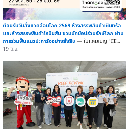
ต้อนรับวันสิ่งแวดล้อมโลก 2569 ห้างสรรพสินค้าเซ็นทรัล
และห้างสรรพสินค้าโรบินสัน ชวนนักช้อปร่วมรักษ์โลก ผ่าน
การร่วมฟื้นแนวปะการังอย่างยั่งยืน
— ในแคมเปญ "CE...
19 มิ.ย.