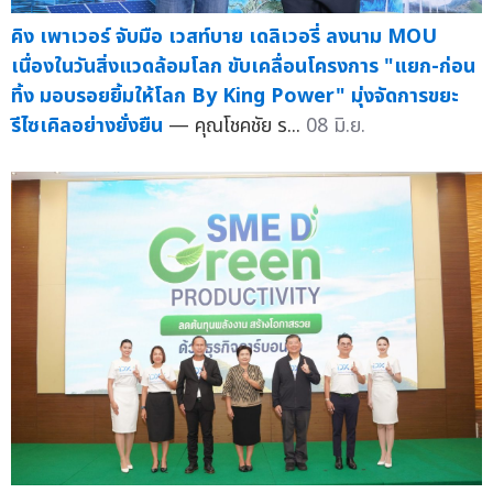
คิง เพาเวอร์ จับมือ เวสท์บาย เดลิเวอรี่ ลงนาม MOU
เนื่องในวันสิ่งแวดล้อมโลก ขับเคลื่อนโครงการ "แยก-ก่อน
ทิ้ง มอบรอยยิ้มให้โลก By King Power" มุ่งจัดการขยะ
รีไซเคิลอย่างยั่งยืน
— คุณโชคชัย ร...
08 มิ.ย.