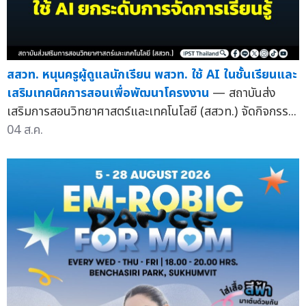
สสวท. หนุนครูผู้ดูแลนักเรียน พสวท. ใช้ AI ในชั้นเรียนและ
เสริมเทคนิคการสอนเพื่อพัฒนาโครงงาน
— สถาบันส่ง
เสริมการสอนวิทยาศาสตร์และเทคโนโลยี (สสวท.) จัดกิจกรร...
04 ส.ค.