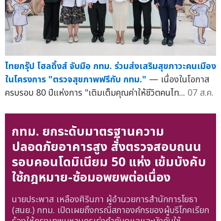
ไทยกรุ๊ป โฮลดิ้งส์ จับมือ กทม. ร่วมส่งเสริมสุขภาวะคนเมือง
ในโครงการ "ตรวจสุขภาพฟรีกับ กทม."
— เนื่องในโอกาส
ครบรอบ 80 ปีแห่งการ "เติมเต็มคุณค่าให้ชีวิตคนไท...
07 ส.ค.
กทม. ยกระดับมาตรฐานความ
ปลอดภัยอาคารสูง สั่งตรวจสอบถนน
รอบคอนโดมิเนียม 50 แห่ง เข้มบังคับ
ใช้กฎหมาย-ซ้อมอพยพต่อเนื่อง
นายประพาส เหลืองศิรินภา ผู้อำนวยการสำนักการโยธา
(สนย.) กทม. เปิดเผยถึงกรณีสภาองค์กรของผู้บริโภคเรียก